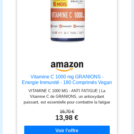
Vitamine C 1000 mg GRANIONS -
Energie Immunité - 180 Comprimés Vegan
Adulte
VITAMINE C 1000 MG - ANTI FATIGUE | La
Vitamine C de GRANIONS, un antioxydant
puissant, est essentielle pour combattre la fatigue
et soutenir votre système immunitaire. Enrichissez
16,70 €
votre routine quotidienne avec notre complement
13,98 €
alimentaire, la Vitamine C, qui stimule également la
production d'énergie et combat le stress oxydatif.
Intégrez ce complément alimentaire à votre