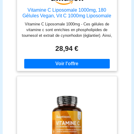
Vitamine C Liposomale 1000mg, 180
Gélules Vegan, Vit C 1000mg Liposomale
Vitamine C Liposomale 1000mg - Ces gélules de
vitamine c sont enrichies en phospholipides de
tournesol et extrait de cynorrhodon (églantier). Ainsi,
ces vitamines adultes ont une combinaison
d'ingrédients avec de la vitamine c liposomale
28,94 €
capsule qui est formulée à partir d'Acide
Ascorbique. Enfin, cette Vitamine C Liposomale
1000mg en gélules a été conçue sans goût.
Propriétés - Selon l'EFSA, la vitamine c contribue
au fonctionnement normal du système immunitaire.
La vitamine c contribue à la formation normale de
collagène pour le fonctionnement normal des os,
des dents et de la peau. De plus, elle contribue à la
réduction de la fatigue et de l'épuisement. Enfin, la
vitamine c soutient aussi le fonctionnement normal
du système nerveux. Forme liposomale - La forme
Liposomale de cette Vitamine C 1000mg se
distingue des autres vit c en gélules, comprimés,
poudres, acerola, liquides ou sachets. En effet, la
Vitamine C liposomale a un noyau protecteur qui