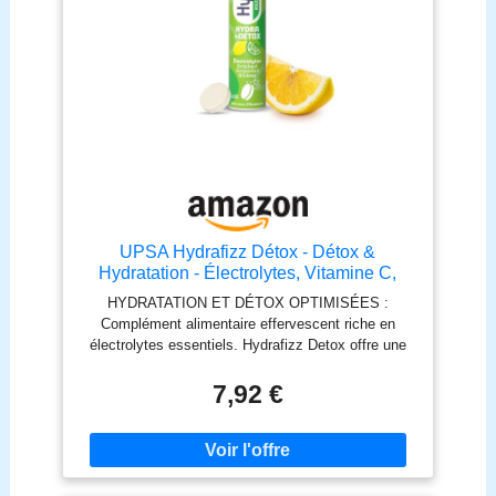
UPSA Hydrafizz Détox - Détox &
Hydratation - Électrolytes, Vitamine C,
Artichaut, Gingembre & Bouleau - Goût
HYDRATATION ET DÉTOX OPTIMISÉES :
Citron - 16 Comprimés Effervescents -
Complément alimentaire effervescent riche en
Fabriqué en France - Complément
électrolytes essentiels. Hydrafizz Detox offre une
Alimentaire
alternative saine aux boissons énergétiques riches
en sucres et additifs, pour une absorption optimale
7,92 €
de l’eau et une élimination naturelle des toxines.
ACTIFS NATURELS PERFORMANTS : Association
unique de 4 électrolytes essentiels, d’extraits
d’artichaut, de gingembre et de bouleau, combinés
à la vitamine C antioxydante pour maximiser votre