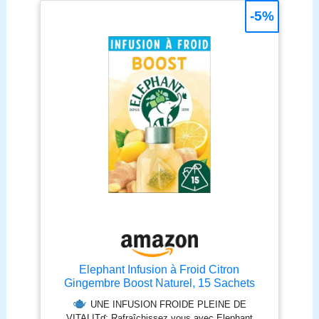
hydratation tout en purifiant votre organisme.
-5%
DILUEZ, BUVEZ, RAYONNEZ : Hydrafizz Détox
est idéal après des excès alimentaires, lors de
cures saisonnières ou simplement pour stimuler
votre métabolisme digestif. Prendre 2 comprimés
effervescents par jour dilués dans 200 ml d'eau.
GOÛT CITRON & COMPOSITION CLEAN :
Compléments alimentaires agréablement fruités au
goût de citron, sans sucres ajoutés, sans
conservateurs artificiels, ni colorants chimiques.
Une formule gourmande et saine, faible en calories
et facile à intégrer dans une routine bien-être
quotidienne. HYDRAFIZZ, EXPERTISE ET
QUALITÉ FRANÇAISE : Hydrafizz, marque du
laboratoire UPSA, développe des compléments
alimentaires innovants, fabriqués en France selon
des normes de qualité strictes, alliant sécurité,
efficacité et plaisir d’utilisation au quotidien.
Elephant Infusion à Froid Citron
Gingembre Boost Naturel, 15 Sachets
Pyramid
UNE INFUSION FROIDE PLEINE DE
VITALITɠ: Rafraîchissez vous avec Elephant