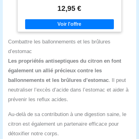
confort digestif Tisane bien-être : crées par nos
rafraîchissant. Convient aussi comme boisson
herboristes français, notre tisane digestive est le
12,95 €
pétillante citronnée lors d’une pause hydratation.
résultat d'un mélange harmonieux de plantes
biologiques reconnues pour leurs propriétés
bienfaisantes pour votre santé, à de belles notes
aromatiques. Les fleurs sélectionnées pour cette
tisane digestion sont choisies pour leur pureté et
Combattre les ballonnements et les brûlures
leur intensité de saveurs, assurant une infusion à la
fois délicieuse et bénéfique pour votre bien-être.
d’estomac
HORAE est une marque française qui créer de
nouvelles expérience sensorielles et gustatives
Les propriétés antiseptiques du citron en font
inspirées de la nature. Découvrez vite toutes nos
également un allié précieux contre les
gammes d'infusions, nos théières et nos infuseurs à
thé.
ballonnements et les brûlures d’estomac
. Il peut
neutraliser l’excès d’acide dans l’estomac et aider à
prévenir les reflux acides.
Au-delà de sa contribution à une digestion saine, le
citron est également un partenaire efficace pour
détoxifier notre corps.