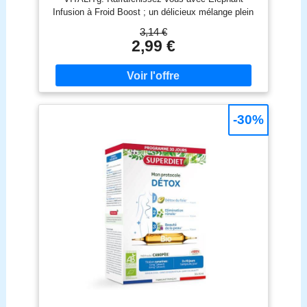
Infusion à Froid Boost ; un délicieux mélange plein
de pep’s qui vous maintiendra en forme toute la
3,14 €
journée. Laissez infuser la bonne humeur !
2,99 €
CITRON ET GINGEMBRE, DES SAVEURS
DÉTONANTES : Réveillez votre eau et vos papilles
avec cette tisane combinant la fraîcheur du citron
aux notes épicées du gingembre, reconnu pour
contribuer à la vitalité.
DES BOISSONS
-30%
HEALTHY ET 100% NATURELLES : Les recettes
Elephant Infusions à froid sont composées
uniquement de plantes, de fruits et d’arômes
naturels. Sans sucres, sans calories et sans
caféine, vous pouvez les consommer tout au long
de la journée, et autant que vous voulez.
CONSEILS DE PRÉPARATION : Pour libérer tous
les arômes de nos infusions à froid, laissez infuser
le sachet dans 500 ml d’eau fraîche pendant 5 min.
Puis agitez avant de déguster !
DES
EMBALLAGES RESPONSABLES : Parce qu'on
aime notre planète, fini le petit film plastique. Nos
boîtes d'infusion sont recyclables et faites d’un
carton issu de forêts gérées durablement. Nos
sachets sont d'origine végétale.