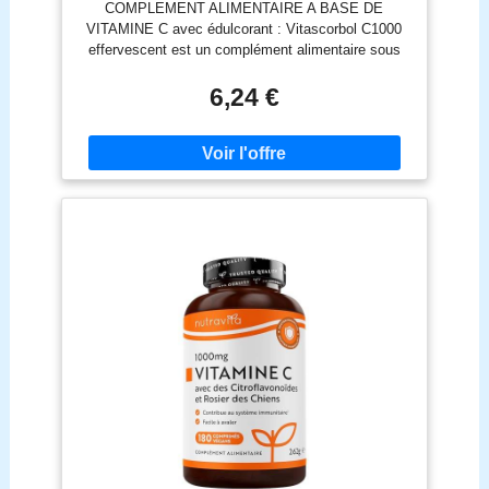
COMPLEMENT ALIMENTAIRE A BASE DE
jours - 20 comprimés effervescents - Lot
VITAMINE C avec édulcorant : Vitascorbol C1000
de 3
effervescent est un complément alimentaire sous
forme de délicieux comprimés effervescents au bon
goût Orange pressée. Il contient 1000mg de
6,24 €
Vitamine C pour vous aider à lutter contre la fatigue
passagère(1), et contribuer à augmenter vos
apports journaliers en Vitamine C en association
avec une alimentation variée et équilibrée.
HAUTEMENT DOSÉ EN VITAMINE C : La
Vitamine C contenue dans Vitascorbol C1000
effervescent contribue à réduire la fatigue et au
fonctionnement normal du système immunitaire.
BON GOÛT ORANGE PRESSEE :
VitascorbolC1000 effervescent est aromatisé goût
orange pressée, pour apporter de la nouveauté et du
plaisir à votre routine vitalité. VitascorbolC1000
Effervescent contient 1000 mg de vitamine C pour
vous aider à lutter contre la fatigue passagère et à
contribuer à augmenter vos apports journaliers en
association avec une alimentation variée et
équilibrée. VitascorbolC1000 Effervescent est sans
sucres. UTILISATION SIMPLE : 1 comprimé par
jour à dissoudre dans un verre de 200ml d'eau. 3