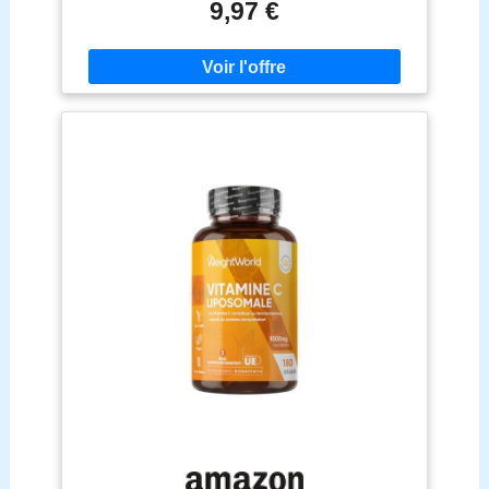
une routine quotidienne optimale et formulée sans
9,97 €
aucun additif inutile. 1000 MG DE VITAMINE C
PAR JOUR. Chaque dose journalière (2 gélules)
apporte 1000 mg de vitamine C, soit 1250% des
valeurs nutritionnelles de référence. Un dosage
optimal pensé pour répondre aux besoins du corps,
particulièrement lors des changements de saison. 1
MOIS D'UTILISATION. Un sachet contient 60
gélules faciles à avaler, soit 1 mois d'utilisation à
raison de 2 gélules par jour. Pour des résultats
durables, nous recommandons une routine de 3
mois. CONÇU et FABRIQUÉ EN FRANCE. Tous
les compléments alimentaires de la gamme
Essentials by Novoma sont conçus et fabriqués en
France. Sans OGM, sans gluten, sans additif.
Ingrédients traçables. FORMAT PRATIQUE ET
NOMADE. Grâce à son sachet souple et léger, il se
glisse facilement dans votre sac. Un emballage
idéal à emporter partout avec vous, que ce soit au
bureau, à la salle de sport ou en voyage.