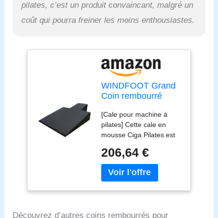
utile pour les clients
pilates, c’est un produit convaincant, malgré un
souffrant de blessures à
coût qui pourra freiner les moins enthousiastes.
l'épaule ou au cou ou
ceux qui ne peuvent pas
rester couchés sur le dos.
WINDFOOT Grand
Coin rembourré
pour Machine à
[Cale pour machine à
Pilates, équipement
pilates] Cette cale en
de Fitness pour
mousse Ciga Pilates est
Pilates, Accessoires
un complément idéal pour
pour Exercices au
206,64 €
les entraînements de
Sol, idéal pour la
Pilates à domicile, elle
Maison et Le Studio.
vous aide à développer et
à étendre votre
programme
d'entraînement de
Découvrez d’autres coins rembourrés pour
Pilates. [Cale de Pilates