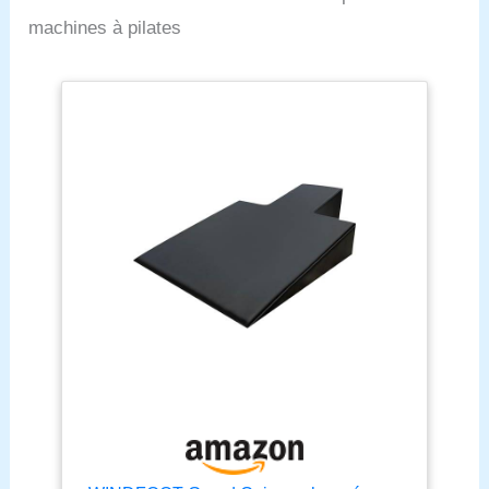
polyvalente] Cet
machines à pilates
accessoire
multifonctionnel de
réformateur de Pilates est
un excellent achat pour
l'entraînement à domicile,
la physiothérapie et la
rééducation pour tous les
clients de niveau de
remise en forme et les
femmes enceintes.
Construction de qualité
supérieure : notre
équipement de Pilates
Wedge est fabriqué en
matériaux durables qui
offrent une capacité de
charge de 272,2 kg, et la
housse de haute qualité
est assez ferme pour être
à la fois confortable et