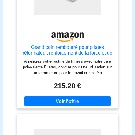
Pilates sera plus attrayant, l'inclinaison idéale de
ceux qui ne peuvent pas
13,5 degrés ajoute un défi supplémentaire à vos
rester couchés sur le dos.
exercices de Pilates, ou utile pour les clients
souffrant de blessures à l'épaule ou au cou ou ceux
qui ne peuvent pas rester couchés sur le dos.
Grand coin rembourré pour pilates
réformateur, renforcement de la force et de
la stabilité, équipement Pilates pour la
Améliorez votre routine de fitness avec notre cale
maison et le studio
polyvalente Pilates, conçue pour une utilisation sur
un reformer ou pour le travail au sol. Sa
construction inclinée permet des exercices
dynamiques ciblant le torse, les bras et les jambes,
215,28 €
améliorant la force et la stabilité. Idéal pour
intensifier les entraînements et améliorer
l'engagement de base. Conçue pour durer, cette
cale en mousse dispose d'un rembourrage en vinyle
noir robuste qui résiste à une utilisation fréquente.
La forme unique s'adapte parfaitement entre les
épaulières des Reformers, assurant un placement
sécurisé. Les matériaux de haute qualité offrent une