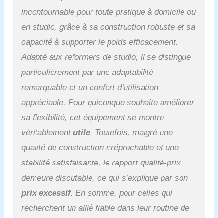
housse de haute qualité
incontournable pour toute pratique à domicile ou
est assez ferme pour être
en studio, grâce à sa construction robuste et sa
à la fois confortable et
offrant un bon soutien.
capacité à supporter le poids efficacement.
[S'adapte à la plupart des
Adapté aux reformers de studio, il se distingue
machines de Pilates] Le
design unique rend notre
particulièrement par une adaptabilité
grande cale rembourrée
remarquable et un confort d’utilisation
qui peut facilement
s'adapter à la plupart des
appréciable. Pour quiconque souhaite améliorer
machines de Pilates sur
sa flexibilité, cet équipement se montre
le marché. [Excite Pilates
Workout Journey] Avec
véritablement
utile
. Toutefois, malgré une
cette cale de Pilates
qualité de construction irréprochable et une
rembourrée, votre
exercice de Pilates sera
stabilité satisfaisante, le rapport qualité-prix
plus attrayant,
demeure discutable, ce qui s’explique par son
l'inclinaison idéale de
13,5 degrés ajoute un
prix excessif
. En somme, pour celles qui
défi supplémentaire à vos
recherchent un allié fiable dans leur routine de
exercices de Pilates, ou