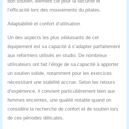
bon soutien, élément clé pour la sécurité et
exercice de Pilates sera
l’efficacité lors des mouvements du pilates.
plus attrayant,
l'inclinaison idéale de
Adaptabilité et confort d’utilisation
13,5 degrés ajoute un
défi supplémentaire à vos
exercices de Pilates, ou
Un des aspects les plus séduisants de cet
utile pour les clients
équipement est sa capacité à s’adapter parfaitement
souffrant de blessures à
l'épaule ou au cou ou
aux reformers utilisés en studio. De nombreux
ceux qui ne peuvent pas
utilisateurs ont fait l’éloge de sa capacité à apporter
rester couchés sur le dos.
un soutien solide, notamment pour les exercices
nécessitant une stabilité accrue. Selon les retours
d’expérience, il convient particulièrement bien aux
femmes enceintes, une qualité notable quand on
considère la recherche de confort et de soutien lors
de ces périodes délicates.