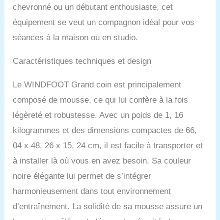
Construction de qualité
chevronné ou un débutant enthousiaste, cet
supérieure : notre
équipement se veut un compagnon idéal pour vos
équipement de Pilates
Wedge est fabriqué en
séances à la maison ou en studio.
matériaux durables qui
offrent une capacité de
Caractéristiques techniques et design
charge de 272,2 kg, et la
housse de haute qualité
Le WINDFOOT Grand coin est principalement
est assez ferme pour être
à la fois confortable et
composé de mousse, ce qui lui confère à la fois
offrant un bon soutien.
légèreté et robustesse. Avec un poids de 1, 16
[S'adapte à la plupart des
machines de Pilates] Le
kilogrammes et des dimensions compactes de 66,
design unique rend notre
04 x 48, 26 x 15, 24 cm, il est facile à transporter et
grande cale rembourrée
qui peut facilement
à installer là où vous en avez besoin. Sa couleur
s'adapter à la plupart des
noire élégante lui permet de s’intégrer
machines de Pilates sur
le marché. [Excite Pilates
harmonieusement dans tout environnement
Workout Journey] Avec
d’entraînement. La solidité de sa mousse assure un
cette cale de Pilates
rembourrée, votre