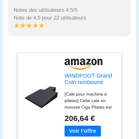
Notes des utilisateurs 4.5/5
Note de 4.5 pour 22 utilisateurs
WINDFOOT Grand
Coin rembourré
pour Machine à
[Cale pour machine à
Pilates, équipement
pilates] Cette cale en
de Fitness pour
mousse Ciga Pilates est
Pilates, Accessoires
un complément idéal pour
pour Exercices au
206,64 €
les entraînements de
Sol, idéal pour la
Pilates à domicile, elle
Maison et Le Studio.
vous aide à développer et