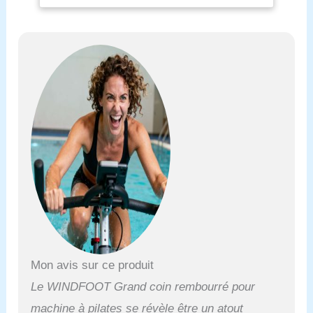
à étendre votre
programme
d'entraînement de
Pilates. [Cale de Pilates
polyvalente] Cet
accessoire
multifonctionnel de
réformateur de Pilates est
un excellent achat pour
l'entraînement à domicile,
la physiothérapie et la
rééducation pour tous les
clients de niveau de
remise en forme et les
femmes enceintes.
Construction de qualité
supérieure : notre
équipement de Pilates
Mon avis sur ce produit
Wedge est fabriqué en
matériaux durables qui
Le WINDFOOT Grand coin rembourré pour
offrent une capacité de
machine à pilates se révèle être un atout
charge de 272,2 kg, et la