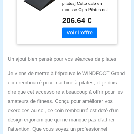
pilates] Cette cale en
de Fitness pour
mousse Ciga Pilates est
Pilates, Accessoires
un complément idéal pour
pour Exercices au
206,64 €
les entraînements de
Sol, idéal pour la
Pilates à domicile, elle
Maison et Le Studio.
vous aide à développer et
à étendre votre
programme
d'entraînement de
Un ajout bien pensé pour vos séances de pilates
Pilates. [Cale de Pilates
polyvalente] Cet
accessoire
Je viens de mettre à l’épreuve le WINDFOOT Grand
multifonctionnel de
coin rembourré pour machine à pilates, et je dois
réformateur de Pilates est
un excellent achat pour
dire que cet accessoire a beaucoup à offrir pour les
l'entraînement à domicile,
amateurs de fitness. Conçu pour améliorer vos
la physiothérapie et la
exercices au sol, ce coin rembourré est doté d’un
rééducation pour tous les
clients de niveau de
design ergonomique qui ne manque pas d’attirer
remise en forme et les
l’attention. Que vous soyez un professionnel
femmes enceintes.