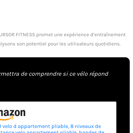
e CURSOR FITNESS promet une expérience d’entraînement
lysons son potentiel pour les utilisateurs quotidiens.
rmettra de comprendre si ce vélo répond
 1 velo d appartement pliable, 8 niveaux de
stance velo appartement pliable, bandes de