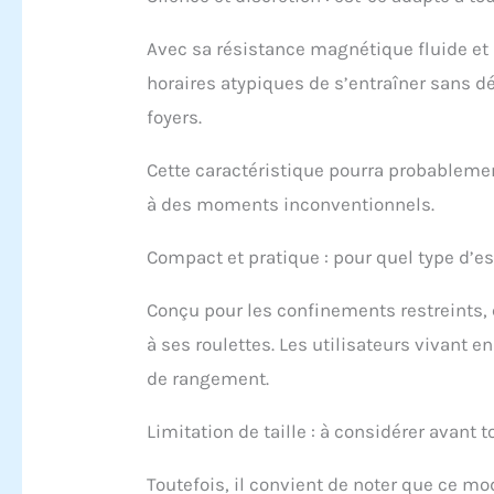
dista
suppo
Avec sa résistance magnétique fluide et
ou de
velo 
horaires atypiques de s’entraîner sans d
Desig
foyers.
pour 
ce vé
Cette caractéristique pourra probableme
l’autr
à des moments inconventionnels.
Compact et pratique : pour quel type d’e
Conçu pour les confinements restreints, 
à ses roulettes. Les utilisateurs vivant 
de rangement.
Limitation de taille : à considérer avant t
Toutefois, il convient de noter que ce 