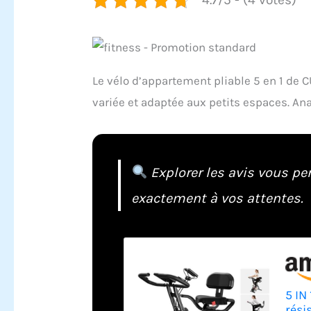
Le vélo d’appartement pliable 5 en 1 d
variée et adaptée aux petits espaces. Ana
Explorer les avis vous pe
exactement à vos attentes.
5 IN
rési