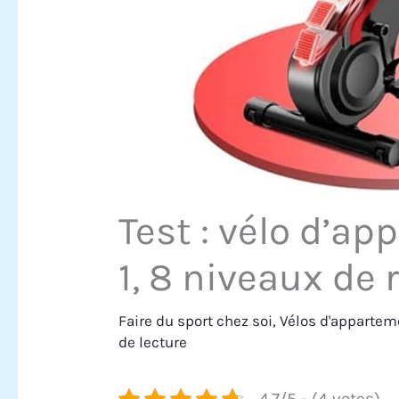
Test : vélo d’ap
1, 8 niveaux de 
Faire du sport chez soi
,
Vélos d'appartem
de lecture
4.7/5 - (4 votes)