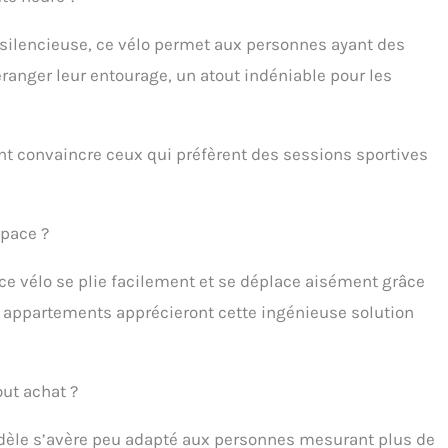
nce, les calories brûlées et la fréquence cardiaque. Le
rt pour smartphone vous permet de regarder des vidéos
 silencieuse, ce vélo permet aux personnes ayant des
 suivre des cours de fitness pendant votre séance sur ce
d'appartement pliable. 【Pliant & Facile à transporter】
éranger leur entourage, un atout indéniable pour les
n entièrement pliant pour économiser de la place, idéal
les petits appartements. Équipé de roulettes de transport,
lo d appartement se déplace facilement d’une pièce à
nt convaincre ceux qui préfèrent des sessions sportives
e pour créer votre coin fitness à domicile.
space ?
ce vélo se plie facilement et se déplace aisément grâce
en appartements apprécieront cette ingénieuse solution
out achat ?
modèle s’avère peu adapté aux personnes mesurant plus de