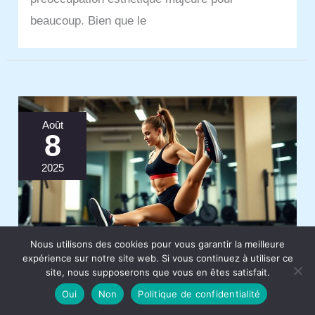
beaucoup. Bien que le
Août
8
2025
Nous utilisons des cookies pour vous garantir la meilleure
expérience sur notre site web. Si vous continuez à utiliser ce
site, nous supposerons que vous en êtes satisfait.
Entraînement optimal :
Oui
Non
Politique de confidentialité
raffermir ses jambes