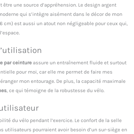
d the 5-way adjustable handlebar. It is suitable for different
t être une source d’appréhension. Le design argent
The wide and comfortable seat cushion adds to the comfort of
k moderne qui s’intègre aisément dans le décor de mon
 It is important to note that if you are tall, you should push
t back and increase the handlebar height, while adjusting the
16 cm) est aussi un atout non négligeable pour ceux qui,
ight to your body proportions. Generally, our exercise bike is
l’espace.
e for people from 140 to 180 cm. Convenient Home Workout
s：Built with an integrated phone holder, this home gym bike
u follow fitness classes or track your performance in real time.
’utilisation
luded transport wheels make it easy to move your spin bike
 rooms or store it away when not in use. Stable Triangle
e par ceinture
assure un entraînement fluide et surtout
Made of thickened and durable stainless steel. The triangular
re improves stability and ensures smooth pedalling. The
entielle pour moi, car elle me permet de faire mes
body bike remains strong and safe even during intensive
 déranger mon entourage. De plus, la capacité maximale
s. Indoor Exercise bike Maximum load capacity of 100 KG.It is
ight and very easy to move, making it ideal for moving house.
mes
, ce qui témoigne de la robustesse du vélo.
 a good choice.
utilisateur
lité du vélo pendant l’exercice. Le confort de la selle
ns utilisateurs pourraient avoir besoin d’un sur-siège en