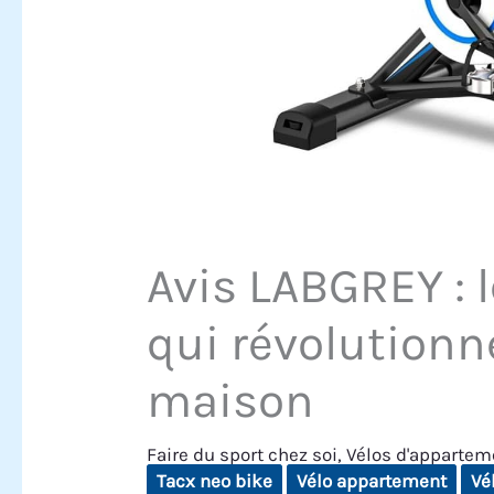
Avis LABGREY : 
qui révolutionn
maison
Faire du sport chez soi
,
Vélos d'appartem
Tacx neo bike
Vélo appartement
Vé