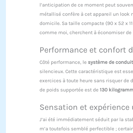
seat an
l’anticipation de ce moment peut souven
sizes. 
métallisé confère à cet appareil un loo
cycling.
the sea
domicile. Sa taille compacte (90 x 52 x 1
seat he
comme moi, cherchent à économiser de 
suitabl
Feature
lets yo
Performance et confort d
The inc
between
Côté performance, le
système de conduit
Frame: 
structu
silencieux. Cette caractéristique est ess
robust 
exercices à toute heure sans risquer de
workout
lightwe
de poids supportée est de
130 kilogram
This is
Sensation et expérience 
J’ai été immédiatement séduit par la stabi
m’a toutefois semblé perfectible ; certai