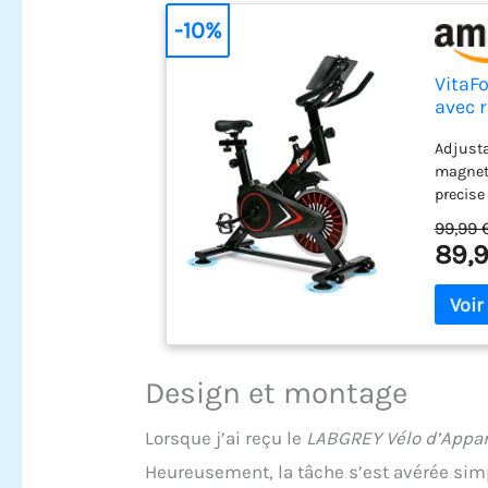
-10%
VitaFo
avec r
domic
Adjusta
compa
magneti
precise
adjust 
99,99 
knob to
89,9
cyclist
emergen
of the 
session
magneti
Exercis
Design et montage
electro
experie
Lorsque j’ai reçu le
LABGREY Vélo d’Appa
working
family.
Heureusement, la tâche s’est avérée sim