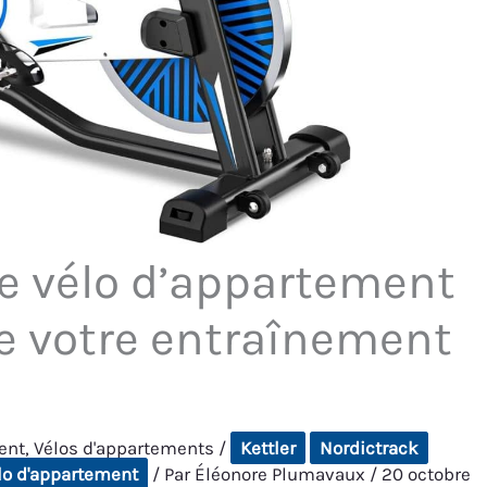
le vélo d’appartement
e votre entraînement
ent
,
Vélos d'appartements
/
Kettler
Nordictrack
lo d'appartement
/ Par
Éléonore Plumavaux
/
20 octobre