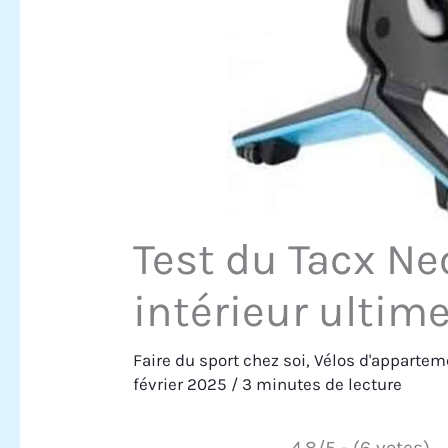
Test du Tacx Neo
intérieur ultim
Faire du sport chez soi
,
Vélos d'appartem
février 2025
/
3 minutes de lecture
4.8/5 - (6 votes)