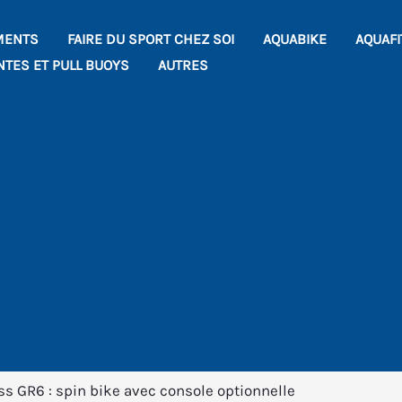
MENTS
FAIRE DU SPORT CHEZ SOI
AQUABIKE
AQUAF
NTES ET PULL BUOYS
AUTRES
ss GR6 : spin bike avec console optionnelle