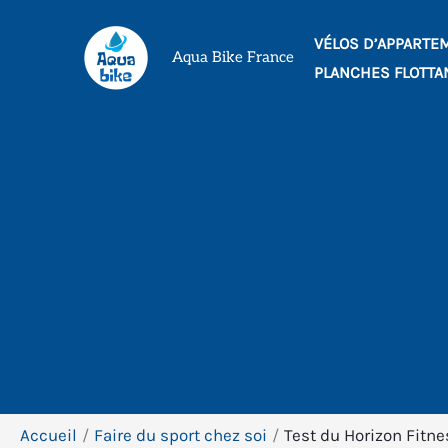
Aller
VÉLOS D’APPARTE
au
Aqua Bike France
PLANCHES FLOTTA
contenu
Accueil
Faire du sport chez soi
Test du Horizon Fitne