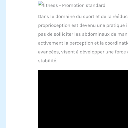
Dans le domaine du sport et de la réédu
proprioception est devenu une pratique 
pas de solliciter les abdominaux de mani
activement la perception et la coordinati
avancées, visent à développer une force 
stabilité.