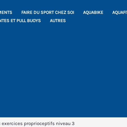
MENTS
FAIRE DU SPORT CHEZ SOI
AQUABIKE
AQUAF
NTES ET PULL BUOYS
AUTRES
 exercices proprioceptifs niveau 3