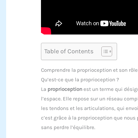
Table of Contents
Comprendre la proprioception et son rô
Qu’est-ce que la proprioception ?
La
proprioception
est un terme qui désign
l’espace. Elle repose sur un réseau comp
les tendons et les articulations, qui env
c’est grâce à la proprioception que nous
sans perdre l’équilibre.