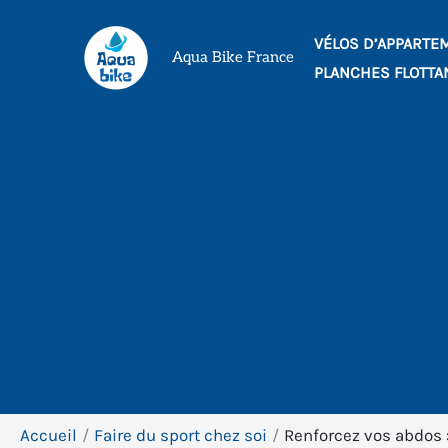
Aller
VÉLOS D’APPARTE
au
Aqua Bike France
PLANCHES FLOTTA
contenu
Accueil
Faire du sport chez soi
Renforcez vos abdos :