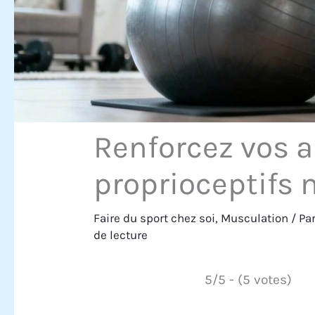
Renforcez vos a
proprioceptifs 
Faire du sport chez soi
,
Musculation
/ Pa
de lecture
5/5 - (5 votes)