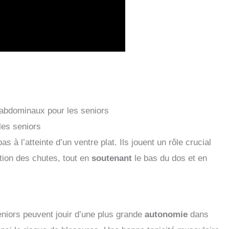
 abdominaux pour les seniors
les seniors
as à l’atteinte d’un ventre plat. Ils jouent un rôle crucial
ntion des chutes, tout en
soutenant
le bas du dos et en
eniors peuvent jouir d’une plus grande
autonomie
dans