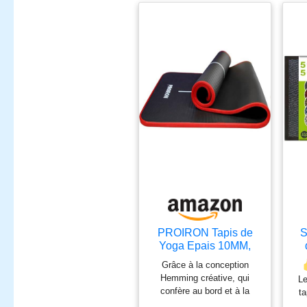
PROIRON Tapis de
S
Yoga Epais 10MM,
Antidérapant Tapis
Pa
Grâce à la conception
d'exercice Fitness,
Hemming créative, qui
Le
Tapis de Gymnastique
confère au bord et à la
ta
pour Yoga Pilates
R
couche intermédiaire une
ma