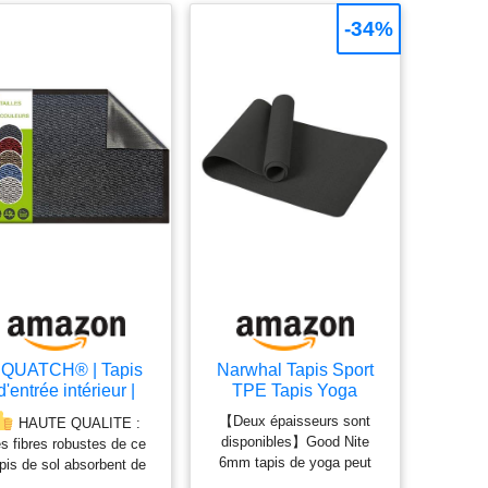
-34%
QUATCH® | Tapis
Narwhal Tapis Sport
d'entrée intérieur |
TPE Tapis Yoga
illasson Durable et
Antidérapant
【Deux épaisseurs sont
HAUTE QUALITE :
antidérapant |
183x61x0,6cm
disponibles】Good Nite
s fibres robustes de ce
Absorbe l'eau et
6mm tapis de yoga peut
pis de sol absorbent de
amasse la Saleté |
pleinement sentir la force
nière professionnelle la