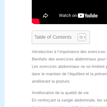
Table of Contents
Introduction à l’importance des exercices
Bienfaits des exercices abdominaux pour 
Les
exercices abdominaux
ne se limitent p
dans le maintien de l’équilibre et la préve
améliorant la posture.
Amélioration de la qualité de vie
En renforçant la sangle abdominale, les s