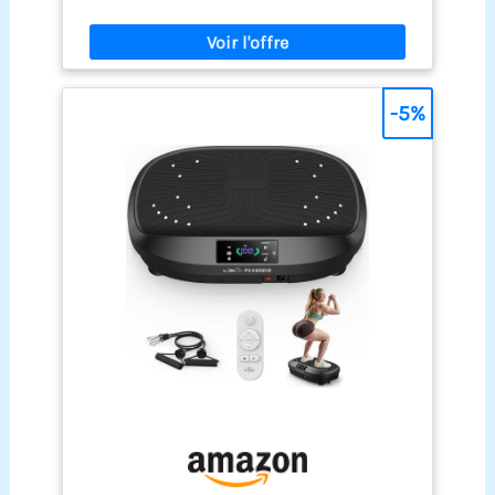
seconde, activant 98 % de vos fibres musculaires
compact, facile à utiliser partout et à ranger. Livré
en seulement 10 minutes. Cette sollicitation
avec une télécommande, 2 bandes de résistance
intense favorise la réponse métabolique naturelle
et manuel détaillé. CONFORT ET SÉCURITÉ
de votre corps tout en aidant à tonifier les jambes,
GARANTIS - Dripex plateforme vibrante perte de
la sangle abdominale et les fessiers. Idéale pour
poids est fabriqué par un coque ABS ergonomique
les amateurs de fitness qui souhaitent des
-5%
améliorée pour plus de durabilité et de stabilité,
résultats rapides et visibles 【Grande Plateforme
la limite de poids est de 150 kg. 4 ventouses
Antidérapante et Support Robuste】La surface de
antidérapantes pour la sécurité et il n'y a presque
plaque vibrante (par exemple 48 x 32 cm)
pas de bruit pendant le fonctionnement de la
s'adapte à toutes les tailles de pieds et positions.
plaque vibrante, ce qui vous permet de vous
Conçue avec un cadre renforcé supportant les
entraîner confortablement.
utilisateurs jusqu'à 130 kg / 330 lb, cette machine
permet aux personnes plus lourdes de s'entraîner
en toute sécurité et confortablement, sans
vacillement ni risque d'endommager l'appareil
【Massage Silencieux des Pieds pour Soutenir la
Fonction Lymphatique】Profitez d’un massage
apaisant des pieds pendant votre entraînement.
La plateforme vibrante perte de poids Burever est
conçue pour soutenir la fonction lymphatique
naturelle, grâce à un moteur silencieux (<45 dB).
La surface texturée stimule en douceur les points
d’acupression de la plante des pieds, ce qui peut
favoriser la circulation sanguine et soutenir le