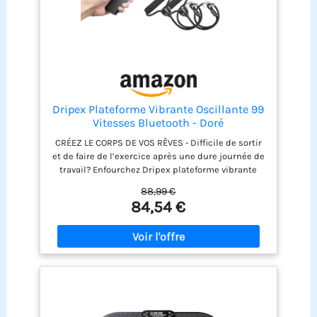
Dripex Plateforme Vibrante Oscillante 99
Vitesses Bluetooth - Doré
CRÉEZ LE CORPS DE VOS RÊVES - Difficile de sortir
et de faire de l’exercice après une dure journée de
travail? Enfourchez Dripex plateforme vibrante
oscillante et sculptez instantanément votre
88,99 €
silhouette idéale chez vous! Le système crée des
84,54 €
vibrations corporelles complètes qui stimulent
les muscles, provoquant une contraction
musculaire accrue et une activation accrue. Ce
type d'appareil favorise les réflexes, brûlant ainsi
calories et graisses. SOULAGEMENT, RÉÉDUCATION
ET RÉPARATION - Notre plateforme vibrante fitness
délivre des vibrations corporelles complètes
efficaces et douces, réveillant les muscles et