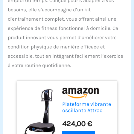
emploi du temps. Conçue pour s’adapter à vos
besoins, elle s’accompagne d’un kit
d’entraînement complet, vous offrant ainsi une
expérience de fitness fonctionnel à domicile. Ce
produit innovant vous permet d’améliorer votre
condition physique de manière efficace et
accessible, tout en intégrant facilement l’exercice
à votre routine quotidienne.
Plateforme vibrante
oscillante Attrac
Black Power 5 + Kit
424,00 €
d'entraînement
offert / Functional