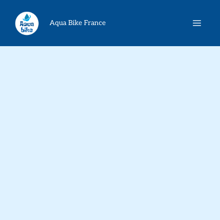
Aller
Rechercher
au
Aqua Bike France
contenu