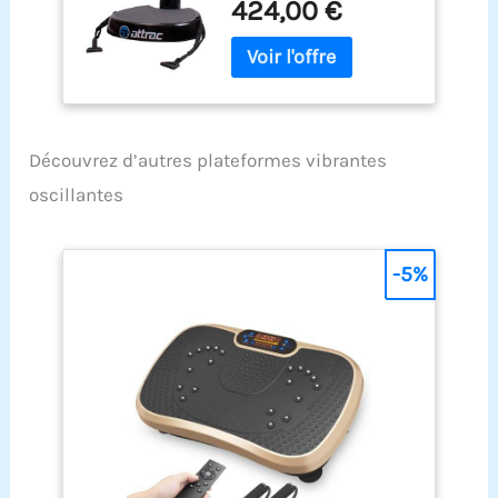
424,00 €
d'entraînement
offert / Functional
Fitness
Découvrez d’autres plateformes vibrantes
oscillantes
-5%