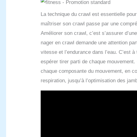
La technique du crawl est essentielle pou
maîtriser son crawl passe par une compr
Améliorer son crawl, c’est s’assurer d’une 
nager en crawl demande une attention part
vitesse et l’endurance dans l’eau. C’est à 
espérer tirer parti de chaque mouvement.
chaque composante du mouvement, en com
respiration, jusqu’à l’optimisation des jam