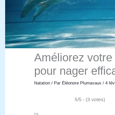
Améliorez votre c
pour nager effi
Natation
/ Par
Éléonore Plumavaux
/
4 fé
5/5 - (3 votes)