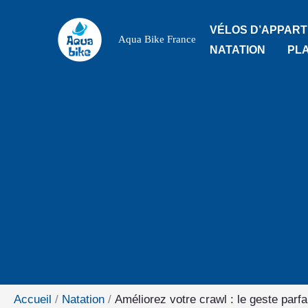
Aller
VÉLOS D’APPAR
au
Aqua Bike France
NATATION
PL
contenu
Accueil
Natation
Améliorez votre crawl : le geste parf