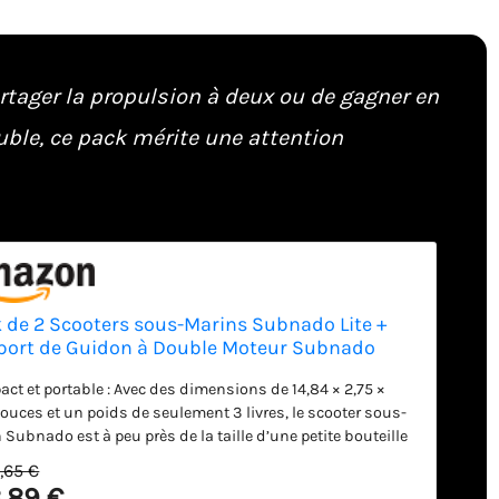
artager la propulsion à deux ou de gagner en
uble, ce pack mérite une attention
 de 2 Scooters sous-Marins Subnado Lite +
ort de Guidon à Double Moteur Subnado
ct et portable : Avec des dimensions de 14,84 × 2,75 ×
pouces et un poids de seulement 3 livres, le scooter sous-
 Subnado est à peu près de la taille d’une petite bouteille
da. Emportez votre Subnado partout avec vous dans votre
,65 €
e cabine grâce à sa batterie de 98 Wh approuvée pour le
,89 €