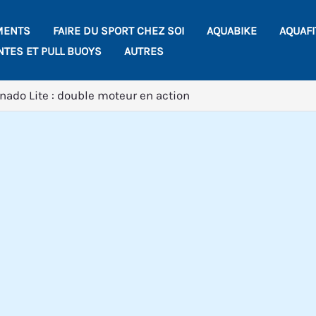
MENTS
FAIRE DU SPORT CHEZ SOI
AQUABIKE
AQUAF
NTES ET PULL BUOYS
AUTRES
ado Lite : double moteur en action