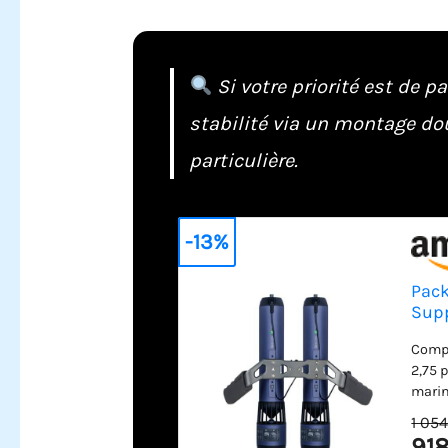
Si votre priorité est de p
stabilité via un montage do
particulière.
-13%
Pack
Supp
Compa
2,75 
marin
de so
1 054
bagag
918