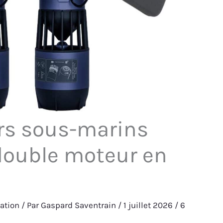
ers sous-marins
 double moteur en
ation
/ Par
Gaspard Saventrain
/
1 juillet 2026
/
6