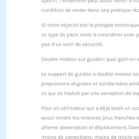
sportif, l’ensemble peut aussi servir à m
perme
condition de rester dans une pratique réc
des m
Le sc
Si votre objectif est la plongée techniqu
de si
princ
ce type de pack reste à considérer avec pr
acces
pas d’un outil de sécurité.
poigné
couve
recon
Double moteur sur guidon: quel gain en st
procé
Le support de guidon à double moteur est
propulsions alignées et solidarisées amél
ce qui se traduit par une sensation de tra
Pour un utilisateur qui a déjà testé un 
aussi rendre les relances plus franches 
alterne observation et déplacement. Dans 
moins de corrections, moins de micro-aj