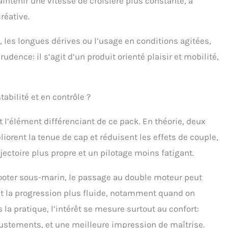
aintenir une vitesse de croisière plus constante, à
ttant de consacrer davantage de temps à l’exploration
réative.
erveilles du monde sous-marin. Conditions de garantie :
ooter sous-marin Subnado est couvert par une garantie
e, les longues dérives ou l’usage en conditions agitées,
x mois à un an à compter de la date d’achat. L’unité
ipale bénéficie d’une garantie d’un an, tandis que les
udence: il s’agit d’un produit orienté plaisir et mobilité,
soires (support de guidon à double moteur, support de
e, contrôleur de pouce filaire, capot arrière, etc.) sont
rts par une garantie de six mois. Si le problème est
nu comme couvert par les conditions de garantie, nous
abilité et en contrôle ?
derons gratuitement à la réparation ou au remplacemen
 l’élément différenciant de ce pack. En théorie, deux
iorent la tenue de cap et réduisent les effets de couple,
jectoire plus propre et un pilotage moins fatigant.
scooter sous-marin, le passage au double moteur peut
et la progression plus fluide, notamment quand on
la pratique, l’intérêt se mesure surtout au confort:
ustements, et une meilleure impression de maîtrise.