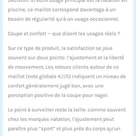
Décision: si votre usage principal est la natation en
maintien ou choisissez
piscine, ce maillot correspond davantage à un
la taille supérieure si
vous préférez plus de
besoin de régularité qu’à un usage occasionnel.
confort. 68 %
polyamide, 32 %
Coupe et confort — que disent les usages réels ?
élasthanne (matière
écologique : 100 %
Sur ce type de produit, la satisfaction se joue
polyamide recyclé)
souvent sur deux points: l’ajustement et la liberté
de mouvement. Les retours clients autour de ce
maillot (note globale 4,1/5) indiquent un niveau de
confort généralement jugé bon, avec une
perception positive de la coupe pour nager.
Le point à surveiller reste la taille: comme souvent
chez les marques natation, l’ajustement peut
paraître plus “sport” et plus près du corps qu’un