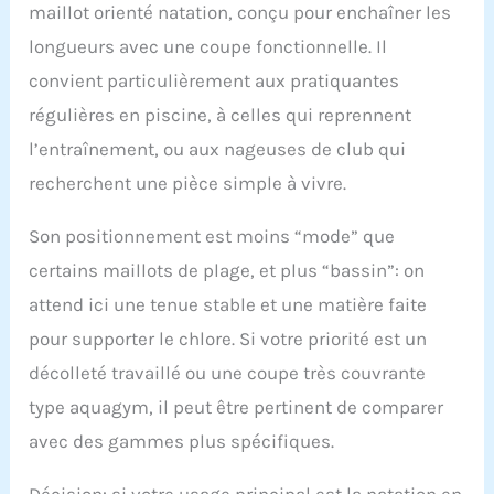
maillot orienté natation, conçu pour enchaîner les
ajustement
personnalisé parfait et
longueurs avec une coupe fonctionnelle. Il
une bonne tenue.
convient particulièrement aux pratiquantes
Soutien-gorge intégré
confortable pour un
régulières en piscine, à celles qui reprennent
bon maintien.
l’entraînement, ou aux nageuses de club qui
Technologie Power
recherchent une pièce simple à vivre.
Mesh pour dessiner et
affiner la taille. Bonnet
B. Idéal pour les
Son positionnement est moins “mode” que
femmes actives qui
certains maillots de plage, et plus “bassin”: on
veulent profiter des
joies de la piscine, de la
attend ici une tenue stable et une matière faite
plage, de la natation, de
pour supporter le chlore. Si votre priorité est un
l’aquafitness et des
activités bien-être avec
décolleté travaillé ou une coupe très couvrante
style. Choisissez votre
type aquagym, il peut être pertinent de comparer
taille habituelle pour
profiter pleinement du
avec des gammes plus spécifiques.
pouvoir sculptant et
des matières à haut