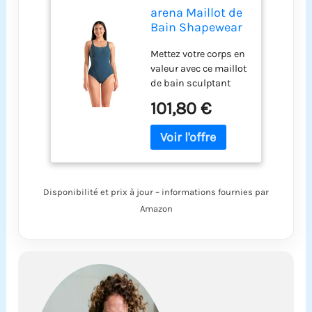
arena Maillot de
Bain Shapewear
Jewel R Bonnet B
Mettez votre corps en
pour Femmes
valeur avec ce maillot
de bain sculptant
haut de gamme et
101,80 €
élégant. Un modèle
conçu pour que vous
sentiez à la fois
superbe et à votre
aise ! Réalisé dans
des matières
Disponibilité et prix à jour – informations fournies par
Sensitive Fabrics
Amazon
brevetées pour un
confort, un soutien et
un effet sculptant
maximaux : ultra-
résistant au chlore,
protection UV,
séchage rapide,