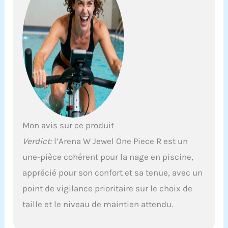
fabriqué à base de
polyamide recyclé.
Bretelles facilement
ajustables pour un
ajustement
personnalisé parfait
et une bonne tenue.
Soutien-gorge intégré
confortable pour un
bon maintien.
Technologie Power
Mesh pour dessiner
Mon avis sur ce produit
et affiner la taille.
Verdict:
l’Arena W Jewel One Piece R est un
Bonnet B. Idéal pour
les femmes actives
une-pièce cohérent pour la nage en piscine,
qui veulent profiter
apprécié pour son confort et sa tenue, avec un
des joies de la
piscine, de la plage,
point de vigilance prioritaire sur le choix de
de la natation, de
taille et le niveau de maintien attendu.
l’aquafitness et des
activités bien-être