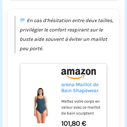
avec style. Choisissez
votre taille habituelle
pour profiter
pleinement du
En cas d’hésitation entre deux tailles,
pouvoir sculptant et
privilégier le confort respirant sur le
des matières à haut
maintien ou
buste aide souvent à éviter un maillot
choisissez la taille
peu porté.
supérieure si vous
préférez plus de
confort. 68 %
polyamide, 32 %
élasthanne (matière
écologique : 100 %
polyamide recyclé)
arena Maillot de
Bain Shapewear
Jewel R Bonnet B
Mettez votre corps en
pour Femmes
valeur avec ce maillot
de bain sculptant
haut de gamme et
101,80 €
élégant. Un modèle