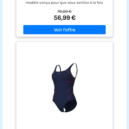
modèle conçu pour que vous sentiez à la fois
superbe et à votre aise ! Réalisé dans des
70,00 €
matières Sensitive Fabrics brevetées pour un
56,99 €
confort, un soutien et un effet sculptant
maximaux : ultra-résistant au chlore, protection
UV, séchage rapide, fabriqué à base de polyamide
recyclé. Bretelles facilement ajustables pour un
ajustement personnalisé parfait et une bonne
tenue. Soutien-gorge intégré confortable pour un
bon maintien. Technologie Power Mesh pour
dessiner et affiner la taille. Bonnet B. Idéal pour
les femmes actives qui veulent profiter des joies
de la piscine, de la plage, de la natation, de
l’aquafitness et des activités bien-être avec style.
Choisissez votre taille habituelle pour profiter
pleinement du pouvoir sculptant et des matières
à haut maintien ou choisissez la taille supérieure
si vous préférez plus de confort. 68 % polyamide,
32 % élasthanne (matière écologique : 100 %
polyamide recyclé)