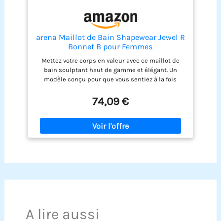
arena Maillot de Bain Shapewear Jewel R
Bonnet B pour Femmes
Mettez votre corps en valeur avec ce maillot de
bain sculptant haut de gamme et élégant. Un
modèle conçu pour que vous sentiez à la fois
superbe et à votre aise ! Réalisé dans des
matières Sensitive Fabrics brevetées pour un
74,09 €
confort, un soutien et un effet sculptant
maximaux : ultra-résistant au chlore, protection
UV, séchage rapide, fabriqué à base de polyamide
recyclé. Bretelles facilement ajustables pour un
ajustement personnalisé parfait et une bonne
tenue. Soutien-gorge intégré confortable pour un
bon maintien. Technologie Power Mesh pour
dessiner et affiner la taille. Bonnet B. Idéal pour
les femmes actives qui veulent profiter des joies
de la piscine, de la plage, de la natation, de
l’aquafitness et des activités bien-être avec style.
A lire aussi
Choisissez votre taille habituelle pour profiter
pleinement du pouvoir sculptant et des matières