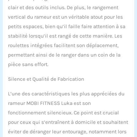
en ligne et suivi en temps
clair et des outils inclus. De plus, le rangement
réel. L’écran LED affiche
toutes les données
vertical du rameur est un véritable atout pour les
essentielles : temps,
petits espaces, bien qu’il faille faire attention à sa
distance, calories,
cadence et nombre de
stabilité lorsqu’il est rangé de cette manière. Les
coups. Un entraînement
roulettes intégrées facilitent son déplacement,
connecté et intelligent !
permettant ainsi de le ranger dans un coin de la
【Structure stable &
montage rapide】: Ce
pièce sans effort.
rameur est pré-assemblé
à 80 % et se monte en 30
Silence et Qualité de Fabrication
minutes max. Sa
structure renforcée
L’une des caractéristiques les plus appréciées du
supporte jusqu’à 160 kg
et s’adapte aux
rameur MOBI FITNESS Luka est son
utilisateurs de 125 à 195
fonctionnement silencieux. Ce point est crucial
cm. Convient à tous, des
enfants aux seniors !
pour ceux qui s’entraînent à domicile et souhaitent
【Pourquoi choisir
éviter de déranger leur entourage, notamment lors
Mobifitness ?】：