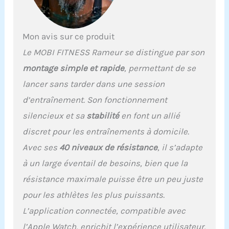
【Design
biomécanique
protégeant les
articulations】: Grâce à
Mon avis sur ce produit
son système Dynamic-
Le MOBI FITNESS Rameur se distingue par son
Triangle breveté (rail
incliné à 1,5°, plateaux de
montage simple et rapide
, permettant de se
pieds à 45° et écartement
lancer sans tarder dans une session
optimal), ce rameur
ergonomique assure un
d’entraînement. Son fonctionnement
mouvement naturel,
silencieux et sa
stabilité
en font un allié
réduisant la pression sur
les genoux et les
discret pour les entraînements à domicile.
chevilles. Idéal pour tous
Avec ses
40 niveaux de résistance
, il s’adapte
les âges, y compris les
seniors ou la
à un large éventail de besoins, bien que la
rééducation.
résistance maximale puisse être un peu juste
【Entraînement complet
pour les athlètes les plus puissants.
sollicitant 90 % des
muscles】: À chaque
L’application connectée, compatible avec
mouvement, ce rameur
l’Apple Watch, enrichit l’expérience utilisateur,
haut de gamme active