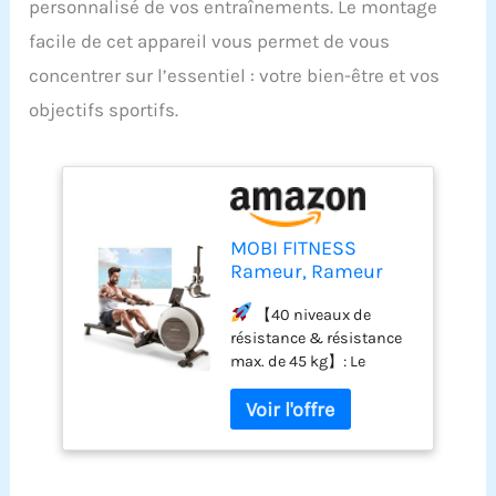
personnalisé de vos entraînements. Le montage
facile de cet appareil vous permet de vous
concentrer sur l’essentiel : votre bien-être et vos
objectifs sportifs.
MOBI FITNESS
Rameur, Rameur
Magnétique avec 40
Niveaux de
【40 niveaux de
Résistance,
résistance & résistance
Résistance de
max. de 45 kg】: Le
Pointe 45KG, avec
rameur Mobifitness Luka
Écran LCD, Montage
propose 40 niveaux de
Facile(Compatible
résistance magnétique
avec Apple Watch &
réglables avec précision
Application)
et une résistance