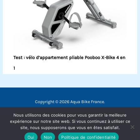
Test : vélo d’appartement pliable Pooboo X-Bike 4 en
1
Copyright © 2026 Aqua Bike France.
Contact
Nous utilisons des cookies pour vous garantir la meilleure
Mentions légales
expérience sur notre site web. Si vous continuez à utiliser ce
site, nous supposerons que vous en êtes satisfait.
Politique de confidentialité
Oui
Non
Politique de confidentialité