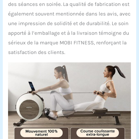
Mobifitness, marque
des séances en soirée. La qualité de fabrication est
innovante de fitness,
également souvent mentionnée dans les avis, avec
allie design élégant et
technologie intelligente
une impression de solidité et de durabilité. Le soin
pour offrir des
apporté à l’emballage et à la livraison témoigne du
équipements durables et
haut de gamme. Avec
sérieux de la marque MOBI FITNESS, renforçant la
plus de 10 millions
satisfaction des clients.
d’appareils vendus en
Europe, Amérique du
Nord, Asie et Australie,
chaque produit est testé
rigoureusement pour
garantir qualité et
longévité. Atteignez vos
objectifs plus vite, sans
stress articulaire !