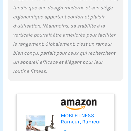
jusqu’à 90 % des
tandis que son design moderne et son siège
muscles (dos, jambes,
ergonomique apportent confort et plaisir
bras, ceinture
abdominale). Sa longue
d’utilisation. Néanmoins, sa stabilité à la
amplitude de tirage
verticale pourrait être améliorée pour faciliter
permet un étirement
maximal pour un
le rangement. Globalement, c’est un rameur
entraînement intense
bien conçu, parfait pour ceux qui recherchent
tout en préservant les
articulations. Un seul
un appareil efficace et élégant pour leur
appareil suffit pour un
routine fitness.
travail complet !
【Silencieux et compact
pour la maison】: Son
système de freinage
magnétique optimisé
fonctionne avec un bruit
inférieur à 20 dB (idéal
MOBI FITNESS
en appartement). Pliable
Rameur, Rameur
et équipé de roulettes, il
Magnétique avec 40
ne prend que 0,3 m² une