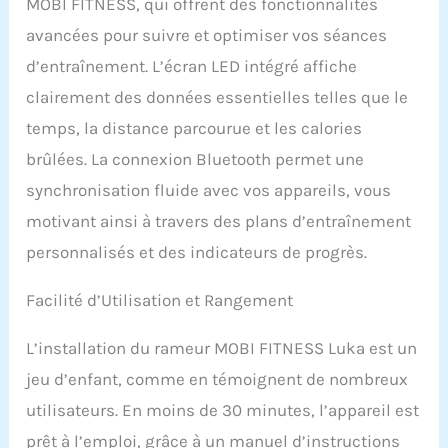
MOBI FITNESS, qui offrent des fonctionnalités
articulations. Un seul
avancées pour suivre et optimiser vos séances
appareil suffit pour un
travail complet !
d’entraînement. L’écran LED intégré affiche
【Silencieux et compact
clairement des données essentielles telles que le
pour la maison】: Son
système de freinage
temps, la distance parcourue et les calories
magnétique optimisé
brûlées. La connexion Bluetooth permet une
fonctionne avec un bruit
inférieur à 20 dB (idéal
synchronisation fluide avec vos appareils, vous
en appartement). Pliable
motivant ainsi à travers des plans d’entraînement
et équipé de roulettes, il
ne prend que 0,3 m² une
personnalisés et des indicateurs de progrès.
fois rangé et se déplace
facilement. Parfait pour
Facilité d’Utilisation et Rangement
les petits espaces !
【Compatibilité Kinomap
L’installation du rameur MOBI FITNESS Luka est un
& écran LED】:
Connectez-vous en
jeu d’enfant, comme en témoignent de nombreux
Bluetooth à l’app
utilisateurs. En moins de 30 minutes, l’appareil est
Kinomap pour des
parcours virtuels, cours
prêt à l’emploi, grâce à un manuel d’instructions