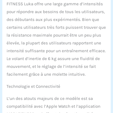
FITNESS Luka offre une large gamme d’intensités
mouvement naturel,
réduisant la pression sur
pour répondre aux besoins de tous les utilisateurs,
les genoux et les
des débutants aux plus expérimentés. Bien que
chevilles. Idéal pour tous
les âges, y compris les
certains utilisateurs très forts puissent trouver que
seniors ou la
la résistance maximale pourrait être un peu plus
rééducation.
【Entraînement complet
élevée, la plupart des utilisateurs rapportent une
sollicitant 90 % des
intensité suffisante pour un entraînement efficace.
muscles】: À chaque
Le volant d’inertie de 6 kg assure une fluidité de
mouvement, ce rameur
haut de gamme active
mouvement, et le réglage de l’intensité se fait
jusqu’à 90 % des
facilement grâce à une molette intuitive.
muscles (dos, jambes,
bras, ceinture
abdominale). Sa longue
Technologie et Connectivité
amplitude de tirage
permet un étirement
L’un des atouts majeurs de ce modèle est sa
maximal pour un
compatibilité avec l’Apple Watch et l’application
entraînement intense
tout en préservant les