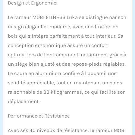
maximale de 45 kg, idéal
Design et Ergonomie
pour les débutants
comme pour les sportifs
Le rameur MOBI FITNESS Luka se distingue par son
confirmés. Ce rameur
design élégant et moderne, avec une finition en
magnétique offre une
variété d’entraînements
bois qui s’intègre parfaitement à tout intérieur. Sa
professionnels (brûlage
conception ergonomique assure un confort
de graisses, endurance,
musculation), parfait
optimal lors de l’entraînement, notamment grâce à
pour ceux qui
un siège bien ajusté et des repose-pieds réglables.
recherchent un rameur
polyvalent et performant.
Le cadre en aluminium confère à l’appareil une
【Design
solidité appréciable, tout en maintenant un poids
biomécanique
protégeant les
raisonnable de 33 kilogrammes, ce qui facilite son
articulations】: Grâce à
déplacement.
son système Dynamic-
Triangle breveté (rail
Performance et Résistance
incliné à 1,5°, plateaux de
pieds à 45° et écartement
optimal), ce rameur
Avec ses 40 niveaux de résistance, le rameur MOBI
ergonomique assure un