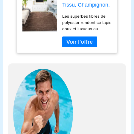
Tissu, Champignon,
1,8 x 2,9 m
Les superbes fibres de
polyester rendent ce tapis
doux et luxueux au
toucher La construction
robuste ajoute de la
durabilité à ce tapis, ce
qui en fait un favori
pendant de nombreuses
années Le style moderne
de ce tapis donnera à
votre pièce une touche
contemporaine Ce tapis
mesure 1,8 x 2,7 m
Depuis plus de 100 ans,
Safavieh est une marque
de confiance pour une
qualité sans compromis
et un style inégalé