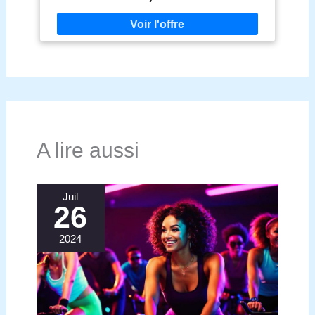
entretenir et compatible avec le chauffage au sol
jusqu'à 24 degrés. Résistant au piétinement et
lavable en machine, ce tapis est un modèle
polyvalent indestructible, qui a tout à fait sa place
dans les zones fort fréquentées. Nous vous livrons
le tapis de vos rêves à votre domicile ! Enroulé et
emballé, votre tapis arrive à destination en toute
sécurité. Il suffit de le déballer et de le dérouler pour
en profiter ! Lavable à 30 degrés avec un
programme linge délicat sans essorage avec une
A lire aussi
lessive spéciale linge délicat : aussi souvent que
nécessaire, aussi rarement que possible - les tapis
lavables ne doivent pas être lavés trop souvent en
machine
Juil
26
2024