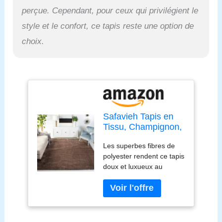
perçue. Cependant, pour ceux qui privilégient le
style et le confort, ce tapis reste une option de
choix.
Safavieh Tapis en
Tissu, Champignon,
1,8 x 2,9 m
Les superbes fibres de
polyester rendent ce tapis
doux et luxueux au
toucher La construction
robuste ajoute de la
durabilité à ce tapis, ce
qui en fait un favori
pendant de nombreuses