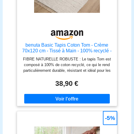
benuta Basic Tapis Coton Tom - Crème
70x120 cm - Tissé à Main - 100% recyclé -
Compatible avec Chauffage au Sol - pour
FIBRE NATURELLE ROBUSTE : Le tapis Tom est
Salon, Chambre, Couloir, Salle à Manger
composé à 100% de coton recyclé, ce qui le rend
particulièrement durable, résistant et idéal pour les
espaces très fréquentés comme la salle à manger
ou le salon. Pour plus de maintien, nous te
38,90 €
recommandons une sous-couche antidérapante.
DESIGN NATUREL : Avec ses franges et sa
structure tissée apparente, ce tapis apporte une
touche naturelle et une ambiance chaleureuse à
chaque pièce, parfait pour les amateurs du style
Nature Living. IDÉAL AVEC CHAUFFAGE AU SOL :
-5%
Notre tapis t’offre non seulement des moments
chaleureux grâce à ses propriétés isolantes, mais il
est aussi parfait pour les pièces avec chauffage au