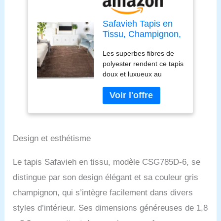
Safavieh Tapis en
Tissu, Champignon,
1,8 x 2,9 m
Les superbes fibres de
polyester rendent ce tapis
doux et luxueux au
toucher La construction
robuste ajoute de la
durabilité à ce tapis, ce
qui en fait un favori
pendant de nombreuses
années Le style moderne
Design et esthétisme
de ce tapis donnera à
votre pièce une touche
Le tapis Safavieh en tissu, modèle CSG785D-6, se
contemporaine Ce tapis
distingue par son design élégant et sa couleur gris
mesure 1,8 x 2,7 m
Depuis plus de 100 ans,
champignon, qui s’intègre facilement dans divers
Safavieh est une marque
styles d’intérieur. Ses dimensions généreuses de 1,8
de confiance pour une
qualité sans compromis