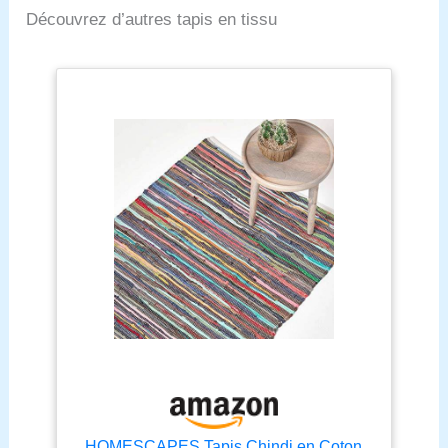
années Le style moderne
Découvrez d’autres tapis en tissu
de ce tapis donnera à
votre pièce une touche
contemporaine Ce tapis
mesure 1,8 x 2,7 m
Depuis plus de 100 ans,
Safavieh est une marque
de confiance pour une
qualité sans compromis
et un style inégalé
HOMESCAPES Tapis Chindi en Coton