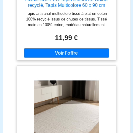
recyclé, Tapis Multicolore 60 x 90 cm
Tapis artisanal multicolore tissé à plat en coton
100% recyclé issus de chutes de tissus. Tissé
main en 100% coton, matériau naturellement
résistant et durable. Ce tapis est disponible en
plusieurs tailles pour s’adapter à tous les intérieurs.
11,99 €
Disponible en 6 tailles : 60 x 90 cm, 66 x 200 cm,
90 x 150 cm, 70 x 120 cm, 120 x 180 cm et 150 x
240 cm. Homescapes propose une large sélection
de tapis et d’accessoires décoratifs pour la maison.
Des tapis de couloir, des tapis extérieurs et des
tapis de bain sont également disponibles. Conseil
d'entretien : nettoyer les tâches seulement, ne pas
tremper. Veuillez noter que chaque tapis est unique,
et qu’il peut différer de la photo.