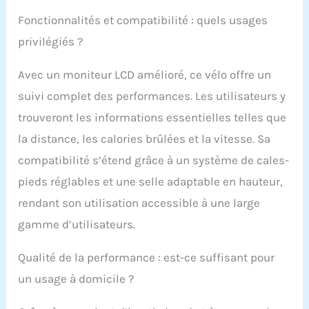
comme jamais et lisse :
contrairement aux
Fonctionnalités et compatibilité : quels usages
vélos trompeurs qui
privilégiés ?
ont un volant d'inertie
bruyant en fer, des
Avec un moniteur LCD amélioré, ce vélo offre un
problèmes de chute de
courroie et de rupture
suivi complet des performances. Les utilisateurs y
de poulie, le vélo
trouveront les informations essentielles telles que
d'exercice WENOKER
adopte toujours un
la distance, les calories brûlées et la vitesse. Sa
volant d'inertie
compatibilité s’étend grâce à un système de cales-
amélioré, une poulie de
courroie en matériau
pieds réglables et une selle adaptable en hauteur,
ABS et des roulements
rendant son utilisation accessible à une large
de qualité industrielle,
ce qui rend le vélo plus
gamme d’utilisateurs.
fiable et plus
silencieux. Le
Qualité de la performance : est-ce suffisant pour
mécanisme
un usage à domicile ?
d'entraînement par
courroie offre un
pédalage fluide et vous