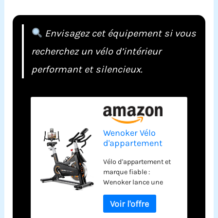
Envisagez cet équipement si vous
recherchez un vélo d’intérieur
performant et silencieux.
Wenoker Vélo
d'appartement
pour la maison,
Vélo d'appartement et
vélo d'intérieur
marque fiable :
avec
Wenoker lance une
entraînement par
nouvelle construction
courroie
en acier d'aluminium
silencieuse, volant
incroyablement
d'inertie lourd,