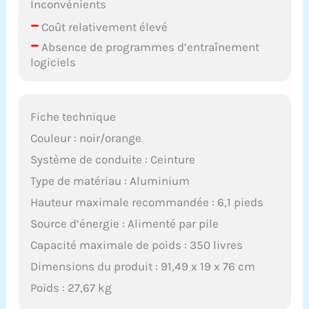
Inconvénients
des questions, veuillez
–
Coût relativement élevé
nous contacter.
–
L'ingénieur d'usine
Absence de programmes d’entraînement
fournit des conseils
logiciels
professionnels sur la
vidéo. Double garantie
de qualité et de service.
Même ne peut pas
Fiche technique
accéder à un studio,
Couleur : noir/orange
vous pouvez renforcer
l'immunité, renforcer le
Système de conduite : Ceinture
cœur, les poumons et
Type de matériau : Aluminium
les muscles, parfait
pour la santé de votre
Hauteur maximale recommandée : 6,1 pieds
famille. Choisissez
Source d’énergie : Alimenté par pile
WENOKER qui ne vous
Capacité maximale de poids : 350 livres
décevra pas.
Dimensions du produit : 91,49 x 19 x 76 cm
Poids : 27,67 kg