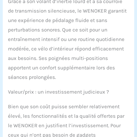
Grâce à son volant d’inertie lourd et à sa courroie
assure un exercice
de transmission silencieuse, le WENOKER garantit
silencieux. Cela signifie
que vous pouvez
une expérience de pédalage fluide et sans
utiliser le vélo dans
perturbations sonores. Que ce soit pour un
pratiquement n'importe
quelle pièce de votre
entraînement intensif ou une routine quotidienne
maison. [Personnalisé
modérée, ce vélo d’intérieur répond efficacement
votre plan
d'entraînement] Le
aux besoins. Ses poignées multi-positions
moniteur peut capturer
apportent un confort supplémentaire lors des
votre temps, spd, dst,
cal, odo, et garder une
séances prolongées.
trace des progrès de
l'exercice en temps réel.
Valeur/prix : un investissement judicieux ?
Les niveaux de réglage
de tension illimités
Bien que son coût puisse sembler relativement
permettent diverses
utilisations, du
élevé, les fonctionnalités et la qualité offertes par
changement rapide de
le WENOKER en justifient l’investissement. Pour
rythme à
l'entraînement croisé à
ceux qui n’ont pas besoin de gadgets