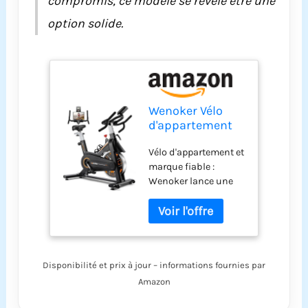
compromis, ce modèle se révèle être une
option solide.
Wenoker Vélo
d'appartement
pour la maison,
Vélo d'appartement et
vélo d'intérieur
marque fiable :
avec
Wenoker lance une
entraînement
nouvelle
par courroie
construction en acier
silencieuse,
d'aluminium
volant d'inertie
incroyablement
lourd, guidon
robuste et un vélo
multi-poignées
Disponibilité et prix à jour – informations fournies par
d'exercice robuste qui
et affichage
dispose de poignées
numérique
Amazon
de guidon
amélioré