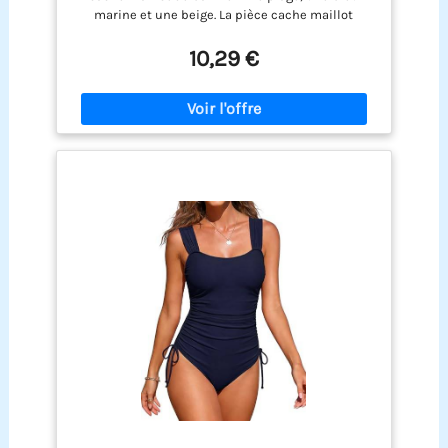
Rapide Entretien Facile Idéal Pour Les
marine et une beige. La pièce cache maillot
Vacances
femme se distingue par sa dentelle délicate, dont
les tissus doux et texturés créent une beauté
10,29 €
vaporeuse et envoûtante. Cette pièce tunique
plage peut se porter aussi bien par-dessus un
bikini que comme robe-châle élégante, idéale
pour une journée à la plage. 【Tissu respirant】
Confectionnée dans un mélange de tissus doux et
délicat au toucher, la pièce kimono plage femme
offre une sensation de fraîcheur et de confort sur
la peau. Sa cache maillot de bain femme plage
structure en maille intégrée assure une
excellente respirabilité et prévient la
transpiration, procurant une sensation de
fraîcheur instantanée au contact de la peau.
Alliant confort et respirabilité, elle est
parfaitement adaptée aux chaudes journées d'été
à la plage. 【Style et élégance】Ornée de délicates
franges qui ondulent doucement, la pièce cache
maillot femme dégage un charme pétillant et
s'inscrit parfaitement dans la tendance actuelle
des tenues de vacances. Par ailleurs, le décolleté
ouvert, à la fois simple et élégant, du modèle