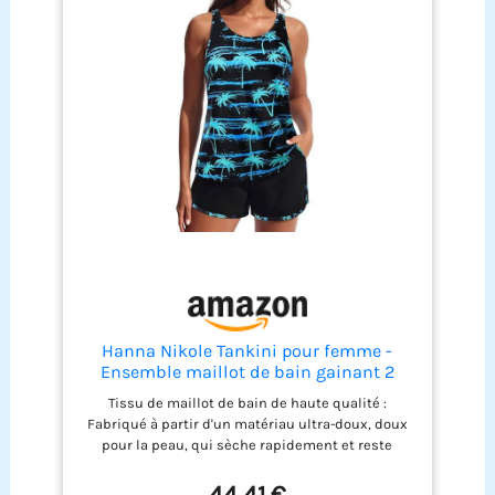
Hanna Nikole Tankini pour femme -
Ensemble maillot de bain gainant 2
pièces push-up - Soutien-gorge intégré -
Tissu de maillot de bain de haute qualité :
Maillot de bain et culotte intégrée -
Fabriqué à partir d'un matériau ultra-doux, doux
Short de bain taille haute avec poches -
pour la peau, qui sèche rapidement et reste
Maillot de
indélébile. Le design patchwork sportif apporte
une touche élégante, tandis que l'imprimé floral
44,41 €