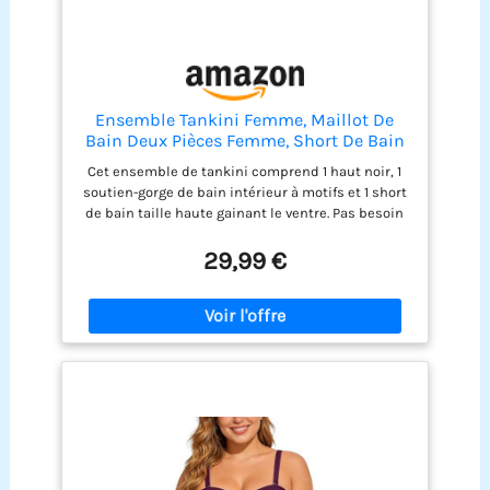
Ensemble Tankini Femme, Maillot De
Bain Deux Pièces Femme, Short De Bain
Taille Haute Gainant Le Ventre, Maillot
Cet ensemble de tankini comprend 1 haut noir, 1
De Bain Dos Nu (FR/ES, Alpha/Lettres,
soutien-gorge de bain intérieur à motifs et 1 short
TTG, Taille Normale, Taille Normale)
de bain taille haute gainant le ventre. Pas besoin
de chercher des pièces séparées : vous obtenez
un look de plage complet et coordonné en un seul
29,99 €
achat. Le dos du top tankini adopte un design
croisé élégant, avec des bretelles réglables pour
ajuster la taille selon votre morphologie. Il offre un
soutien confortable et sûr, sans glissement
pendant la baignade ou les activités aquatiques.
Le short de bain taille haute couvre doucement le
ventre et les hanches, avec un effet gainant subtil
qui affine la silhouette. Il sublime toutes les
morphologies et offre un confort maximal toute la
journée. Fabriqué dans un mélange de polyester
et d'élasthanne de haute qualité, ce maillot est