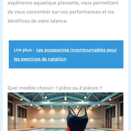
utiliser des crochets pour sous-vêtements sur
expérience aquatique plaisante, vous permettant
des soutiens-gorge, maillots de bain, porte-
de vous concentrer sur vos performances et les
jarretelles, collants, etc. Vous pouvez ajuster
indépendamment la longueur des bretelles et
bénéfices de votre séance.
elles peuvent également être utilisées pour des
travaux de bricolage. Taille du produit : cette
fermeture à crochet coulissante réglable est
disponible en 3 formes, chaque forme a des
tailles grandes et petites, le diamètre intérieur de
Lire plus :
Les accessoires incontournables pour
la grande taille est de 12 mm et le diamètre
intérieur de la petite taille est de 8 mm.
les exercices de natation
Quel modèle choisir : 1 pièce ou 2 pièces ?