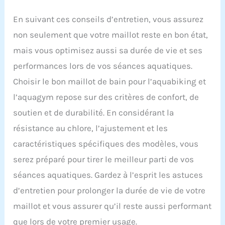
design plissé rétro sur le corps principal,
permettant de dissimuler efficacement le ventre
En suivant ces conseils d’entretien, vous assurez
et de mettre en valeur une silhouette fine. Il
renforce le charme et la confiance, dégage une
non seulement que votre maillot reste en bon état,
élégance raffinée, et vous rend plus belle et
mais vous optimisez aussi sa durée de vie et ses
sensuelle. Conception Unique：Ce maillot de bain
femme 1 pieces adopte un décolleté col carré et
performances lors de vos séances aquatiques.
de larges bretelles élastiques, alliant style et
élégance. Il enveloppe parfaitement le corps sans
Choisir le bon maillot de bain pour l’aquabiking et
risque de dévoilement, offrant un confort
l’aquagym repose sur des critères de confort, de
personnalisé. Les coussinets de soutien-gorge
sont amovibles.des cordons ajustables sont
soutien et de durabilité. En considérant la
conçus des deux côtés de la taille pour des
ajustements personnalisés. Large application：
résistance au chlore, l’ajustement et les
Ce maillot de bain sexy est un choix idéal pour les
caractéristiques spécifiques des modèles, vous
vacances à la plage et les fêtes au bord de la
piscine. Qu'il s'agisse de sport quotidien,
serez préparé pour tirer le meilleur parti de vos
d'entraînement de natation, de promenade en
bord de mer, de croisière, d'activités nautiques ou
séances aquatiques. Gardez à l’esprit les astuces
de fêtes familiales autour de la piscine, il s'adapte
d’entretien pour prolonger la durée de vie de votre
parfaitement à toutes les occasions, vous
accompagnant pour révéler votre charme en toute
maillot et vous assurer qu’il reste aussi performant
liberté. Instructions D’entretien：Nous nous
que lors de votre premier usage.
engageons à vous offrir des produits de haute