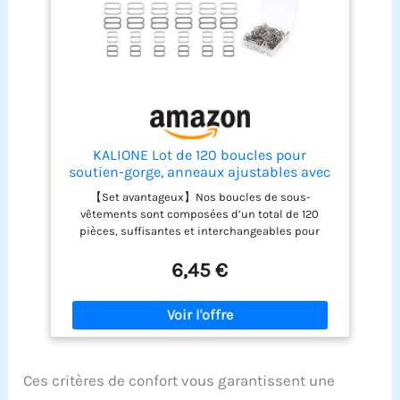
style personnel. Parfait Pour Différentes
Occasions: Que vous passiez une journée de
détente à la plage ou participiez à des sports
nautiques, ce haut de bikini pour femme offre une
coupe confortable et garantit un look élégant.
KALIONE Lot de 120 boucles pour
soutien-gorge, anneaux ajustables avec
fermoir à glissière, clips métalliques
【Set avantageux】Nos boucles de sous-
pour bretelles de soutien-gorge pour
vêtements sont composées d’un total de 120
maillots de bain, soutien-gorge, robes à
pièces, suffisantes et interchangeables pour
bretelles
répondre à vos besoins quotidiens. 【Matériau
métallique】Nos clips de bretelles de soutien-
6,45 €
gorge en métal sont fabriqués en alliage de zinc,
de qualité durable, ne se cassent pas facilement
et peuvent être utilisés pendant longtemps.
【Facile à utiliser】Cette boucle de soutien-gorge
est légère et facile à porter. Fixez simplement le
crochet sur la bretelle des sous-vêtements pour
Ces critères de confort vous garantissent une
l'utiliser. 【Large application】Vous pouvez