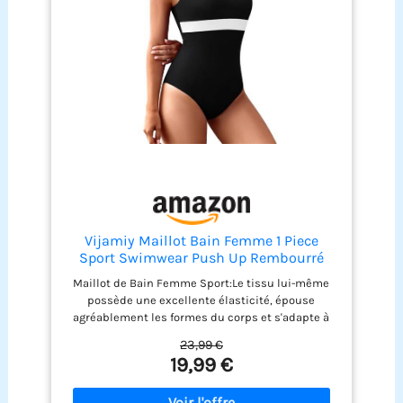
Vijamiy Maillot Bain Femme 1 Piece
Sport Swimwear Push Up Rembourré
Maillot De Bain Dos Nu Résistant au
Maillot de Bain Femme Sport:Le tissu lui-même
Chlore et Grand Teint Piscine de
possède une excellente élasticité, épouse
Plage(Noir et Blanc,XL)
agréablement les formes du corps et s'adapte à
toutes les morphologies. Il offre un maintien
23,99 €
suffisant pendant la natation sans restreindre la
19,99 €
liberté de mouvement, garantissant ainsi une
grande liberté de mouvement et une amélioration
des performances sportives. Résistance au chlore