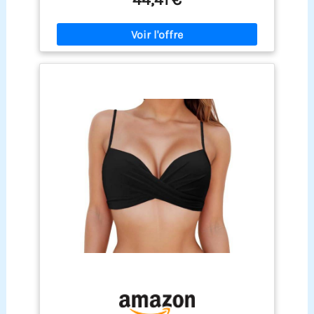
saisissant vous fera briller au bord de la piscine.
Top de maillot de bain push-up et gainant avec
soutien-gorge intégré : Le soutien-gorge intégré
innovant offre un maintien fiable pour un confort
et une sensation de sécurité. Les détails
contrastés sur les manches offrent un look
sportif. La coupe ample flatte différents types de
silhouettes, souligne doucement les courbes et
sculpte discrètement le milieu du corps. Shorts
de bain taille haute avec fond intégré et poches :
Ces shorts sont ajustés tout en offrant une liberté
de mouvement optimale. Ils sont très élastiques
et disposent d'un slip triangle intégré pour un
maintien sûr. La taille haute sculpte votre
silhouette, offre un maintien supplémentaire et
assure un look sûr et flatteur, avec des poches
pratiques. Ajustement personnalisé : Grâce aux
bretelles réglables et aux coussinets de soutien-
gorge amovibles, vous pouvez ajuster la taille
individuellement. S'adapte à la plupart des types
de silhouettes et se combine parfaitement avec
des lunettes de soleil, un chapeau à large bord ou
vos accessoires de plage préférés pour une tenue