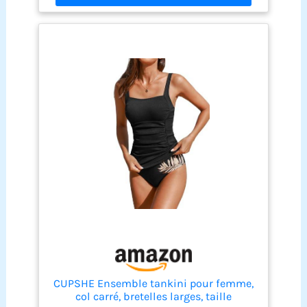
lavages, pour une durabilité COUPE ADAPTÉE AUX
GRANDES TAILLES: La taille haute élastiquée et le
soutien-gorge à armatures amovibles offrent un
ajustement sûr et flatteur pour les silhouettes de
L à XXXL, avec un maintien DESIGN PRATIQUE POUR
LA BAIGNADE: Les bretelles réglables et le système
de fermeture à crochets permettent un enfilage
facile, tandis que la doublure intérieure offre une
couverture complète pour une STYLE VERSATILE
POUR L'ÉTÉ: Parfait pour la baignade, les sports
nautiques ou les journées farniente, ce tankini se
marie facilement avec un paréo ou un short de
plage, pour un look tendance et
CUPSHE Ensemble tankini pour femme,
col carré, bretelles larges, taille