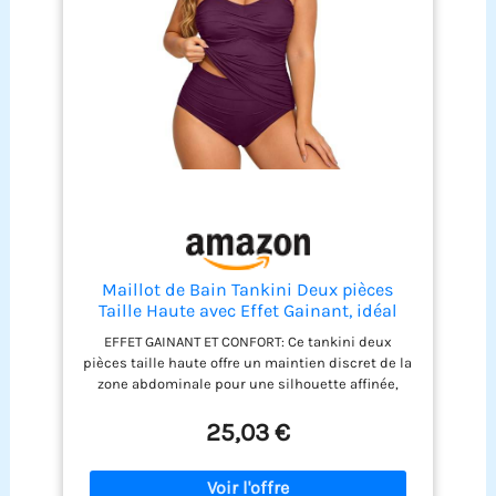
doux, extensible et résistant au sel et au chlore. Il
sèche rapidement et reste agréable à porter
même par temps chaud. Disponible en 4 tailles
(M, L, XL, XXL) pour s'adapter à toutes les
silhouettes. Consultez simplement notre guide
des tailles pour choisir celle qui vous convient le
mieux.
Maillot de Bain Tankini Deux pièces
Taille Haute avec Effet Gainant, idéal
pour la Plage et la Piscine en été, Tissu
EFFET GAINANT ET CONFORT: Ce tankini deux
résistant au Chlore et séchage Rapide,
pièces taille haute offre un maintien discret de la
Parfait pour Les morphologies
zone abdominale pour une silhouette affinée,
généreuses
sans compression excessive, idéal pour les
journées actives TISSU TECHNIQUE RÉSISTANT:
25,03 €
Conçu en tissu doux extensible avec protection
anti-chlore et séchage ultra-rapide, il conserve sa
forme et sa couleur même après de nombreux