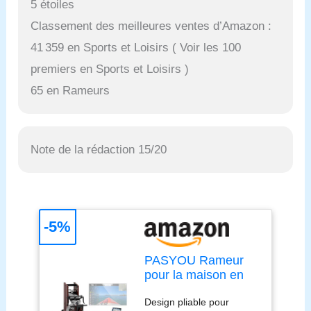
5 étoiles
Classement des meilleures ventes d’Amazon :
41 359 en Sports et Loisirs ( Voir les 100
premiers en Sports et Loisirs )
65 en Rameurs
Note de la rédaction 15/20
-5%
PASYOU Rameur
pour la maison en
chêne, rameur d'eau
Design pliable pour
pliable avec écran