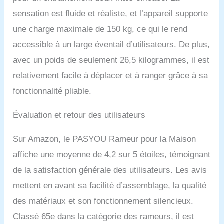
an et un service après-
sensation est fluide et réaliste, et l’appareil supporte
vente professionnel à vie.
Nous vous répondrons
une charge maximale de 150 kg, ce qui le rend
dans les 24 heures en
accessible à un large éventail d’utilisateurs. De plus,
cas de questions ou de
problèmes et visons à
avec un poids de seulement 26,5 kilogrammes, il est
satisfaire 100% des
relativement facile à déplacer et à ranger grâce à sa
clients. N'hésitez pas à
fonctionnalité pliable.
nous contacter en cas de
questions ou de
problèmes
Évaluation et retour des utilisateurs
Sur Amazon, le PASYOU Rameur pour la Maison
affiche une moyenne de 4,2 sur 5 étoiles, témoignant
de la satisfaction générale des utilisateurs. Les avis
mettent en avant sa facilité d’assemblage, la qualité
des matériaux et son fonctionnement silencieux.
Classé 65e dans la catégorie des rameurs, il est