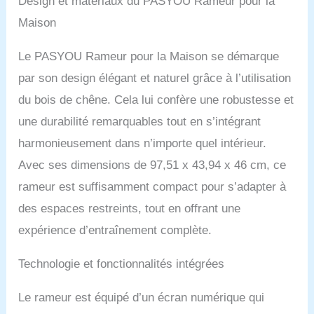
Design et matériaux du PASYOU Rameur pour la
sans prendre beaucoup
de place lorsque vous ne
Maison
l'utilisez pas. Taille pliée :
47,4 x 44,5 x 92,6 cm /
Le PASYOU Rameur pour la Maison se démarque
18,7 x 17,5 x 36,5 pouces
par son design élégant et naturel grâce à l’utilisation
Capacité de poids de 350
livres pour tous les
du bois de chêne. Cela lui confère une robustesse et
niveaux de fitness : ce
une durabilité remarquables tout en s’intégrant
rameur d'eau à usage
domestique peut
harmonieusement dans n’importe quel intérieur.
supporter jusqu'à 350
Avec ses dimensions de 97,51 x 43,94 x 46 cm, ce
livres/158 kg, ce qui le
rend adapté aux
rameur est suffisamment compact pour s’adapter à
utilisateurs de tous
des espaces restreints, tout en offrant une
niveaux de fitness. Le
rameur est fabriqué en
expérience d’entraînement complète.
bois massif de chêne de
qualité supérieure certifié
Technologie et fonctionnalités intégrées
FSC et présente une
excellente durabilité
Le rameur est équipé d’un écran numérique qui
Réservoir d'eau de 14
litres : le rameur