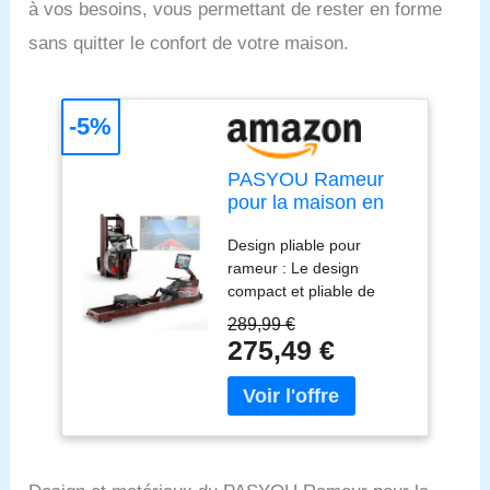
à vos besoins, vous permettant de rester en forme
sans quitter le confort de votre maison.
-5%
PASYOU Rameur
pour la maison en
chêne, rameur d'eau
Design pliable pour
pliable avec écran
rameur : Le design
Bluetooth et 30 jours
compact et pliable de
d'abonnement
notre rameur PW60 est
Kinomap gratuit,
289,99 €
idéal pour une utilisation
rameur avec support
275,49 €
à domicile, se range
de tablette réglable,
facilement et peut être
charge maximale
placé sans effort dans
150 kg PW60
n’importe quelle pièce.
Profitez d'un
entraînement confortable