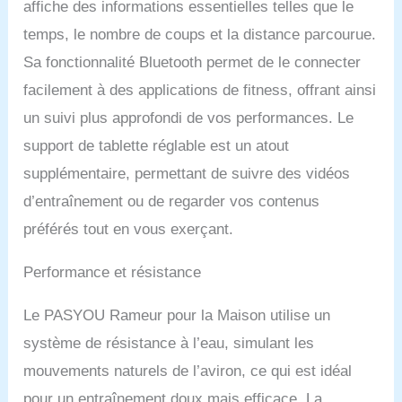
affiche des informations essentielles telles que le
d'intérieur dispose d'un
temps, le nombre de coups et la distance parcourue.
réservoir d'eau de 14
litres qui assure une
Sa fonctionnalité Bluetooth permet de le connecter
résistance uniforme pour
facilement à des applications de fitness, offrant ainsi
un entraînement exigeant
et efficace. Équipé de
un suivi plus approfondi de vos performances. Le
pales de rotor agrandies
support de tablette réglable est un atout
et de 6 marques de ligne
d'eau, afin que vous
supplémentaire, permettant de suivre des vidéos
puissiez augmenter ou
d’entraînement ou de regarder vos contenus
diminuer confortablement
la résistance Moniteur
préférés tout en vous exerçant.
Bluetooth pour un suivi
précis : Suivez votre
Performance et résistance
progression fitness avec
le moniteur Bluetooth,
Le PASYOU Rameur pour la Maison utilise un
compatible avec
KINOMAP et d'autres
système de résistance à l’eau, simulant les
applications de fitness Ne
mouvements naturels de l’aviron, ce qui est idéal
vous inquiétez pas : nous
offrons une garantie de 1
pour un entraînement doux mais efficace. La