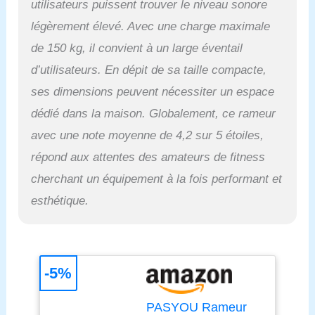
utilisateurs puissent trouver le niveau sonore
la résistance Moniteur
Bluetooth pour un suivi
légèrement élevé. Avec une charge maximale
précis : Suivez votre
de 150 kg, il convient à un large éventail
progression fitness avec
d’utilisateurs. En dépit de sa taille compacte,
le moniteur Bluetooth,
compatible avec
ses dimensions peuvent nécessiter un espace
KINOMAP et d'autres
dédié dans la maison. Globalement, ce rameur
applications de fitness Ne
vous inquiétez pas : nous
avec une note moyenne de 4,2 sur 5 étoiles,
offrons une garantie de 1
répond aux attentes des amateurs de fitness
an et un service après-
vente professionnel à vie.
cherchant un équipement à la fois performant et
Nous vous répondrons
esthétique.
dans les 24 heures en
cas de questions ou de
problèmes et visons à
satisfaire 100% des
clients. N'hésitez pas à
-5%
nous contacter en cas de
questions ou de
PASYOU Rameur
problèmes