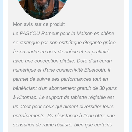
livres/158 kg, ce qui le
rend adapté aux
utilisateurs de tous
niveaux de fitness. Le
Mon avis sur ce produit
rameur est fabriqué en
bois massif de chêne de
Le PASYOU Rameur pour la Maison en chêne
qualité supérieure certifié
se distingue par son esthétique élégante grâce
FSC et présente une
excellente durabilité
à son cadre en bois de chêne et sa praticité
Réservoir d'eau de 14
avec une conception pliable. Doté d’un écran
litres : le rameur
d'intérieur dispose d'un
numérique et d’une connectivité Bluetooth, il
réservoir d'eau de 14
permet de suivre ses performances tout en
litres qui assure une
résistance uniforme pour
bénéficiant d’un abonnement gratuit de 30 jours
un entraînement exigeant
à Kinomap. Le support de tablette réglable est
et efficace. Équipé de
pales de rotor agrandies
un atout pour ceux qui aiment diversifier leurs
et de 6 marques de ligne
entraînements. Sa résistance à l’eau offre une
d'eau, afin que vous
puissiez augmenter ou
sensation de rame réaliste, bien que certains
diminuer confortablement