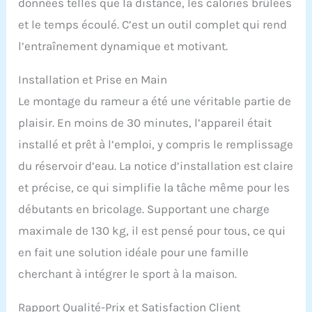
données telles que la distance, les calories brûlées
robuste et stable. Sa
structure rigide en acier
et le temps écoulé. C’est un outil complet qui rend
avec poutre en
l’entraînement dynamique et motivant.
aluminium apporte une
parfaite fluidité du siège
Installation et Prise en Main
(siège monté sur
roulement à bille ). Le
Le montage du rameur a été une véritable partie de
rameur est garanti cinq
plaisir. En moins de 30 minutes, l’appareil était
ans sur le châssis et
deux ans sur les pièces
installé et prêt à l’emploi, y compris le remplissage
d'usures. RAMEUR
du réservoir d’eau. La notice d’installation est claire
PLIABLE : Astucieux, le
rameur se replie afin de
et précise, ce qui simplifie la tâche même pour les
se glisser dans un
débutants en bricolage. Supportant une charge
placard jusqu’à votre
prochaine séance ! Son
maximale de 130 kg, il est pensé pour tous, ce qui
déplacement est facilité
en fait une solution idéale pour une famille
par les roulettes.
Dimension 198*58*50cm
cherchant à intégrer le sport à la maison.
Rapport Qualité-Prix et Satisfaction Client