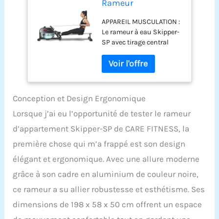
Rameur
d'Appartement
APPAREIL MUSCULATION :
Skipper-SP -
Le rameur à eau Skipper-
Résistance à Eau -
SP avec tirage central
Écran LCD 6
garantit une répartition
Fonctions - Tirage
équilibrée de la tension
Central - Rameur
sur vos muscles de bras
Pliable
ainsi que l’ensemble de
Ergonomique,
votre corps. La résistance
Robuste et
Conception et Design Ergonomique
par eau garantit une
Confortable
Lorsque j’ai eu l’opportunité de tester le rameur
grande fluidité du
mouvement. Ce rameur
d’appartement Skipper-SP de CARE FITNESS, la
vous permet de travailler
première chose qui m’a frappé est son design
votre cardio, tout en
renforçant tous les
élégant et ergonomique. Avec une allure moderne
muscles de votre corps. Il
grâce à son cadre en aluminium de couleur noire,
est idéal pour un usage
intensif, jusqu'à 15h par
ce rameur a su allier robustesse et esthétisme. Ses
semaine. RAMEUR A EAU :
dimensions de 198 x 58 x 50 cm offrent un espace
La résistance par eau, et
le palonnier équipé d'une