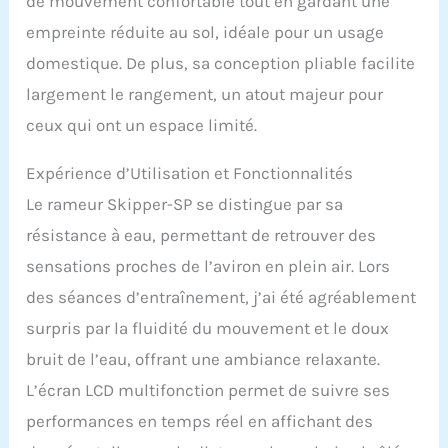
de mouvement confortable tout en gardant une
courroie confèrent au
empreinte réduite au sol, idéale pour un usage
rameur une fluidité de
mouvement
domestique. De plus, sa conception pliable facilite
incomparable. HOME
largement le rangement, un atout majeur pour
TRAINER CONNECTE : Vos
performances s’affichent
ceux qui ont un espace limité.
grâce à l'écran LCD à
lecture simultanée :
Expérience d’Utilisation et Fonctionnalités
temps d'entraînement,
Le rameur Skipper-SP se distingue par sa
SPM, distance, compteur
de coups de rame par
résistance à eau, permettant de retrouver des
minute et estimation des
sensations proches de l’aviron en plein air. Lors
calories brûlées.
CONFORT ET LONGÉVITÉ
des séances d’entraînement, j’ai été agréablement
OPTIMALES : Le rameur à
surpris par la fluidité du mouvement et le doux
eau Skipper-SP EST
conforme à la norme ISO
bruit de l’eau, offrant une ambiance relaxante.
20957. Il est idéal en
L’écran LCD multifonction permet de suivre ses
termes de confort et de
d'ergonomie, tout en
performances en temps réel en affichant des
étant un appareil très