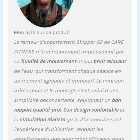
La résistance par eau, et
le palonnier équipé d'une
courroie confèrent au
rameur une fluidité de
mouvement
Mon avis sur ce produit
incomparable. HOME
Le rameur d’appartement Skipper-SP de CARE
TRAINER CONNECTE : Vos
performances s’affichent
FITNESS m’a véritablement impressionné par
grâce à l'écran LCD à
sa
fluidité de mouvement
et son
bruit relaxant
lecture simultanée :
temps d'entraînement,
de l’eau, qui transforment chaque séance en
SPM, distance, compteur
un moment agréable et immersif. La livraison
de coups de rame par
minute et estimation des
a été rapide et le montage s’est avéré d’une
calories brûlées.
simplicité déconcertante, soulignant un
bon
CONFORT ET LONGÉVITÉ
OPTIMALES : Le rameur à
rapport qualité-prix
. Son
design confortable
et
eau Skipper-SP EST
la
simulation réaliste
qu’il offre enrichissent
conforme à la norme ISO
20957. Il est idéal en
l’expérience d’utilisation, rendant les
termes de confort et de
entraînements non seulement efficaces mais