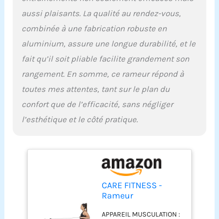
d'ergonomie, tout en
étant un appareil très
aussi plaisants. La qualité au rendez-vous,
robuste et stable. Sa
combinée à une fabrication robuste en
structure rigide en acier
avec poutre en
aluminium, assure une longue durabilité, et le
aluminium apporte une
fait qu’il soit pliable facilite grandement son
parfaite fluidité du siège
(siège monté sur
rangement. En somme, ce rameur répond à
roulement à bille ). Le
toutes mes attentes, tant sur le plan du
rameur est garanti cinq
ans sur le châssis et
confort que de l’efficacité, sans négliger
deux ans sur les pièces
l’esthétique et le côté pratique.
d'usures. RAMEUR
PLIABLE : Astucieux, le
rameur se replie afin de
se glisser dans un
placard jusqu’à votre
prochaine séance ! Son
CARE FITNESS -
déplacement est facilité
Rameur
par les roulettes.
d'Appartement
Dimension 198*58*50cm
APPAREIL MUSCULATION :
Skipper-SP -