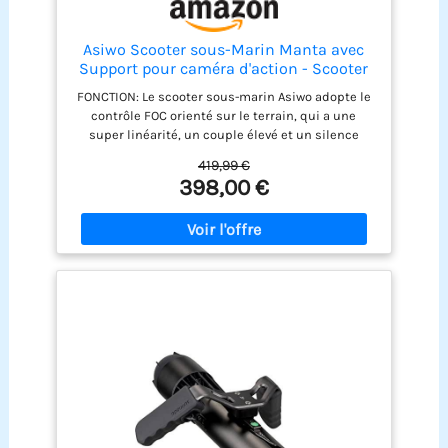
Asiwo Scooter sous-Marin Manta avec
Support pour caméra d'action - Scooter
Marin à Deux Moteurs étanche pour la
FONCTION: Le scooter sous-marin Asiwo adopte le
plongée, la Natation, la plongée avec
contrôle FOC orienté sur le terrain, qui a une
Tuba
super linéarité, un couple élevé et un silence
extrêmement élevé. Le système d'accélération
419,99 €
progressive à vitesse variable à 3 vitesses modifie
398,00 €
précisément la vitesse de déplacement, atteint
une vitesse de 5,7 km / h. DOUBLE MOTEUR: Le
moteur double de 600 W libère 19,84 lb de
poussée pour explorer le monde sous-marin de
30 mètres. Alimenté par une batterie lithium-ion
rechargeable, il est écologique et sûr. et chargez
2-3 heures de travail pendant 35 minutes dans
des conditions normales d'utilisation.
CONCEPTION: Nous adoptons une conception auto-
flottante pour empêcher le scooter de couler, et
avons également conçu un verrou de sécurité
pour enfants pour éviter une mauvaise
utilisation.Le poids total de 3,5 kg le rend facile à
transporter pendant les déplacements sans