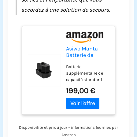
accordez à une solution de secours.
Asiwo Manta
Batterie de
Scooter sous-
Batterie
Marin de
supplémentaire de
capacité
capacité standard
Standard
compatible avec
199,00 €
scooter sous-marin.
Conçue pour une
alimentation stable
et une utilisation
prolongée. Temps
d'utilisation : mode
Disponibilité et prix à jour – informations fournies par
haute vitesse : 12
Amazon