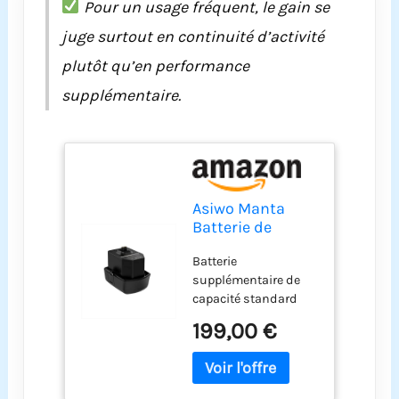
Pour un usage fréquent, le gain se
juge surtout en continuité d’activité
plutôt qu’en performance
supplémentaire.
Asiwo Manta
Batterie de
Scooter sous-
Batterie
Marin de
supplémentaire de
capacité
capacité standard
Standard
compatible avec
199,00 €
scooter sous-marin.
Conçue pour une
alimentation stable
et une utilisation