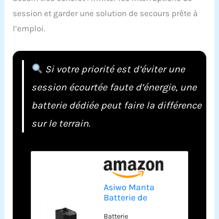
session et garder une solution de secours prête à
l’emploi.
Si votre priorité est d’éviter une
session écourtée faute d’énergie, une
batterie dédiée peut faire la différence
sur le terrain.
Asiwo Manta
Batterie de
Scooter sous-
Batterie
Marin de capacité