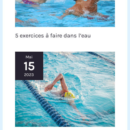
fournissant au plongeur le reste Guide batterie.
COMPATIBLE: Une interface universelle
spécialement conçue peut être installée avec une
caméra d'action et peut être connectée à
n'importe quelle caméra étanche, vous
permettant d'enregistrer tout sous l'eau sous
5 exercices à faire dans l’eau
l'angle de vue le plus direct lorsque vous nagez.
Mai
15
2023