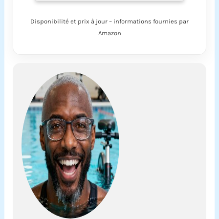
prolongée. Temps
d'utilisation : mode
Disponibilité et prix à jour – informations fournies par
haute vitesse : 12
Amazon
minutes, mode
vitesse moyenne : 18
minutes et mode
basse vitesse : 30
minutes. (Le scénario
d'utilisation aura un
léger impact sur le
temps d'utilisation)