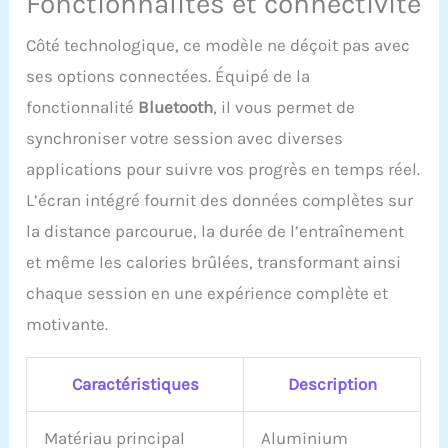
Fonctionnalités et connectivité
rameur Merach sollicite
90 % des muscles de
Côté technologique, ce modèle ne déçoit pas avec
votre corps. C'est comme
un jogging de 20
ses options connectées. Équipé de la
minutes. Il brûle
fonctionnalité
Bluetooth
, il vous permet de
efficacement des calories
synchroniser votre session avec diverses
et vous aide à perdre du
poids rapidement tout en
applications pour suivre vos progrès en temps réel.
sollicitant vos bras, vos
L’écran intégré fournit des données complètes sur
jambes, votre ventre,
votre dos et vos fessiers.
la distance parcourue, la durée de l’entraînement
et même les calories brûlées, transformant ainsi
chaque session en une expérience complète et
motivante.
Caractéristiques
Description
Matériau principal
Aluminium