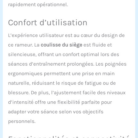
rapidement opérationnel.
accrues. Avec une
capacité de charge allant
jusqu'à 158 kg et une
Confort d’utilisation
longueur de rail de 165
cm, il convient aux
L’expérience utilisateur est au cœur du design de
personnes mesurant
ce rameur. La
coulisse du siège
est fluide et
jusqu'à 1,93 m. Système
magnétique silencieux:
silencieuse, offrant un confort optimal lors des
Doté d'un volant d'inertie
séances d’entraînement prolongées. Les poignées
de 5,5 kg et d'une
résistance allant jusqu'à
ergonomiques permettent une prise en main
32 kg, ce système assure
naturelle, réduisant le risque de fatigue ou de
une force magnétique
puissante et un aviron
blessure. De plus, l’ajustement facile des niveaux
quasi silencieux.
d’intensité offre une flexibilité parfaite pour
Entraînez-vous chez
vous à tout moment
adapter votre séance selon vos objectifs
sans déranger votre
personnels.
famille ou vos voisins.
Brûle-graisses efficace
pour tout le corps: Le