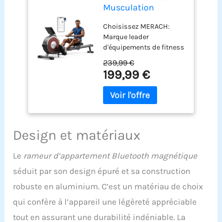
Musculation
D'appartement, 16
Choisissez MERACH:
Niveaux de
Marque leader
Résistance, Rameur
d'équipements de fitness
Magnétique
à domicile, MERACH
Silencieux avec APP
239,99 €
dessert plus de 10 000
Exclusive, Rails
199,99 €
000 de familles dans le
Doubles Améliorés
monde et s'engage à
pour Plus de
offrir une expérience
Stabilité,
d'exercice fiable. Tous
Assemblage
nos produits sont
Facile(Gris)
soumis à des tests
Design et matériaux
rigoureux et nous
sommes convaincus que
Le
rameur d’appartement Bluetooth magnétique
MERACH deviendra votre
séduit par son design épuré et sa construction
partenaire fitness de
confiance, vous aidant à
robuste en aluminium. C’est un matériau de choix
adopter un mode de vie
qui confère à l’appareil une légèreté appréciable
plus sain. APP MERACH
exclusive pour un
tout en assurant une durabilité indéniable. La