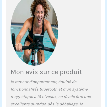
sommes convaincus que
MERACH deviendra votre
partenaire fitness de
confiance, vous aidant à
adopter un mode de vie
plus sain. APP MERACH
exclusive pour un
entraînement intelligent:
Connectez-vous à
l'application MERACH via
Bluetooth pour suivre en
temps réel vos données
d'aviron, votre
progression et les
Mon avis sur ce produit
calories brûlées, et créer
des programmes
le rameur d’appartement, équipé de
d'entraînement
fonctionnalités Bluetooth et d’un système
personnalisés.
L'application propose
magnétique à 16 niveaux, se révèle être une
plus de 1 000 parcours et
excellente surprise. dès le déballage, le
jeux, pour un