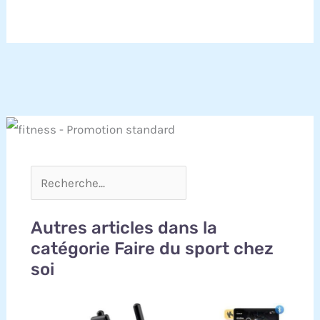
verticale, il n'occupe que 0,3 m², représentant la
solution idéale pour les appartements, bureaux
ou tout logement avec un espace limité
【𝐏𝐨𝐮𝐫𝐪𝐮𝐨𝐢 𝐜𝐡𝐨𝐢𝐬𝐢𝐫 𝐃𝐌𝐀𝐒𝐔𝐍 ?】DMASUN est une
marque professionnelle de fitness dont les
produits sont commercialisés avec succès en
Espagne, en Italie, au Royaume-Uni, en Allemagne
et dans de nombreux autres pays, gagnant la
confiance de plus de 5 millions de familles dans
le monde entier. Tous nos équipements
d'entraînement subissent des tests rigoureux
garantissant leur durabilité et une qualité fiable,
soutenus par une garantie de 5 ans protégeant
votre investissement. Choisissez DMASUN et
commencez une vie plus saine et plus forte
Autres articles dans la
catégorie Faire du sport chez
soi