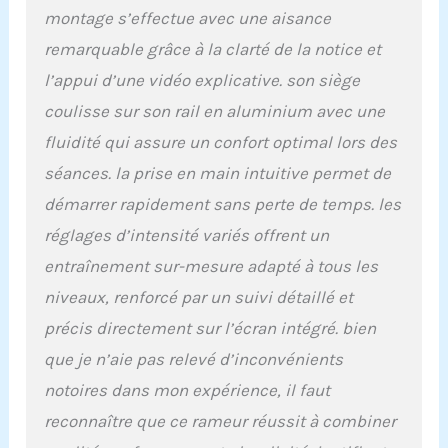
entraînement plus
montage s’effectue avec une aisance
ludique. Stabilité
remarquable grâce à la clarté de la notice et
améliorée du double rail:
Comparé aux systèmes
l’appui d’une vidéo explicative. son siège
traditionnels à rail
coulisse sur son rail en aluminium avec une
unique, le double rail
amélioré offre une
fluidité qui assure un confort optimal lors des
durabilité et une stabilité
séances. la prise en main intuitive permet de
accrues. Avec une
capacité de charge allant
démarrer rapidement sans perte de temps. les
jusqu'à 158 kg et une
réglages d’intensité variés offrent un
longueur de rail de 165
cm, il convient aux
entraînement sur-mesure adapté à tous les
personnes mesurant
niveaux, renforcé par un suivi détaillé et
jusqu'à 1,93 m. Système
magnétique silencieux:
précis directement sur l’écran intégré. bien
Doté d'un volant d'inertie
que je n’aie pas relevé d’inconvénients
de 5,5 kg et d'une
résistance allant jusqu'à
notoires dans mon expérience, il faut
32 kg, ce système assure
reconnaître que ce rameur réussit à combiner
une force magnétique