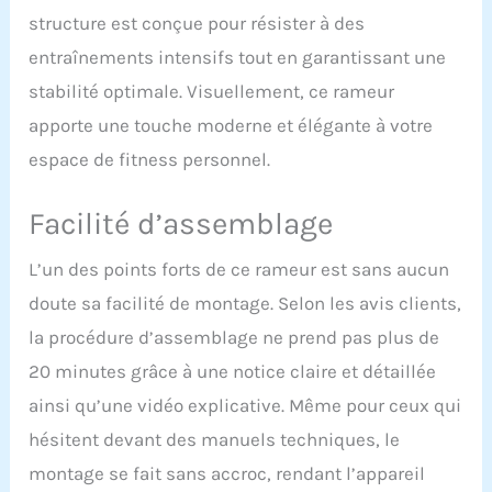
entraînement intelligent:
structure est conçue pour résister à des
Connectez-vous à
l'application MERACH via
entraînements intensifs tout en garantissant une
Bluetooth pour suivre en
stabilité optimale. Visuellement, ce rameur
temps réel vos données
d'aviron, votre
apporte une touche moderne et élégante à votre
progression et les
espace de fitness personnel.
calories brûlées, et créer
des programmes
d'entraînement
Facilité d’assemblage
personnalisés.
L'application propose
L’un des points forts de ce rameur est sans aucun
plus de 1 000 parcours et
doute sa facilité de montage. Selon les avis clients,
jeux, pour un
entraînement plus
la procédure d’assemblage ne prend pas plus de
ludique. Stabilité
20 minutes grâce à une notice claire et détaillée
améliorée du double rail:
Comparé aux systèmes
ainsi qu’une vidéo explicative. Même pour ceux qui
traditionnels à rail
hésitent devant des manuels techniques, le
unique, le double rail
amélioré offre une
montage se fait sans accroc, rendant l’appareil
durabilité et une stabilité