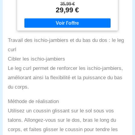
mouvements d'un côté à l'autre grâce à ses
35,99 €
roulettes en nylon qui assurent un déplacement
29,99 €
sans à-coups [Confort dans la vie quotidienne]
Rembourré de mousse épaisse et revêtu de PU de
première qualité, ce tabouret rotatif est confortable
et facile à nettoyer. La hauteur peut être réglée
entre 46 et 58 cm pour répondre à différents
Travail des ischio-jambiers et du bas du dos : le leg
besoins, comme le travail ou le divertissement
[Utilisation sécuritaire] Grâce au vérin à gaz de
curl
qualité, au piètement chromé et à la large socle (Ø
53 cm), ce tabouret supporte jusqu’à 100 kg. Il ne
Cibler les ischio-jambiers
oscille pas à chaque mouvement [L'assemblage est
Le leg curl permet de renforcer les ischio-jambiers,
un jeu d'enfant] Le montage ne nécessite que 4
petites étapes. Vous serez prêt à l’utiliser
améliorant ainsi la flexibilité et la puissance du bas
immédiatement ! [Ce que vous obtenez] Un
tabouret rotatif à roulettes, bien rembourré, réglable
du corps.
en hauteur et polyvalent. Les instructions sont
livrées avec pour vous aider à monter en quelques
Méthode de réalisation
étapes
Utilisez un coussin glissant sur le sol sous vos
talons. Allongez-vous sur le dos, bras le long du
corps, et faites glisser le coussin pour tendre les