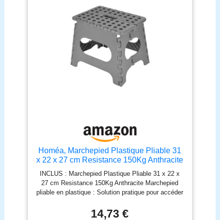
déplacement fluide à vide – idéal pour rayonnages,
bibliothèques, entrepôts ✔ SÉCURITÉ CERTIFIÉE
: Conforme TÜV/GS – qualité et sécurité testées.
Anneau en caoutchouc périphérique pour protéger
murs et meubles contre les chocs. Garantie 3 ans
Homéa, Marchepied Plastique Pliable 31
x 22 x 27 cm Resistance 150Kg Anthracite
INCLUS : Marchepied Plastique Pliable 31 x 22 x
27 cm Resistance 150Kg Anthracite Marchepied
pliable en plastique : Solution pratique pour accéder
facilement aux endroits élevés et se plie pour un
rangement compact Robuste et sécurisé : Fabriqué
14,73 €