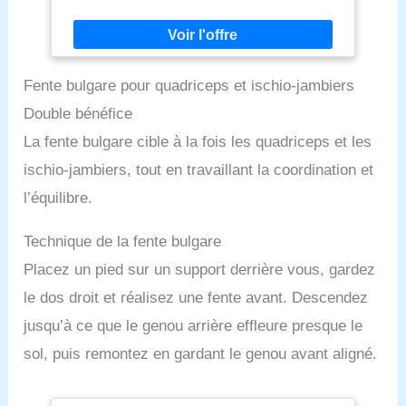
en plastique durable, capable de supporter le poids
d'un adulte en toute sécurité Polyvalent : Idéal pour
une utilisation dans la cuisine, la salle de bain, le
garage ou toute autre pièce nécessitant un accès
en hauteur Facile à ranger : Se plie à plat pour un
Fente bulgare pour quadriceps et ischio-jambiers
rangement peu encombrant sous un meuble ou
dans un placard lorsque non utilisé
Double bénéfice
La fente bulgare cible à la fois les quadriceps et les
ischio-jambiers, tout en travaillant la coordination et
l’équilibre.
Technique de la fente bulgare
Placez un pied sur un support derrière vous, gardez
le dos droit et réalisez une fente avant. Descendez
jusqu’à ce que le genou arrière effleure presque le
sol, puis remontez en gardant le genou avant aligné.