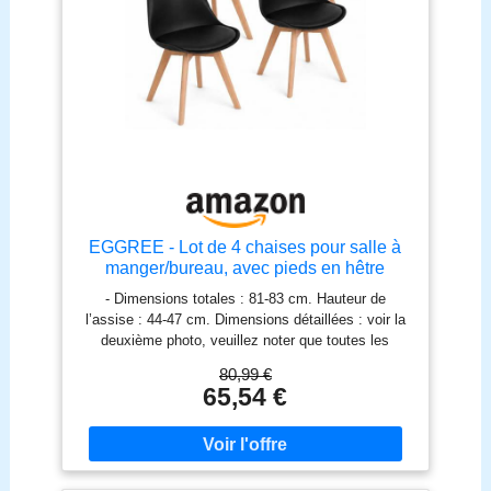
EGGREE - Lot de 4 chaises pour salle à
manger/bureau, avec pieds en hêtre
massif, sans accoudoirs, rembourrées, au
- Dimensions totales : 81-83 cm. Hauteur de
design pour un confort maximum, noir
l’assise : 44-47 cm. Dimensions détaillées : voir la
deuxième photo, veuillez noter que toutes les
mesures sont manuelles et peuvent avoir une
80,99 €
marge d'erreur de 1 à 3 cm - Siège avec une finition
65,54 €
mate, coussin en similicuir, très confortable et facile
à nettoyer - Pieds en bois massif résistant aux
chocs pour une stabilité accrue - Patins en
plastique aux pieds pour offrir de la stabilité sans
faire de rayures et pour protéger la chaise et le sol