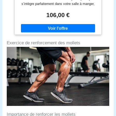
pour Salon, Chambre à Coucher
s’intègre parfaitement dans votre salle à manger,
cuisine, ou même un bureau à domicile. Leur
couleur noire et leur design épuré apportent une
106,00 €
touche de classe à n’importe quel espace, que ce
soit pour une ambiance chaleureuse ou
professionnelle. Dimensions Parfaites Pour Confort
et Praticité : Chaque chaise mesure 84 cm de
hauteur, 47 cm de largeur et 44 cm de profondeur,
Exercice de renforcement des mollets
avec une hauteur d'assise de 46 cm. Ces
dimensions sont idéales pour offrir un confort
maximal tout en étant suffisamment compactes
pour s'adapter à différents types de tables ou
d'espaces. Confort Exceptionnel Pour Longues
Durées : Dotées d’une assise ergonomique en
mousse de haute qualité et d’un dossier légèrement
courbé, ces chaises de salle à manger sont
conçues pour offrir un soutien parfait et un confort
durable. Que ce soit pour un dîner ou de longues
sessions de travail, elles vous garantissent une
expérience agréable. Structure Solide et Résistante
: Fabriquées avec des pieds en métal robustes et
un cadre stable, ces chaises noires sont conçues
pour une utilisation quotidienne. Leur construction
Importance de renforcer les mollets