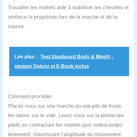
résistante et leur finition soignée assurent leur
durabilité et leur capacité à supporter des usages
Travailler les mollets aide à stabiliser les chevilles et
fréquents sans compromettre la stabilité. Montage
renforce la propulsion lors de la marche et de la
Facile et Entretien Pratique : Le lot de 6 chaises
noires est livré avec tous les outils nécessaires
course.
pour un montage simple et rapide. L'assise en
similicuir est non seulement confortable, mais aussi
facile à entretenir, ce qui en fait le choix idéal pour
des environnements à fort passage comme les
salles à manger ou les bureaux.
Lire plus :
Test Stepboard Body & Mind® :
stepper Deluxe et E-Book inclus
Comment procéder
Placez-vous sur une marche ou une pile de livres,
les talons sur le vide. Levez-vous sur la pointe des
pieds en contractant les mollets puis redescendez
lentement, maximisant l’amplitude du mouvement.