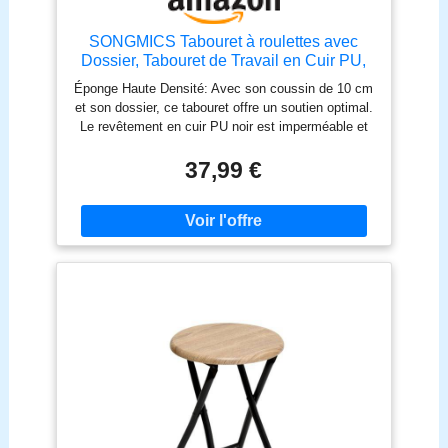
SONGMICS Tabouret à roulettes avec
Dossier, Tabouret de Travail en Cuir PU,
Réglable en Hauteur, Pivotant à 360°, 50 x
Éponge Haute Densité: Avec son coussin de 10 cm
50 x 83,5 cm, Noir, pour Salon de Beauté,
et son dossier, ce tabouret offre un soutien optimal.
Bureau, Collection Activo OSC071B101
Le revêtement en cuir PU noir est imperméable et
se nettoie facilement d'un simple coup de chiffon
Hauteur Assise Réglable: Ajustez facilement le
37,99 €
siège de 45 à 60,5 cm selon vos besoins. Les
roulettes pivotantes à 360° assurent un
déplacement fluide et sans effort autour de votre
espace de travail Tabouret de Travail: Parfait pour
les coiffeurs en salon de beauté, les médecins en
cabinet ou les bricoleurs dans un garage. Il s'intègre
aussi naturellement dans un laboratoire ou une
chambre Base Chromée Robuste: Mesurant 50 x 50
x 83,5 cm, ce siège compact s'adapte aux petits
espaces. La structure avec roulettes silencieuses
supporte jusqu'à 150 kg, garantissant une stabilité
rassurante Assemblage en 20 Minutes: Livré avec
des instructions détaillées, le montage se fait
facilement en 15 à 20 minutes. Profitez rapidement