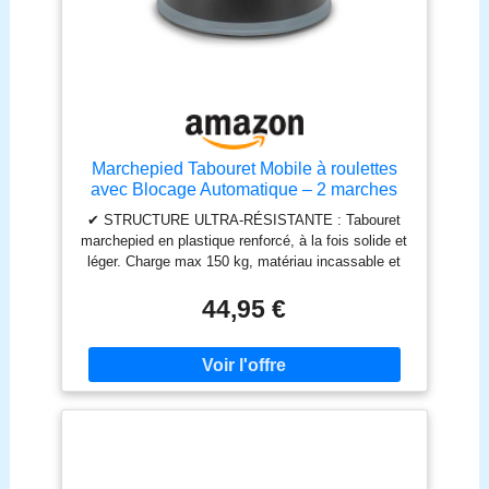
compact à 2 niveaux avec poignée de transport
pour que vous puissiez vous déplacer en hauteur en
toute sécurité
Marchepied Tabouret Mobile à roulettes
avec Blocage Automatique – 2 marches
antidérapantes Hauteur 43 cm, Plastique
✔ STRUCTURE ULTRA-RÉSISTANTE : Tabouret
renforcé incassable, Charge 150 kg, Noir
marchepied en plastique renforcé, à la fois solide et
Certifié TUV - GS
léger. Charge max 150 kg, matériau incassable et
recyclable pour un usage intensif professionnel ou
domestique ✔ UTILISATION SÉCURISÉE : Se
44,95 €
bloque automatiquement dès 5 kg de charge grâce
à ses roulettes sur ressorts et son caoutchouc
antidérapant – stabilité immédiate pour travailler en
hauteur en toute sécurité ✔ ANTIDÉRAPANT :
Plateformes supérieure et intermédiaire striées et
grainées pour une surface antiglisse. Base avec
anneau en caoutchouc antidérapant ✔ MOBILITÉ
INTELLIGENTE : 3 roulettes pivotantes pour un