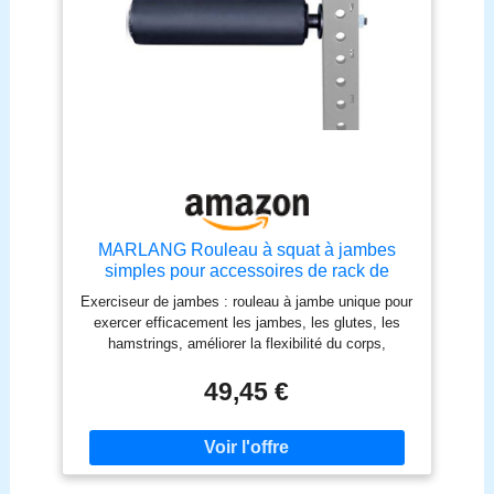
MARLANG Rouleau à squat à jambes
simples pour accessoires de rack de
squat, squat fendue bulgare pour
Exerciseur de jambes : rouleau à jambe unique pour
équipement d'entraînement accessoires
exercer efficacement les jambes, les glutes, les
de gym à domicile
hamstrings, améliorer la flexibilité du corps,
l'équilibre et la coordination. C'est un excellent
cadeau pour tous ceux qui aiment le fitness.
49,45 €
Matériau de qualité supérieure : le rouleau de squat
à jambes uniques est fabriqué en acier de haute
qualité et en éponge PU, finition fine, robuste et
durable, le coussinet en éponge ultra épais pour
jambes est confortable et antidérapant, la housse