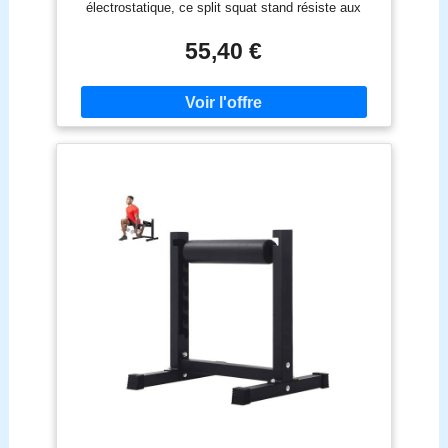
électrostatique, ce split squat stand résiste aux
rembourrage confortable
rayures, chocs et corrosion. Sa structure robuste
supporte jusqu'à 200kg/440,92lbs, garantissant une
55,40 €
durabilité exceptionnelle pour votre entraînement
musculation jambes quotidien en toute sécurité. 【9
Niveaux Réglables Précision】: Équipé de 9
niveaux de réglage hauteur et boulon de verrouillage
rapide, ce support squat unilatéral s'adapte à toutes
les morphologies et postures. Que vous soyez
débutant ou athlète confirmé, trouvez la position
optimale pour maximiser l'efficacité de vos fentes
bulgares et squats profonds. 【Entraînement
Unilatéral Équilibre】: Le rouleau squat réglable
permet un entraînement d'une jambe ciblé,
renforçant l'équilibre et la coordination souvent
négligés dans les mouvements bilatéraux. Idéal
pour améliorer la stabilité en sprint et changements
de direction, ce split squat rack développe des
quadriceps fessiers symétriques et puissants.
【Confort Sécurité Optimisés】: Le rouleau 420mm
recouvert de mousse douce PU réduit la pression
sur les chevilles sans abrasion. Les tapis
antidérapants caoutchouc stabilisent la base en H
sur tous sols, tandis que la structure ouverte facilite