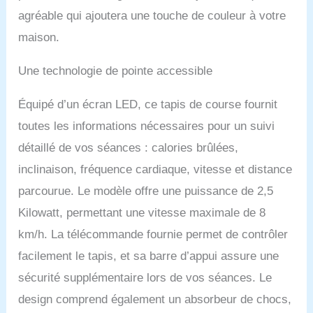
course pliable
agréable qui ajoutera une touche de couleur à votre
Dskeuzeew, vous pouvez
facilement suivre vos
maison.
données d'entraînement.
L'affichage LED du tapis
Une technologie de pointe accessible
de course vous permet
de visualiser votre temps
Équipé d’un écran LED, ce tapis de course fournit
d'entraînement, votre
vitesse, votre distance et
toutes les informations nécessaires pour un suivi
vos calories 【Silencieux
détaillé de vos séances : calories brûlées,
et Amortissant,
Antidérapant】
inclinaison, fréquence cardiaque, vitesse et distance
Dskeuzeew Le tapis de
parcourue. Le modèle offre une puissance de 2,5
course portable est
équipé d'un moteur
Kilowatt, permettant une vitesse maximale de 8
extrêmement silencieux
km/h. La télécommande fournie permet de contrôler
et d'un excellent système
d'absorption des chocs.
facilement le tapis, et sa barre d’appui assure une
Avec une ceinture de
sécurité supplémentaire lors de vos séances. Le
course élargie à 5
couches (40 x 100 CM) et
design comprend également un absorbeur de chocs,
une texture antidérapante