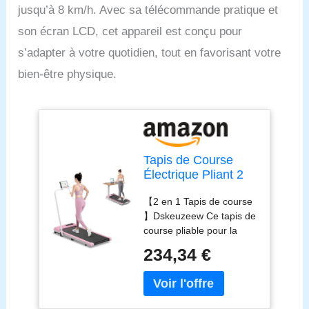
jusqu’à 8 km/h. Avec sa télécommande pratique et
son écran LCD, cet appareil est conçu pour
s’adapter à votre quotidien, tout en favorisant votre
bien-être physique.
Tapis de Course
Électrique Pliant 2
en 1,Walking Pad 1-
【2 en 1 Tapis de course
8 km/h, 2.5HP -
】Dskeuzeew Ce tapis de
Tapis Roulant
course pliable pour la
électrique Extra
maison offre une variété
Large 40cm-
234,34 €
de modes d'exercice. Il
Télécommande et
peut être utilisé comme
Écran LCD-Cadre
tapis de marche avec une
Renforcé 130KG
vitesse de 1 à 5 km/h ou
Max-pour Bureau à