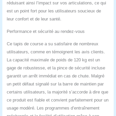
réduisant ainsi l’impact sur vos articulations, ce qui
multicouche, il offre une
sécurité accrue tout en
est un point fort pour les utilisateurs soucieux de
réduisant efficacement le
leur confort et de leur santé.
bruit. 【Pas d'installation
& Facile à déplacer】 Le
Performance et sécurité au rendez-vous
tapis de course pliable ne
nécessite aucune
installation et est prêt à
Ce tapis de course a su satisfaire de nombreux
l'emploi dès le déballage.
utilisateurs, comme en témoignent les avis clients.
Le tapis de course
électrique ne pèse que 24
La capacité maximale de poids de 120 kg est un
kg et est facile à déplacer
gage de robustesse, et la pince de sécurité incluse
grâce aux roulettes de
transport situées sur la
garantit un arrêt immédiat en cas de chute. Malgré
partie inférieure. La main
un petit défaut signalé sur la barre de maintien par
courante peut être pliée
certains utilisateurs, la majorité s’accorde à dire que
lorsqu'elle n'est pas
utilisée, ce qui signifie
ce produit est fiable et convient parfaitement pour un
que le tapis de course
usage modéré. Les programmes d’entraînement
peut être rangé sous une
table pour un gain de