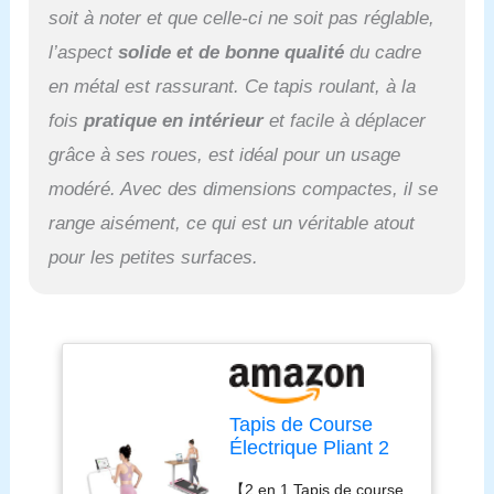
course portable est
soit à noter et que celle-ci ne soit pas réglable,
équipé d'un moteur
extrêmement silencieux
l’aspect
solide et de bonne qualité
du cadre
et d'un excellent système
en métal est rassurant. Ce tapis roulant, à la
d'absorption des chocs.
Avec une ceinture de
fois
pratique en intérieur
et facile à déplacer
course élargie à 5
grâce à ses roues, est idéal pour un usage
couches (40 x 100 CM) et
une texture antidérapante
modéré. Avec des dimensions compactes, il se
multicouche, il offre une
range aisément, ce qui est un véritable atout
sécurité accrue tout en
pour les petites surfaces.
réduisant efficacement le
bruit. 【Pas d'installation
& Facile à déplacer】 Le
tapis de course pliable ne
nécessite aucune
installation et est prêt à
l'emploi dès le déballage.
Le tapis de course
Tapis de Course
électrique ne pèse que 24
Électrique Pliant 2
kg et est facile à déplacer
en 1,Walking Pad 1-
grâce aux roulettes de
【2 en 1 Tapis de course
8 km/h, 2.5HP -