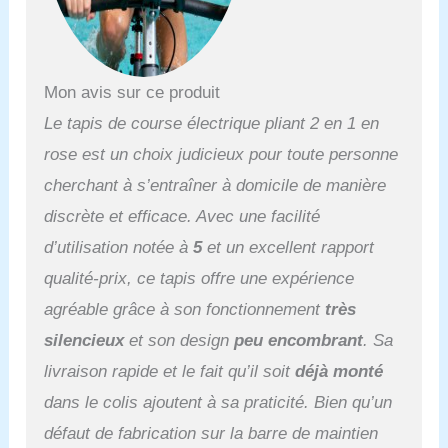
tapis de course 2-en-1
pliable est équipé d'un
moteur amélioré de 2.5
HP, ce qui réduit le bruit
Mon avis sur ce produit
pendant l'exercice tout en
augmentant la capacité
Le tapis de course électrique pliant 2 en 1 en
de charge. 【Affichage
rose est un choix judicieux pour toute personne
LED】 Avec le tapis de
course pliable
cherchant à s’entraîner à domicile de manière
Dskeuzeew, vous pouvez
discrète et efficace. Avec une facilité
facilement suivre vos
données d'entraînement.
d’utilisation notée à
5
et un excellent rapport
L'affichage LED du tapis
qualité-prix, ce tapis offre une expérience
de course vous permet
de visualiser votre temps
agréable grâce à son fonctionnement
très
d'entraînement, votre
silencieux
et son design
peu encombrant
. Sa
vitesse, votre distance et
vos calories 【Silencieux
livraison rapide et le fait qu’il soit
déjà monté
et Amortissant,
dans le colis ajoutent à sa praticité. Bien qu’un
Antidérapant】
Dskeuzeew Le tapis de
défaut de fabrication sur la barre de maintien