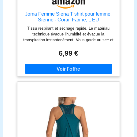
Joma Femme Siena T shirt pour femme,
Sienne - Corail Farine, L EU
Tissu respirant et séchage rapide. Le matériau
technique évacue l'humidité et évacue la
transpiration instantanément. Vous garde au sec et
confortable tout au long de l'entraînement Coupe
ample et bretelles pour une liberté de mouvement
6,99 €
maximale dans toutes les activités Anti-frottements
et coutures plates qui évitent les irritations, idéal
pour les utilisations prolongées ou les
entraînements intenses, même par temps chaud
[BP4] : Anti-odeur, technologie qui aide à prévenir
les odeurs désagréables causées par la sueur,
parfait pour les activités de haute intensité ou pour
un usage quotidien. Polyvalent, idéal pour la
course, la gym, le cyclisme, les entraînements
fonctionnels ou les activités de plein air.