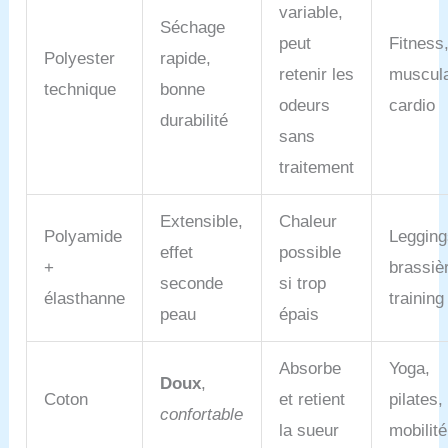
variable,
yoga Débardeur Fitness: conçu pour les femmes
Séchage
actives, ce débardeur de sport femme est le choix
peut
Fitness
idéal pour vos entraînements de yoga, running ou
Polyester
rapide,
fitness. Sa matière légère, sans manches et
retenir les
muscula
technique
bonne
respirante assure une grande liberté de mouvement,
odeurs
cardio
tandis que sa coupe et son dos aéré vous
durabilité
garantissent un confort exceptionnel
sans
traitement
Extensible,
Chaleur
Polyamide
Legging
effet
possible
+
brassiè
seconde
si trop
élasthanne
training
peau
épais
Absorbe
Yoga,
Doux
,
Coton
et retient
pilates,
confortable
la sueur
mobilité