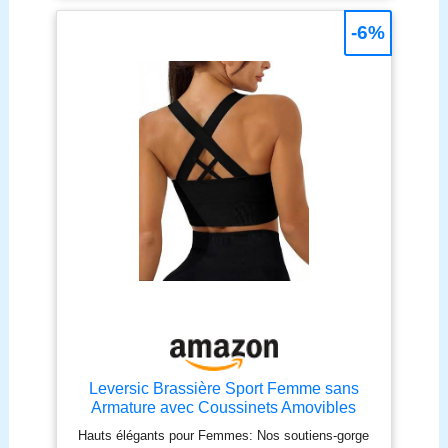
renforcent et tonifient vos muscles, vous donnant
obtiendrez une réponse satisfaisante.
une silhouette plus courbée. Bienvenue dans notre
-6%
boutique. - Veuillez utiliser notre tableau des tailles
pour confirmer votre taille. Lavage en machine avec
un filet de lavage ou lavage à la main à l'eau froide,
ne pas repasser. Style Élégant et Pratique： Le
short legging anti cellulite allie esthétisme moderne
et fonctionnalité, parfait pour le sport comme pour
les sorties du quotidien.Par exemple : la course à
pied, le fitness, le sport, le yoga, la danse, le vélo,
la randonnée, l'équitation, le travail, les voyages, le
shopping et d'autres activités d'intérieur et
d'extérieur.
Leversic Brassière Sport Femme sans
Armature avec Coussinets Amovibles
Hauts élégants pour Femmes: Nos soutiens-gorge