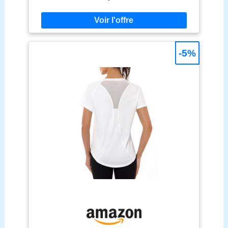
Les t-shirts de sport pour femmes adoptent un
ourlet rond spécial et un design en maille dans le
dos. L'ourlet rond offre une sensation unique par
rapport aux vêtements de sport normaux. La
conception en maille augmente la fonction
d'évacuation de l'humidité, ce qui aide à garder la
-5%
peau sèche pendant le sport. 【Design à col en V】
le haut de yoga à col en V offre une ventilation
supplémentaire, l'ourlet incurvé fendu sur le côté
peut cacher votre ventre et façonne parfaitement
votre corps, apportant un look décontracté mais
élégant. C'est un excellent haut d'entraînement.
Vous rend plus belle, sexy et élégante.
【Occasion】ce haut décontracté pour femme est
fait pour s'entraîner, vivre et se détendre, il
s'accorde parfaitement avec vos pantalons,
leggings, shorts et jeans. Idéal à porter lors de
l'exercice, du trekking, de la course, du yoga, de la
randonnée, du vélo, des voyages, des sports de
gym, du golf, du tennis, de la pêche, de l'escalade
et de tout autre type d'activité physique.
【Conseils】T-shirts décontractés disponibles dans
une variété de couleurs. Taille de S à XXL, veuillez
vérifier attentivement notre tableau des tailles avant