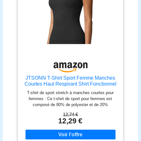
JTSONN T-Shirt Sport Femme Manches
Courtes Haut Respirant Shirt Fonctionnel
col Rond Shirt de Course Compression
T-shirt de sport stretch à manches courtes pour
Yoga Gym Top pour l'entraînement
femmes : Ce t-shirt de sport pour femmes est
Running Fitness
composé de 80% de polyester et de 20%
d'élasthanne et allie respirabilité et élasticité
12,74 €
optimale. Le tissu évacue efficacement la
12,29 €
transpiration, sèche rapidement et conserve une
agréable sensation de peau sèche - idéal pour les
entraînements intensifs comme la course, le yoga
ou le fitness Design confortable & liberté de