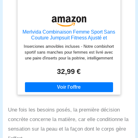
Merlvida Combinaison Femme Sport Sans
Couture Jumpsuit Fitness Ajusté et
Élastique Skinny Une Pièce Tenue
Inserciones amovibles incluses - Notre combishort
Sportive Sexy Gym Survêtement Pour
sportif sans manches pour femmes est livré avec
Sports Yoga Jogging
une paire d'inserts pour la poitrine, intelligemment
conçus pour vous offrir diverses options. Décidez
par vous-même si vous souhaitez les porter pour un
32,99 €
soutien supplémentaire et un effet 3D unique, ou les
retirer pour un confort plus léger et naturel. Design
séduisant - Merlvida Combinaison pour femme,
élégante avec une coupe sans manches, un tissu
côtelé et un décolleté carré profond pour un look
séduisant. Le tissu côtelé s'adapte intelligemment
Une fois les besoins posés, la première décision
au corps, le design moulé met en valeur les
courbes féminines et le décolleté carré profond
concrète concerne la matière, car elle conditionne la
trouve l'équilibre parfait entre sensualité et
élégance. Cette combinaison unique vous permettra
sensation sur la peau et la façon dont le corps gère
d'arborer un style à la mode en toute occasion.