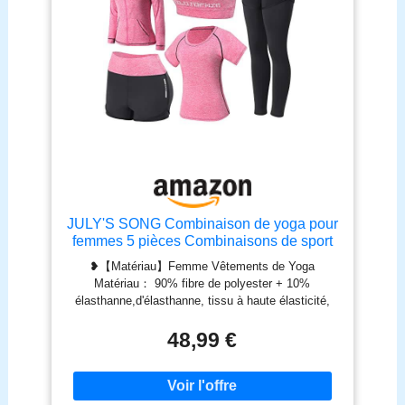
JULY'S SONG Combinaison de yoga pour
femmes 5 pièces Combinaisons de sport
Running Jogging Gym Workout Outfit
❥【Matériau】Femme Vêtements de Yoga
Ensembles de vêtements de sport pour
Matériau： 90% fibre de polyester + 10%
femmes Sport Yoga Exercise Fitness
élasthanne,d'élasthanne, tissu à haute élasticité,
Vêtements
séchage rapide, respirant, doux et confortable.
❥【Taille】la taille de la ensembles de Sport pour
48,99 €
femme 5 pièces : taille S = UK4, EU30, taille M =
UK6, EU32, taille L = UK8, EU34, taille XL = UK10,
EU36. Notre taille est la taille asiatique, elle est
plus petite que la taille européenne, veuillez vous