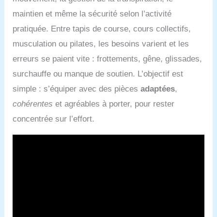
maintien et même la sécurité selon l’activité
pratiquée. Entre tapis de course, cours collectifs,
musculation ou pilates, les besoins varient et les
erreurs se paient vite : frottements, gêne, glissades,
surchauffe ou manque de soutien. L’objectif est
simple : s’équiper avec des pièces
adaptées
,
cohérentes
et agréables à porter, pour rester
concentrée sur l’effort.