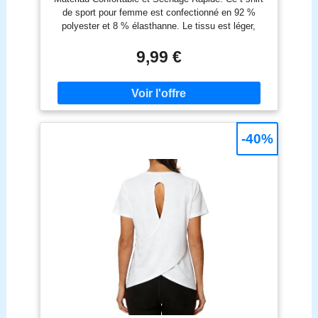
Veuillez noter : ce T-shirt a une coupe ajustée, pour
de sport pour femme est confectionné en 92 %
une coupe décontractée, nous recommandons une
polyester et 8 % élasthanne. Le tissu est léger,
taille supérieure
extensible et respirant, avec une excellente
évacuation de l’humidité et un séchage rapide.
9,99 €
Doux sur la peau et infroissable, il vous aide à
rester fraîche et confortable pendant l’effort. Détails
Réfléchissants Discrets: Ce haut de sport à
manches courtes et col rond est doté de petites
bandes réfléchissantes soigneusement placées,
améliorant la visibilité dans des conditions de faible
-40%
luminosité. Un atout idéal pour les entraînements
matinaux ou en soirée, tout en conservant un
design sobre et élégant. T-Shirt Sport Polyvalent au
Quotidien: Facile à associer avec des leggings de
yoga, des shorts de sport, des pantalons
décontractés ou même des jeans, ce t-shirt sportif
femme convient aussi bien aux séances
d’entraînement qu’aux déplacements quotidiens ou
aux moments de détente à la maison. Adapté à de
Nombreuses Activités: Ce tee-shirt de sport femme
est parfait pour le yoga, le running, le fitness, la
randonnée, le cyclisme, les voyages, le golf, le
tennis, la pêche, l’escalade et autres activités