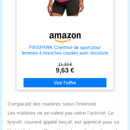
fitness femme s'ajuste parfaitement, veuillez
consulter le tableau des tailles sur les images avant
d'acheter afin de faire le bon choix.
PINSPARK Chemise de sport pour
femmes à manches courtes avec encolure
en V, T-shirt de sport UPF 50 avec
protection solaire, séchage rapide, yoga,
11,33 €
9,63 €
fitness, respirant, course à pied, chemise
Comparatif des matières selon l’intensité
Les matières ne se valent pas selon l’activité. Le
lyocell, souvent appelé tencel, est apprécié pour sa