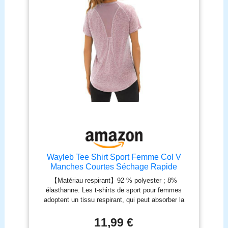
Saint-Valentin, c'est un cadeau exceptionnel pour
vous-même, votre famille ou vos amis, et ajoutera
un style unique aux moments spéciaux.
Wayleb Tee Shirt Sport Femme Col V
Manches Courtes Séchage Rapide
【Matériau respirant】92 % polyester ; 8%
élasthanne. Les t-shirts de sport pour femmes
adoptent un tissu respirant, qui peut absorber la
sueur et sécher rapidement. Doux au toucher et
confortable à porter. 【Style sportif avec maille】
11,99 €