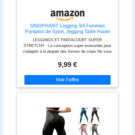
SINOPHANT Legging 3/4 Femmes
Pantalon de Sport, Jegging Taille Haute
Femme Yoga Opaque Doux Corsaire
LEGGINGS ET PANTACOURT SUPER
Pantacourt#1 pièces Noir L-XL
STRETCHY - La conception super extensible peut
s'adapter à la plupart des formes de corps.Ne vous
inquiétez pas pour les leggings taille unique, même
si vous avez de grandes cuisses ou une petite
9,99 €
silhouette, ces corsaire leggings s'adapteront
certainement et vous rendront attrayant.
MATÉRIAU SUPER DOUX ET OPAQUE - Tissu
Écorce de la pêche doux au beurre, ne rétrécit pas
dans la sécheuse.Ce court legging est super doux,
ne se décolore pas, ne peluche pas et est
entièrement respirant et évacue l'humidité, presque
comme une seconde peau. Des court leggings
basiques tout-puissants pour femmes suivent tous
vos trottoirs sans aucune restriction, un tissu pas
trop mince ou épais pour ne pas être transparent
tout en s'accroupissant, se pliant et se tordant.