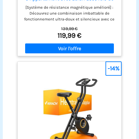
Fitness Magnétique à Domicile avec
[Système de résistance magnétique amélioré] :
Coussin Confortable, Gain de Place, Pour
Découvrez une combinaison imbattable de
l’Entraînement Cardio, Capacité Max
fonctionnement ultra-doux et silencieux avec ce
136KG
vélo d’appartement pliable, doté de 16 niveaux de
139,99 €
résistance magnétique. Ajustez facilement
119,99 €
l’intensité de votre entraînement pour vous
concentrer pleinement sur votre parcours fitness
sans interruptions. [Design ergonomique et
réglable] : Ce Velo d Appartement pliable dispose
d’un siège réglable en 4 niveaux, adapté aux
utilisateurs de différentes tailles. Il assure une
-14%
position assise ergonomique et réduit la pression
sur les genoux. Deux positions d’entraînement
offrent des intensités différentes. Grâce à son
design pliable, il est peu encombrant et idéal
pour les petits espaces. [Écran LCD interactif] :
Suivez vos progrès grâce à l’écran LCD du Vélos de
Fitness Magnétique Pliable MERACH. L’affichage
électronique montre des indicateurs importants
tels que le temps, la distance, la vitesse et les
calories. Avec le support intégré pour téléphone,
vous pouvez diffuser vos vidéos de fitness
préférées ou accéder à des conseils