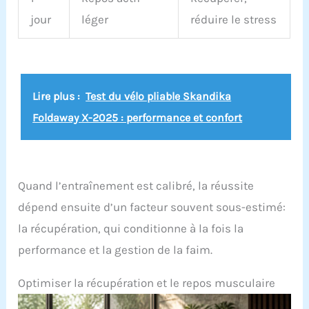
phone holder, this home gym bike lets you follow
fitness classes or track your performance in real
jour
léger
réduire le stress
time. The included transport wheels make it easy
to move your spin bike between rooms or store it
away when not in use. Stable Triangle Frame: Made
of thickened and durable stainless steel. The
triangular structure improves stability and
ensures smooth pedalling. The robust body bike
Lire plus :
Test du vélo pliable Skandika
remains strong and safe even during intensive
Foldaway X-2025 : performance et confort
workouts. Indoor Exercise bike Maximum load
capacity of 100 KG.It is lightweight and very easy to
move, making it ideal for moving house. This is a
good choice.
Quand l’entraînement est calibré, la réussite
dépend ensuite d’un facteur souvent sous-estimé:
la récupération, qui conditionne à la fois la
performance et la gestion de la faim.
Optimiser la récupération et le repos musculaire