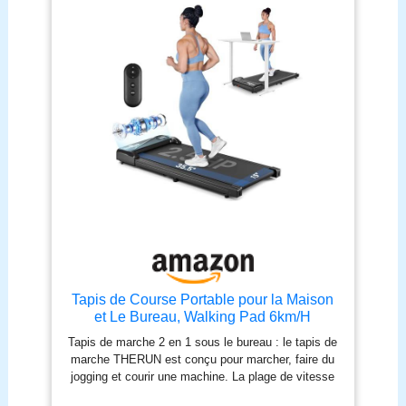
d'absorption des chocs et faible niveau sonore pour
protéger les genoux】 : Ce tapis pliable de marche
silencieux est doté d'un système d'absorption des
chocs multicouche. plateau de course à 2 couches
et bande de course à 7 couches réduisent
efficacement les vibrations. Équipé de huit
amortisseurs internes en silicone et de quatre
coussinets externes en caoutchouc alvéolé, il
protège efficacement les genoux tout en réduisant
les niveaux sonores en dessous de 45 décibels,
Vous pouvez donc l'utiliser la nuit sans déranger
vos voisins. 【Assurance qualité et sécurité, pour
protéger chacun de vos pas】 : ce tapis de course
inclinable offre une capacité maximale de 159 kg et
a été rigoureusement testé dans les laboratoires
LONTEK. Après avoir subi 100 000 cycles de
course, le produit ne présentait aucune déformation
ni fissure. La conception antidérapante de la
Tapis de Course Portable pour la Maison
semelle et les accoudoirs réglables garantissent
et Le Bureau, Walking Pad 6km/H
une utilisation sans souci. 【Conception peu
Tapis de marche 2 en 1 sous le bureau : le tapis de
encombrante pour un rangement facile】 : Mesurant
marche THERUN est conçu pour marcher, faire du
108 x 58 x 114 cm,Dimensions une fois plié
jogging et courir une machine. La plage de vitesse
121x58x10 cm, ce tapis marche pliable se range
de 0,6 à 3,8 MPH vous permet de marcher ou de
facilement sous un canapé, un lit ou un bureau.