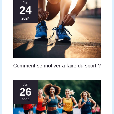
Juil
24
2024
Comment se motiver à faire du sport ?
Juil
26
2024