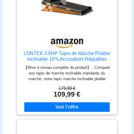
LONTEK 3.0HP Tapis de Marche Pliable
Inclinable 16%,Accoudoirs Réglables
【Mise à niveau complète du produit】 : Comparé
aux tapis de marche inclinable standards du
marché, notre tapis marche inclinable pliable
silencieux offre un réglage manuel d'inclinaison à 3
179,99 €
niveaux (max 16%), un moteur sans balais de 3.0
109,99 €
CV (vitesse max 10 km/h), un plateau (2 couches)
et une bande de course (6 couches). Il dispose
également de reposabrazos ajustables pour plus de
confort ; avec son panneau LED intuitif et
télécommande magnétique, ce tapis roulant pliable
vous permet d’entraîner efficacement et
confortablement chez vous. 【Technologie