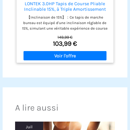
LONTEK 3.0HP Tapis de Course Pliable
Inclinable 15%, à Triple Amortissement
【Inclinaison de 15%】：Ce tapis de marche
bureau est équipé d'une inclinaison réglable de
15%, simulant une véritable expérience de course
en montée. Ce design permet d'augmenter la
149,99 €
consommation de calories de 60%, tout en
103,99 €
améliorant la protection des genoux de 30%,
réduisant efficacement les risques de blessures.
Il contribue également à une amélioration de 20%
de l'endurance cardiovasculaire, vous permettant
de profiter d'un entraînement scientifique à
domicile. 【6 en 1 Tapis de course inclinable】:La
vitesse de ce tapis de marche inclinable est de 1-
10 km/h, un tapis de marche electrique pliable
silencieux peut être changé en 3 modes. et la
capacité de charge maximale est de 159 kg.
【3.0HP Moteur silencieux】:Ce walking pad
A lire aussi
pliable est équipée d'un moteur plus durable,
avec une durée de vie de plus de 3500 heures et
un niveau sonore inférieur à 45 dB, de sorte que
votre exercice ne dérangera ni votre famille ni vos
Juil
voisins. 【8 amortisseurs, 5 bande de