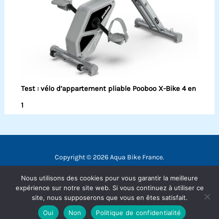
Test : vélo d’appartement pliable Pooboo X-Bike 4 en
1
Copyright © 2026 Aqua Bike France.
Contact
Nous utilisons des cookies pour vous garantir la meilleure
Mentions légales
expérience sur notre site web. Si vous continuez à utiliser ce
site, nous supposerons que vous en êtes satisfait.
Politique de confidentialité
Oui
Non
Politique de confidentialité