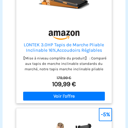
LONTEK 3.0HP Tapis de Marche Pliable
Inclinable 16%,Accoudoirs Réglables
【Mise à niveau complète du produit】 : Comparé
aux tapis de marche inclinable standards du
marché, notre tapis marche inclinable pliable
silencieux offre un réglage manuel d'inclinaison à
179,99 €
3 niveaux (max 16%), un moteur sans balais de 3.0
109,99 €
CV (vitesse max 10 km/h), un plateau (2 couches)
et une bande de course (6 couches). Il dispose
également de reposabrazos ajustables pour plus
de confort ; avec son panneau LED intuitif et
télécommande magnétique, ce tapis roulant
pliable vous permet d’entraîner efficacement et
-5%
confortablement chez vous. 【Technologie
d'absorption des chocs et faible niveau sonore