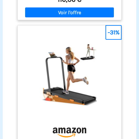
cadre en acier durable réduit les vibrations et le
kg et équipé de roulettes intégrées, il se soulève
bruit, garantissant un entraînement fluide et
et se déplace facilement, vous permettant ainsi
stable.
de maintenir votre routine sportive tout en
travaillant, en regardant la télévision ou en vous
relaxant chez vous. Le tapis de marche compact
-31%
indispensable. 【Facile à ranger】: Grâce à ses
roulettes intégrées, vous pouvez le déplacer sans
effort vers le bureau, la chambre ou toute autre
pièce. Son encombrement réduit permet une
installation flexible, même dans un angle, sans
sacrifier d'espace.