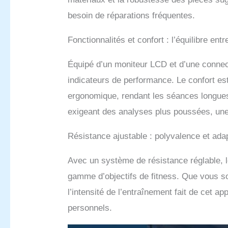
Régla
besoin de réparations fréquentes.
résis
manue
Fonctionnalités et confort : l’équilibre ent
La pl
25 à 
combu
Équipé d’un moniteur LCD et d’une connect
renfo
indicateurs de performance. Le confort est
imméd
sécur
ergonomique, rendant les séances longues 
:Ce v
exigeant des analyses plus poussées, une
vous 
Nous 
Résistance ajustable : polyvalence et ada
qu'un
n'hés
amazo
Avec un système de résistance réglable, 
numér
gamme d’objectifs de fitness. Que vous soy
l’intensité de l’entraînement fait de cet ap
personnels.