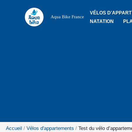
Aller
VÉLOS D’APPAR
au
Aqua Bike France
NATATION
PL
contenu
Accueil
Vélos d'appartements
Test du vélo d’appartem