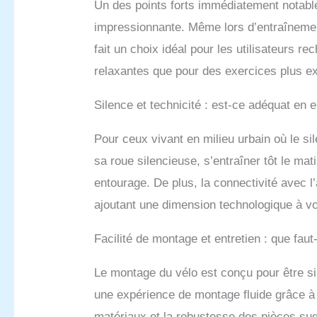
qu'un
Un des points forts immédiatement notabl
son d
impressionnante. Même lors d’entraînements
main,
vos ma
fait un choix idéal pour les utilisateurs 
group
relaxantes que pour des exercices plus ex
d'int
(avan
Silence et technicité : est-ce adéquat en
sur de
toute
mesur
Pour ceux vivant en milieu urbain où le si
de qu
sa roue silencieuse, s’entraîner tôt le mat
roule
de pé
entourage. De plus, la connectivité avec l
prolo
ajoutant une dimension technologique à vo
d'un é
temps
Facilité de montage et entretien : que faut-
brûlé
fitne
pour 
Le montage du vélo est conçu pour être sim
confo
une expérience de montage fluide grâce à d
séanc
profe
matériaux et la robustesse des pièces sug