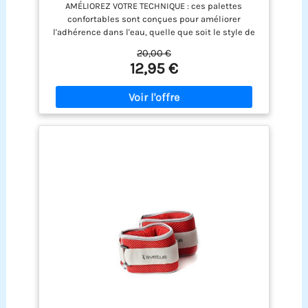
AMÉLIOREZ VOTRE TECHNIQUE : ces palettes
Sangles Ajustables, Paume Non Couverte
confortables sont conçues pour améliorer
l'adhérence dans l'eau, quelle que soit le style de
nage, idéal pour les nageurs de compétition et les
20,00 €
nageurs en forme SENS DE L'EAU : Les palmes
12,95 €
arena Elite Finger Paddles offrent une expérience
tactile améliorée, augmentant la friction et
améliorant la perception de l'eau grâce à la
paume non couverte UNIVERSAL FIT : ces palmes
de piscine sont équipées de sangles en
caoutchouc réglables et s'adaptent à différentes
tailles de mains, offrant une prise en main
optimale et confortable RÉDUCTION DES
BLESSURES : idéales pour renforcer les avant-bras,
les palmes permettent d'améliorer la technique
de nage sans pression excessive sur les épaules,
réduisant ainsi le risque de blessure
COMPOSITION : Ces palmes sont composées à 90%
de polyéthylène et à 10% de caoutchouc
thermoplastique et ne contiennent pas de PVC, ce
qui en fait un accessoire d'entraînement fiable et
sûr