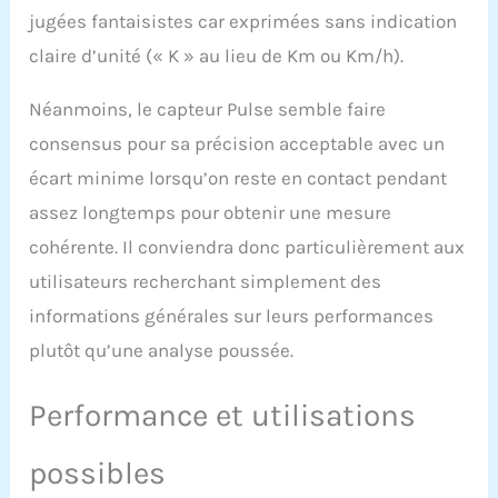
jugées fantaisistes car exprimées sans indication
【SUPER CONFORT】
Le système de freinage
claire d’unité (« K » au lieu de Km ou Km/h).
magnétique du vélo
couché d
Néanmoins, le capteur Pulse semble faire
appartement/velo
d'appart semi allongé SY-
consensus pour sa précision acceptable avec un
6802 est silencieux et
écart minime lorsqu’on reste en contact pendant
présente un avantage
décisif. Pédales réglable,
assez longtemps pour obtenir une mesure
pieds stabilisateurs,
cohérente. Il conviendra donc particulièrement aux
Pieds antidérapants
aucun dommage au
utilisateurs recherchant simplement des
plancher, position semi-
informations générales sur leurs performances
allongée pour un meilleur
confort. Pédales
plutôt qu’une analyse poussée.
antidérapantes pour
éviter le glissement. Vélo
Performance et utilisations
semi allongé
d'appartement super
stable, pas de
possibles
tremblement. Roue de