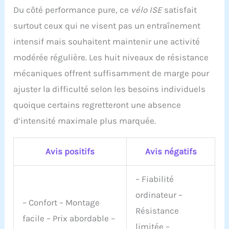
transport vous
Du côté performance pure, ce
vélo ISE
satisfait
permettent déplacer vélo
surtout ceux qui ne visent pas un entraînement
couché d
appartement/vélo semi
intensif mais souhaitent maintenir une activité
couché facilement et
modérée régulière. Les huit niveaux de résistance
rapidement.
【A
PROPOS DE NOUS】Établi
mécaniques offrent suffisamment de marge pour
en France depuis 2010,
ajuster la difficulté selon les besoins individuels
ISEdispose d’un service
clientèle et d’une équipe
quoique certains regretteront une absence
technique. Si vous avez
d’intensité maximale plus marquée.
des questions sur velo
semi couché/ise vélo
d’appartement semi
Avis positifs
Avis négatifs
allongé SY-6802
(consultation avant-
vente et problèmes
– Fiabilité
après-vente), n'hésitez
ordinateur –
pas à nous contacter
– Confort – Montage
Résistance
pour vous fournir des
facile – Prix abordable –
services de haute qualité.
limitée –