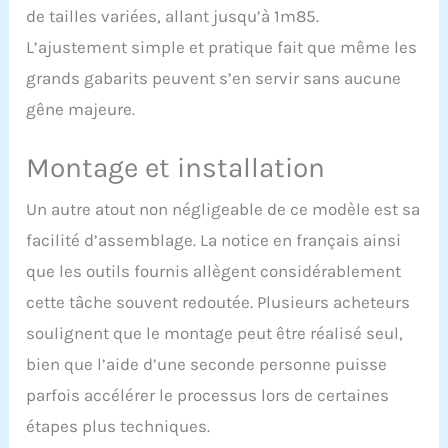
choisissez la résistance
de tailles variées, allant jusqu’à 1m85.
et la vitesse qui vous
L’ajustement simple et pratique fait que même les
conviennent. 6 KG roue
d'inertie faible bruit et
grands gabarits peuvent s’en servir sans aucune
silence, vous offrant un
gêne majeure.
environnement de remise
en forme calme.. En
ajustant la position du
Montage et installation
siège, ce vélo semi
allongé peut convenir à
Un autre atout non négligeable de ce modèle est sa
des personnes de 150 à
facilité d’assemblage. La notice en français ainsi
185cm. Support pour
tablette pour déposer
que les outils fournis allègent considérablement
votre téléphone portable
cette tâche souvent redoutée. Plusieurs acheteurs
ou tablette afin
d’effectuer votre sport
soulignent que le montage peut être réalisé seul,
tout en vous
bien que l’aide d’une seconde personne puisse
divertissant.
【MULTIFONTION
parfois accélérer le processus lors de certaines
ÉCRAN】L’écran du velo
étapes plus techniques.
semi allongé