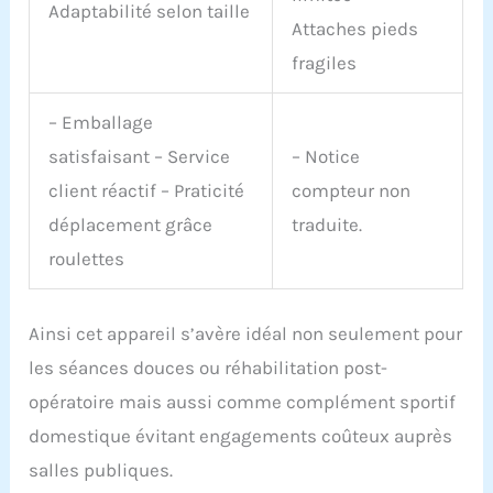
Veuillez noter que le
Adaptabilité selon taille
Attaches pieds
produit est soumis au
produit réel. Merci de
fragiles
votre compréhension.
– Emballage
satisfaisant – Service
– Notice
client réactif – Praticité
compteur non
déplacement grâce
traduite.
roulettes
Ainsi cet appareil s’avère idéal non seulement pour
les séances douces ou réhabilitation post-
opératoire mais aussi comme complément sportif
domestique évitant engagements coûteux auprès
salles publiques.