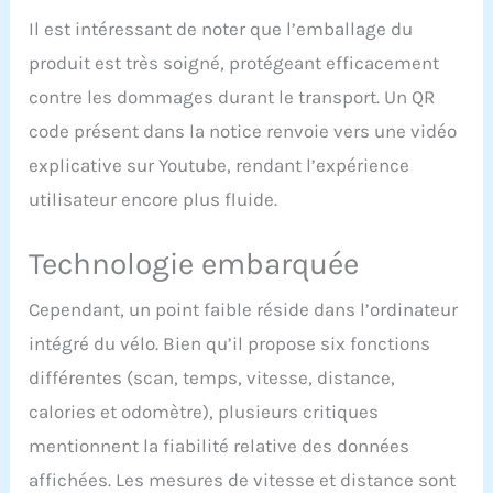
appartementaffiche la
vitesse, le temps, la
Il est intéressant de noter que l’emballage du
distance complète, la
produit est très soigné, protégeant efficacement
distance parcourue, les
contre les dommages durant le transport. Un QR
calories brûlées, les
pouls, SCAN. Un
code présent dans la notice renvoie vers une vidéo
pulsomètre intégré aux
explicative sur Youtube, rendant l’expérience
poignées vous permet de
contrôler votre rythme
utilisateur encore plus fluide.
cardiaque pendant le
fitness. Grâce au
Technologie embarquée
compteur électronique
du ise velo appartement
semi allongé, vous
Cependant, un point faible réside dans l’ordinateur
pouvez comprendre vos
intégré du vélo. Bien qu’il propose six fonctions
diverses données
pendant l'exercice,
différentes (scan, temps, vitesse, distance,
effectuer un
calories et odomètre), plusieurs critiques
entraînement ciblé et
personnalisé et obtenir
mentionnent la fiabilité relative des données
une expérience de remise
affichées. Les mesures de vitesse et distance sont
en forme personnalisée.