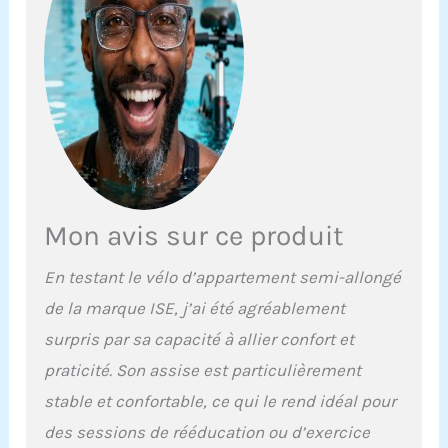
ou débutant. Le velo semi
allongé est parfait pour la
récupération ou
l'entraînement intensif.
L'utilisation de ce vélo
d'exercice/vélo
appartement semi
allongé est très utile pour
l'entraînement
musculaire/graisseux de
tout le corps.
Mon avis sur ce produit
【DIMENSIONS&8
RÉSISTANCE
En testant le vélo d’appartement semi-allongé
RÉGLABLES】Velo
de la marque ISE, j’ai été agréablement
appartement semi
allongé 136/55/93 (L/l/H)
surpris par sa capacité à allier confort et
cm - Réglage magnétique
praticité. Son assise est particulièrement
progressif à 1-8 niveaux
résistance- Selon vos
stable et confortable, ce qui le rend idéal pour
besoins de fitness,
des sessions de rééducation ou d’exercice
choisissez la résistance