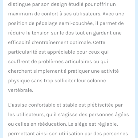
distingue par son design étudié pour offrir un
professionnel du fitness
ou débutant. Le velo semi
maximum de confort à ses utilisateurs. Avec une
allongé est parfait pour la
position de pédalage semi-couchée, il permet de
récupération ou
l'entraînement intensif.
réduire la tension sur le dos tout en gardant une
L'utilisation de ce vélo
efficacité d’entraînement optimale. Cette
d'exercice/vélo
appartement semi
particularité est appréciable pour ceux qui
allongé est très utile pour
souffrent de problèmes articulaires ou qui
l'entraînement
musculaire/graisseux de
cherchent simplement à pratiquer une activité
tout le corps.
physique sans trop solliciter leur colonne
【DIMENSIONS&8
RÉSISTANCE
vertébrale.
RÉGLABLES】Velo
appartement semi
L’assise confortable et stable est plébiscitée par
allongé 136/55/93 (L/l/H)
les utilisateurs, qu’il s’agisse des personnes âgées
cm - Réglage magnétique
progressif à 1-8 niveaux
ou celles en rééducation. Le siège est réglable,
résistance- Selon vos
permettant ainsi son utilisation par des personnes
besoins de fitness,