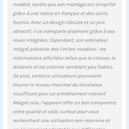
et la vitesse qui vous
modéré, tandis que son montage est simplifié
conviennent. 6 KG roue
grâce à une notice en français et des outils
d'inertie faible bruit et
silence, vous offrant un
fournis. Avec un design robuste et un prix
environnement de remise
attractif, il se transporte aisément grâce à ses
en forme calme.. En
ajustant la position du
roues intégrées. Cependant, son ordinateur
siège, ce vélo semi
intégré présente des limites notables : les
allongé peut convenir à
des personnes de 150 à
informations affichées telles que la vitesse, la
185cm. Support pour
distance et les calories semblent peu fiables.
tablette pour déposer
votre téléphone portable
De plus, certains utilisateurs pourraient
ou tablette afin
trouver le niveau maximal de résistance
d’effectuer votre sport
tout en vous
insuffisant pour un entraînement intensif.
divertissant.
Malgré cela, l’appareil offre un bon compromis
【MULTIFONTION
entre qualité et coût, surtout pour ceux
ÉCRAN】L’écran du velo
semi allongé
recherchant une utilisation non intensive et
appartementaffiche la