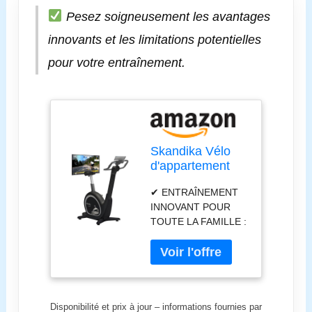
Pesez soigneusement les avantages
innovants et les limitations potentielles
pour votre entraînement.
Skandika Vélo
d'appartement
Abisko |
✔ ENTRAÎNEMENT
Réglages auto.
INNOVANT POUR
guidon et hauteur
TOUTE LA FAMILLE :
de selle,
le vélo d'appartement
compatible apps,
Skandika Abisko,
résistance EMS,
techniquement
max. 135 kg &
innovant, s'adapte
190 cm, écran
confortablement à
LED, 36 niveaux
Disponibilité et prix à jour – informations fournies par
son utilisateur. Avec
de résistance |