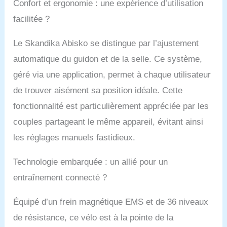
Confort et ergonomie : une expérience d’utilisation
maximum de 135 kg et
d'une taille de 155 à
facilitée ?
190 cm peuvent
s'entraîner
Le Skandika Abisko se distingue par l’ajustement
confortablement. ✔
automatique du guidon et de la selle. Ce système,
SKANDIKA FITNESS
APP : l'application
géré via une application, permet à chaque utilisateur
gratuite Skandika
de trouver aisément sa position idéale. Cette
Fitness App permet de
créer plusieurs profils
fonctionnalité est particulièrement appréciée par les
d'utilisateur et de
couples partageant le même appareil, évitant ainsi
déterminer et
d'enregistrer la position
les réglages manuels fastidieux.
idéale de la selle et du
guidon grâce à la
Technologie embarquée : un allié pour un
mesure avancée du
corps. L'app propose
entraînement connecté ?
également des
programmes
Équipé d’un frein magnétique EMS et de 36 niveaux
d'entraînement, des
de résistance, ce vélo est à la pointe de la
rapports d'entraînement