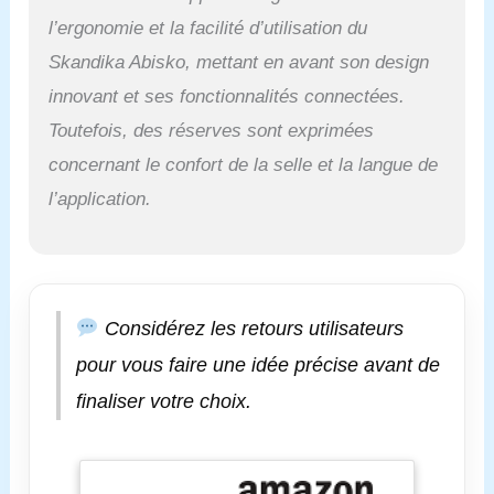
également des
l’ergonomie et la facilité d’utilisation du
programmes
d'entraînement, des
Skandika Abisko, mettant en avant son design
rapports
innovant et ses fonctionnalités connectées.
d'entraînement et un
historique
Toutefois, des réserves sont exprimées
d'entraînement. ✔
concernant le confort de la selle et la langue de
TECHNOLOGIE
MODERNE : la
l’application.
résistance EMS de
cet appareil de fitness
haut de gamme
assure un contrôle
précis des 36 niveaux
Considérez les retours utilisateurs
de résistance et
garantit la fluidité des
pour vous faire une idée précise avant de
mouvements. Le vélo
finaliser votre choix.
d'appartement est
facile à utiliser via
l'application ou le
bouton rotatif. ✔