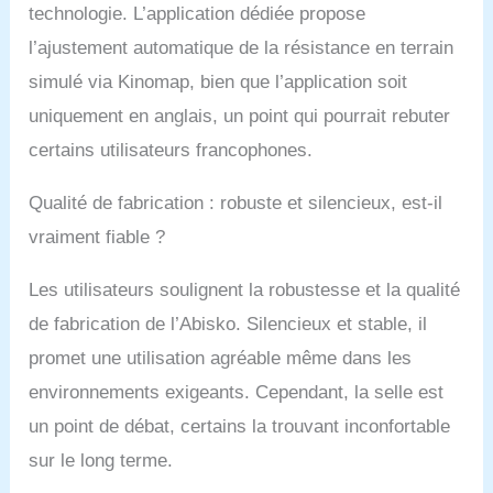
et un historique
technologie. L’application dédiée propose
d'entraînement. ✔
l’ajustement automatique de la résistance en terrain
TECHNOLOGIE
MODERNE : la
simulé via Kinomap, bien que l’application soit
résistance EMS de cet
uniquement en anglais, un point qui pourrait rebuter
appareil de fitness haut
de gamme assure un
certains utilisateurs francophones.
contrôle précis des 36
niveaux de résistance
Qualité de fabrication : robuste et silencieux, est-il
et garantit la fluidité des
mouvements. Le vélo
vraiment fiable ?
d'appartement est facile
à utiliser via l'application
Les utilisateurs soulignent la robustesse et la qualité
ou le bouton rotatif. ✔
de fabrication de l’Abisko. Silencieux et stable, il
DESIGN MODERNE-
MINIMALISTE : le
promet une utilisation agréable même dans les
home-trainer au design
environnements exigeants. Cependant, la selle est
fluide et arrondi
possède, intégré dans
un point de débat, certains la trouvant inconfortable
la colonne du guidon,
sur le long terme.
un affichage LED qui
indique toutes les