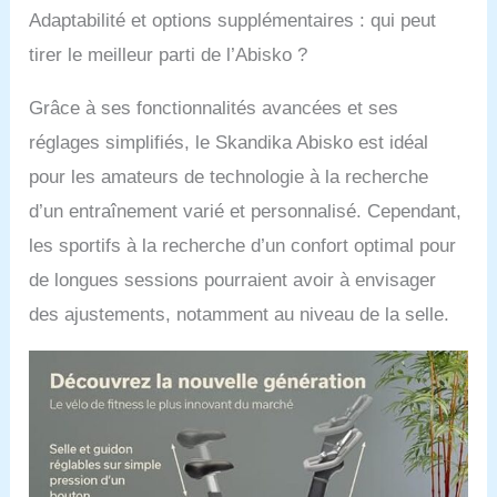
Adaptabilité et options supplémentaires : qui peut
données
d'entraînement
tirer le meilleur parti de l’Abisko ?
importantes en
alternance au-dessus
Grâce à ses fonctionnalités avancées et ses
du bouton rotatif
lorsque l'app n'est pas
réglages simplifiés, le Skandika Abisko est idéal
utilisée. ✔ EXTRAS
pour les amateurs de technologie à la recherche
CONFORTABLES : le
guidon offre différentes
d’un entraînement varié et personnalisé. Cependant,
positions de conduite
les sportifs à la recherche d’un confort optimal pour
qui favorisent un style
d'entraînement sportif
de longues sessions pourraient avoir à envisager
et détendu. Grâce à
des ajustements, notamment au niveau de la selle.
l'interface Bluetooth,
des applications telles
que Kinomap peuvent
en outre soutenir
l'entraînement et être
utilisées après
l'entraînement.