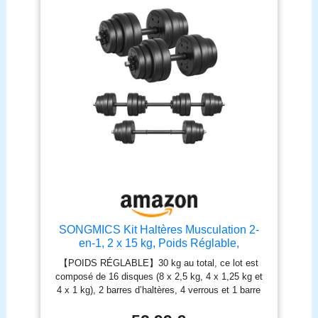
SONGMICS Kit Haltères Musculation 2-
en-1, 2 x 15 kg, Poids Réglable,
Revêtement en Plastique, Fitnesse,
【POIDS RÉGLABLE】30 kg au total, ce lot est
Musculation, à la Maison, avec Barre
composé de 16 disques (8 x 2,5 kg, 4 x 1,25 kg et
d’Extension Supplémentaire en Acier, Noir
4 x 1 kg), 2 barres d’haltères, 4 verrous et 1 barre
d'Encre SYL30HBK
d’extension, vous pouvez relier les 2 haltères de 15
kg pour en faire un haltère long de 30 kg 【ANTI-