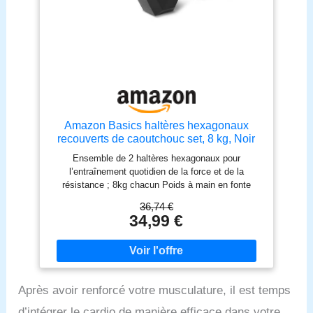
avec sa structure simple et un outil fourni, ce kit
d'haltères s’assemble rapidement. Faire du fitness à
domicile n’a jamais été aussi simple
Amazon Basics haltères hexagonaux
recouverts de caoutchouc set, 8 kg, Noir
Ensemble de 2 haltères hexagonaux pour
l’entraînement quotidien de la force et de la
résistance ; 8kg chacun Poids à main en fonte
solide enveloppés dans un caoutchouc durable qui
36,74 €
absorbe les chocs Les extrémités en forme
34,99 €
d’hexagone empêchent les poids de rouler et
permettent de les ranger entre les séances
d’entraînement Les poignées profilées
antidérapantes garantissent une prise en main sûre
et confortable Disponible en plusieurs poids/tailles
Après avoir renforcé votre musculature, il est temps
pour atteindre vos objectifs d’entraînement La
structure métallique de ce produit contient 100% de
d’intégrer le cardio de manière efficace dans votre