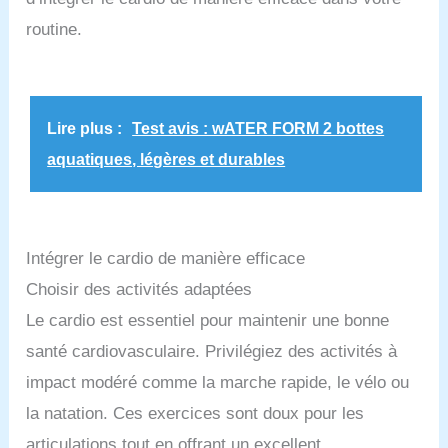
fer recyclé post-consommation certifié GRS (Global
Recycled Standard) Autres produits en caoutchouc
routine.
fabriqués certifiés FSC (FSC N004130). Fabriqués
avec des matériaux provenant de forêts gérées
durablement, de matériaux recyclés et/ou d’autres
sources de bois contrôlées
Lire plus :
Test avis : wATER FORM 2 bottes
aquatiques, légères et durables
Intégrer le cardio de manière efficace
Choisir des activités adaptées
Le cardio est essentiel pour maintenir une bonne
santé cardiovasculaire. Privilégiez des activités à
impact modéré comme la marche rapide, le vélo ou
la natation. Ces exercices sont doux pour les
articulations tout en offrant un excellent