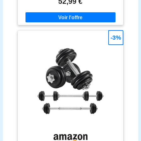
52,99 €
DÉRAPANT & SILENCIEUX】Grâce à leur surface
moletée, les barres de 12 cm de long sont
antiglisse. Elles assurent une utilisation sécurisée
et une bonne prise en main. Les 4 verrous
maintiennent les plaques en place et évitent les
bruits gênants 【ROBUSTE ET DURABLE】Un
-3%
revêtement en plastique de qualité ainsi qu’un
remplissage en béton et en sable est plus sûr
d’utilisation pour éviter les fuites, vous permettant
de profiter de ces haltères pendant de nombreuses
années ! 【POUR DIFFÉRENTS TYPES
D'ENTRAÎNEMENT】Avec ces haltères, vous
travaillez vos bras, épaules, poitrine, abdominaux,
dos et jambes. Niveau débutant ou avancé, ces
haltères conviennent à tous 【MONTAGE ET
DÉMONTAGE RAPIDE】Avec sa structure simple
et les accessoires fournis, vous pouvez assembler
rapidement ce set d'haltères. Faire du fitness à la
maison n'a jamais été aussi facile