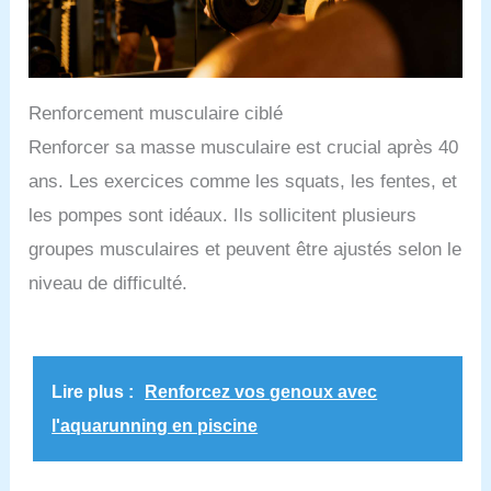
Renforcement musculaire ciblé
Renforcer sa masse musculaire est crucial après 40
ans. Les exercices comme les squats, les fentes, et
les pompes sont idéaux. Ils sollicitent plusieurs
groupes musculaires et peuvent être ajustés selon le
niveau de difficulté.
Lire plus :
Renforcez vos genoux avec
l'aquarunning en piscine