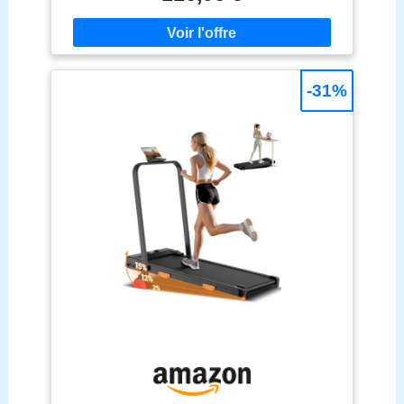
intégrées, il se soulève et se déplace facilement,
bruit, garantissant un entraînement fluide et stable.
vous permettant ainsi de maintenir votre routine
sportive tout en travaillant, en regardant la
télévision ou en vous relaxant chez vous. Le tapis
de marche compact indispensable. 【Facile à
-31%
ranger】: Grâce à ses roulettes intégrées, vous
pouvez le déplacer sans effort vers le bureau, la
chambre ou toute autre pièce. Son encombrement
réduit permet une installation flexible, même dans
un angle, sans sacrifier d'espace.