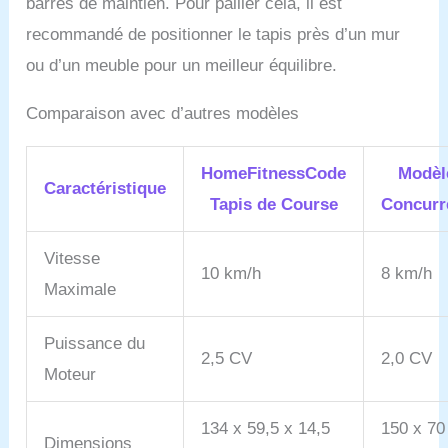
barres de maintien. Pour pallier cela, il est
recommandé de positionner le tapis près d’un mur
ou d’un meuble pour un meilleur équilibre.
Comparaison avec d’autres modèles
HomeFitnessCode
Modèl
Caractéristique
Tapis de Course
Concurr
Vitesse
10 km/h
8 km/h
Maximale
Puissance du
2,5 CV
2,0 CV
Moteur
134 x 59,5 x 14,5
150 x 70
Dimensions