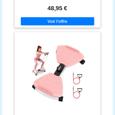
domicile pour les bras et les jambes, pour améliorer
la circulation sanguine et tonifier les muscles. Très
48,95 €
bon pour les personnes âgées et à mobilité réduite.
Faites de l'exercice cardio depuis une chaise ou
depuis le canapé. Le pédalier électrique vous
permet de pédaler assis et de faire de la
gymnastique à la maison. Montage facile et design
compact : la pédale se monte très facilement. Le
pédaleur électrique est compact, léger, facile à
ranger et à transporter en déplacement. C'est un
cadeau parfait pour les personnes âgées. Moniteur
LCD numérique multifonction : la machine à pédaler
affiche le temps d'exercice, le nombre de tours, les
tours par minute et les calories brûlées. Cet appareil
de gymnastique vous fournit toutes les informations
dont vous avez besoin pour mesurer vos
entraînements. Contrôle de résistance réglable : la
machine d'exercice à la maison vous permet de
régler facilement le niveau de tension des pédales
statiques avec le bouton pour contrôler le niveau de
résistance et l'intensité de l'entraînement. Le
pédaleur pour personnes âgées s'adapte aux
besoins de l'exercice des jambes et des bras. Le
mouvement des jambes améliore la circulation des