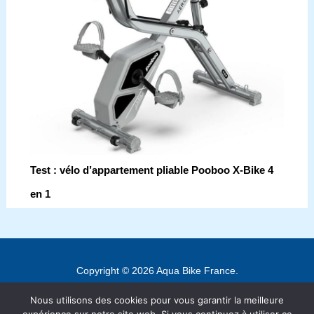
Test : vélo d’appartement pliable Pooboo X-Bike 4
en 1
Copyright © 2026 Aqua Bike France.
Contact
Nous utilisons des cookies pour vous garantir la meilleure
Mentions légales