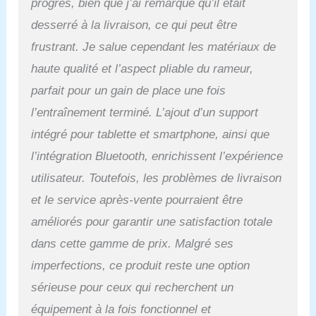
progrès, bien que j’ai remarqué qu’il était
captivantes, ainsi qu'un
suivi complet de vos
desserré à la livraison, ce qui peut être
progrès et performances
frustrant. Je salue cependant les matériaux de
lors de vos séances.
GARANTIE DE 5 ANS :
haute qualité et l’aspect pliable du rameur,
Profitez d'un service
parfait pour un gain de place une fois
complet incluant les
pièces de rechange et la
l’entraînement terminé. L’ajout d’un support
garantie pour votre
intégré pour tablette et smartphone, ainsi que
rameur, directement
depuis la France. Après
l’intégration Bluetooth, enrichissent l’expérience
l'enregistrement de
utilisateur. Toutefois, les problèmes de livraison
l'appareil, vous recevrez
une garantie gratuite de 5
et le service après-vente pourraient être
ans. Associée à nos
améliorés pour garantir une satisfaction totale
pièces de rechange
disponibles, WaterRower
dans cette gamme de prix. Malgré ses
garantit un plaisir
imperfections, ce produit reste une option
d'entraînement durable.
Design unique et peu
sérieuse pour ceux qui recherchent un
encombrant : Le
équipement à la fois fonctionnel et
WaterRower Driftwood est