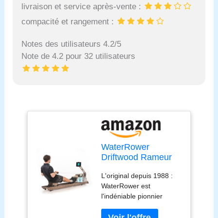
livraison et service après-vente :
compacité et rangement :
Notes des utilisateurs 4.2/5
Note de 4.2 pour 32 utilisateurs
WaterRower
Driftwood Rameur
d'eau | L'original
L'original depuis 1988 :
pour la Maison en
WaterRower est
Bois Massif
l'indéniable pionnier
Premium
parmi les rameurs à
renouvelable |
résistance à eau pour la