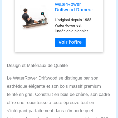
WaterRower
Driftwood Rameur
d'eau | L'original
L'original depuis 1988 :
pour la Maison en
WaterRower est
Bois Massif
l'indéniable pionnier
Premium
parmi les rameurs à
renouvelable |
résistance à eau pour la
LightRing &
maison et le studio depuis
Moniteur Bluetooth |
1988, et est fabriqué aux
Application et
États-Unis. Le bois de
Support de Tablette
chêne massif utilisé
gratuits
Design et Matériaux de Qualité
provient exclusivement de
forêts certifiées
Le WaterRower Driftwood se distingue par son
renouvelables aux États-
esthétique élégante et son bois massif premium
Unis et est donc une
ressource certifiée et
teinté en gris. Construit en bois de chêne, son cadre
durable. Une expérience
offre une robustesse à toute épreuve tout en
d'aviron authentique : sa
caractéristique distinctive
s’intégrant parfaitement dans n’importe quel
réside dans sa cuve à