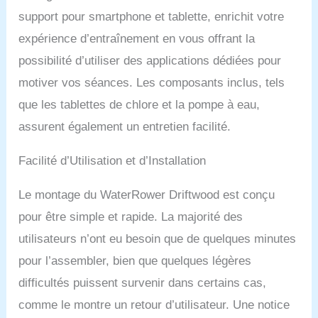
WATERROWER
support pour smartphone et tablette, enrichit votre
CONNECT vous donne
expérience d’entraînement en vous offrant la
accès à plus de 800
séances d'entraînement,
possibilité d’utiliser des applications dédiées pour
des écrans d'affichage de
motiver vos séances. Les composants inclus, tels
données spéciaux, des
vidéos de paysages
que les tablettes de chlore et la pompe à eau,
captivantes, ainsi qu'un
assurent également un entretien facilité.
suivi complet de vos
progrès et performances
Facilité d’Utilisation et d’Installation
lors de vos séances.
GARANTIE DE 5 ANS :
Profitez d'un service
Le montage du WaterRower Driftwood est conçu
complet incluant les
pour être simple et rapide. La majorité des
pièces de rechange et la
garantie pour votre
utilisateurs n’ont eu besoin que de quelques minutes
rameur, directement
pour l’assembler, bien que quelques légères
depuis la France. Après
difficultés puissent survenir dans certains cas,
l'enregistrement de
l'appareil, vous recevrez
comme le montre un retour d’utilisateur. Une notice
une garantie gratuite de 5