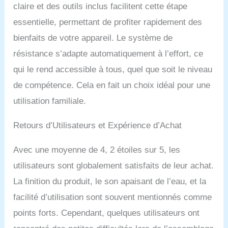
claire et des outils inclus facilitent cette étape
ans. Associée à nos
pièces de rechange
essentielle, permettant de profiter rapidement des
disponibles, WaterRower
bienfaits de votre appareil. Le système de
garantit un plaisir
d'entraînement durable.
résistance s’adapte automatiquement à l’effort, ce
Design unique et peu
qui le rend accessible à tous, quel que soit le niveau
encombrant : Le
WaterRower Driftwood est
de compétence. Cela en fait un choix idéal pour une
peu encombrant, il peut
utilisation familiale.
être rangé verticalement
et est facilement
déplaçable une fois
Retours d’Utilisateurs et Expérience d’Achat
debout, occupant ainsi
pas plus de place qu'une
Avec une moyenne de 4, 2 étoiles sur 5, les
chaise. Ayant son centre
utilisateurs sont globalement satisfaits de leur achat.
de gravité situé au niveau
de la cuve, il est très
La finition du produit, le son apaisant de l’eau, et la
facile de soulever
facilité d’utilisation sont souvent mentionnés comme
l'extrémité du rameur tout
en maintenant l'eau en
points forts. Cependant, quelques utilisateurs ont
toute sécurité dans la