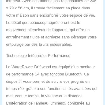
intérieur. Avec des dimensions raisonnables de 208
eau, offrant une
résistance naturelle,
x 79 x 56 cm, il trouve facilement sa place dans
silencieuse et efficace, ce
votre maison sans encombrer votre espace de vie.
qui rend les séances de
rameur sur le
Le détail que beaucoup apprécieront est le
WaterRower si uniques.
mouvement silencieux de l’appareil, qui offre un
LIGHTRING INTERACTIF
& APPLICATION
entraînement fluide et agréable sans déranger votre
GRATUITE : le LightRing
entourage par des bruits indésirables.
LED intégré ainsi que
l'application gratuite
Technologie Intégrée et Performance
WaterRower Connect,
offrent des programmes
d'entraînement variés et
Le WaterRower Driftwood est équipé d’un moniteur
différents modes
de performance S4 avec fonction Bluetooth. Ce
d'entraînement en quatre
couleurs différentes. 2
dispositif vous permet de suivre vos progrès en
MOIS D'ABONNEMENT
temps réel grâce à ses fonctionnalités avancées qui
PREMIUM OFFERTS sur
WATERROWER
mesurent le temps, la vitesse et la distance.
CONNECT : la version
L’intégration de l’anneau lumineux, combinée au
premium de l'application