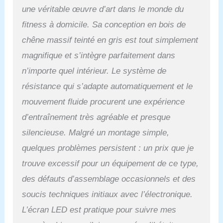
GRATUITE : le LightRing
une véritable œuvre d’art dans le monde du
LED intégré ainsi que
fitness à domicile. Sa conception en bois de
l'application gratuite
WaterRower Connect,
chêne massif teinté en gris est tout simplement
offrent des programmes
magnifique et s’intègre parfaitement dans
d'entraînement variés et
différents modes
n’importe quel intérieur. Le système de
d'entraînement en quatre
résistance qui s’adapte automatiquement et le
couleurs différentes. 2
MOIS D'ABONNEMENT
mouvement fluide procurent une expérience
PREMIUM OFFERTS sur
d’entraînement très agréable et presque
WATERROWER
CONNECT : la version
silencieuse. Malgré un montage simple,
premium de l'application
quelques problèmes persistent : un prix que je
WATERROWER
CONNECT vous donne
trouve excessif pour un équipement de ce type,
accès à plus de 800
des défauts d’assemblage occasionnels et des
séances d'entraînement,
soucis techniques initiaux avec l’électronique.
des écrans d'affichage de
données spéciaux, des
L’écran LED est pratique pour suivre mes
vidéos de paysages