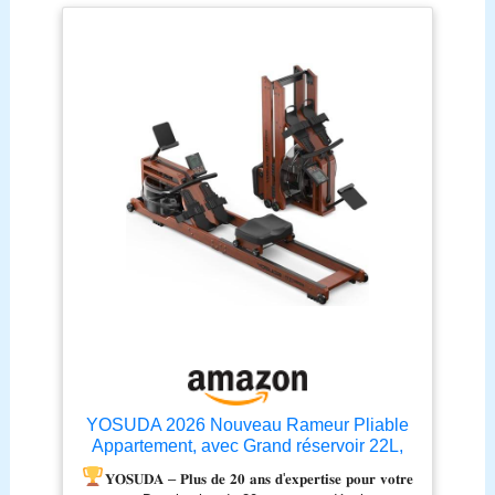
renouvelables aux États-
Unis et est donc une
ressource certifiée et
durable. Une expérience
d'aviron authentique : sa
caractéristique distinctive
réside dans sa cuve à
eau, offrant une
résistance naturelle,
silencieuse et efficace, ce
qui rend les séances de
rameur sur le
WaterRower si uniques.
LIGHTRING INTERACTIF
& APPLICATION
GRATUITE : le LightRing
LED intégré ainsi que
l'application gratuite
YOSUDA 2026 Nouveau Rameur Pliable
WaterRower Connect,
Appartement, avec Grand réservoir 22L,
offrent des programmes
APP/Bluetooth, Ultra-Silencieux, Support
𝐘𝐎𝐒𝐔𝐃𝐀 – 𝐏𝐥𝐮𝐬 𝐝𝐞 𝟐𝟎 𝐚𝐧𝐬 𝐝'𝐞𝐱𝐩𝐞𝐫𝐭𝐢𝐬𝐞 𝐩𝐨𝐮𝐫 𝐯𝐨𝐭𝐫𝐞
d'entraînement variés et
téléphone réglable, capacité Max.