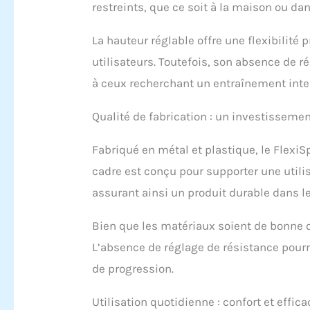
confo
restreints, que ce soit à la maison ou dan
régla
flexi
La hauteur réglable offre une flexibilité 
ergon
utilisateurs. Toutefois, son absence de 
antid
fluid
à ceux recherchant un entraînement inte
Qualité de fabrication : un investissemen
Fabriqué en métal et plastique, le FlexiS
cadre est conçu pour supporter une utili
assurant ainsi un produit durable dans l
Bien que les matériaux soient de bonne q
L’absence de réglage de résistance pourra
de progression.
Utilisation quotidienne : confort et effic