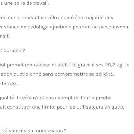
rt d'assise maximal grâce à l'assise souple et rembourrée,
s une salle de travail.
ble en hauteur (68-93 cm). Le plateau s'adapte de manière
ble en hauteur et en profondeur - pour une position
précieuse, rendant ce vélo adapté à la majorité des
omique quelle que soit l'activité. De larges pédales
résistance de pédalage ajustable pourrait ne pas convenir
érapantes assurent un maintien sûr et des mouvements
es.
nsif.
t durable ?
pot promet robustesse et stabilité grâce à ses 29,2 kg. Le
sation quotidienne sans compromettre sa solidité,
e temps.
ualité, le vélo n’est pas exempt de tout reproche.
it constituer une limite pour les utilisateurs en quête
acité sont-ils au rendez-vous ?