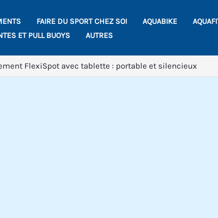
MENTS
FAIRE DU SPORT CHEZ SOI
AQUABIKE
AQUAF
NTES ET PULL BUOYS
AUTRES
ement FlexiSpot avec tablette : portable et silencieux