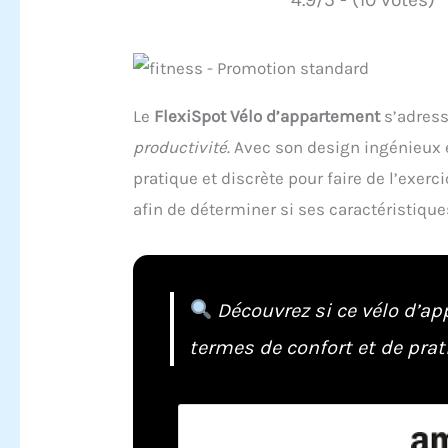
Le
FlexiSpot Vélo d’appartement
s’adress
productivité
. Avec son design ingénieux e
pratique et discrète pour faire de l’exerc
afin de déterminer si ses caractéristique
Découvrez si ce vélo d’a
termes de confort et de prati