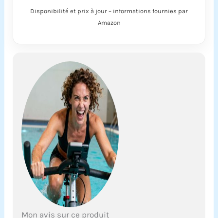
pendant toute
Disponibilité et prix à jour – informations fournies par
activité. Confort des
Amazon
bonnets souples : les
bonnets souples
intégrés offrent un
soutien et une forme
délicats, vous
assurant de rester à
l'aise et confiant, que
vous nagiez, prenez
un bain de soleil ou
que vous vous
détendiez au bord de
la piscine. Contrôle
du ventre et doublure
dorsale : les
panneaux de contrôle
du ventre
stratégiquement
placés lissent votre
section médiane pour
Mon avis sur ce produit