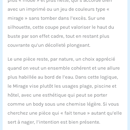
plus « mode » et plus nette, qui s’accorde bien
dorsale : les panneaux
de contrôle du ventre
avec un imprimé ou un jeu de couleurs type «
stratégiquement placés
mirage » sans tomber dans l’excès. Sur une
lissent votre section
silhouette, cette coupe peut valoriser le haut du
médiane pour une
silhouette flatteuse,
buste par son effet cadre, tout en restant plus
tandis que la doublure
couvrante qu’un décolleté plongeant.
arrière ajoute une
couche supplémentaire
de confort et de
Le une pièce reste, par nature, un choix apprécié
soutien. Design élégant
quand on veut un ensemble cohérent et une allure
: le col en V offre un
look intemporel et
plus habillée au bord de l’eau. Dans cette logique,
sophistiqué, ce qui en
le Mirage vise plutôt les usages plage, piscine et
fait un complément
parfait à votre
hôtel, avec une esthétique qui peut se porter
collection de maillots
comme un body sous une chemise légère. Si vous
de bain. Il a une
silhouette élégante qui
cherchez une pièce qui « fait tenue » autant qu’elle
améliore votre forme
sert à nager, l’intention est bien présente.
naturelle. Taille : nos