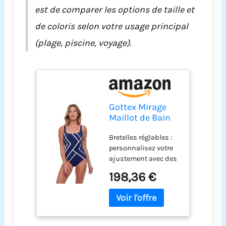
est de comparer les options de taille et
de coloris selon votre usage principal
(plage, piscine, voyage).
Gottex Mirage
Maillot de Bain
Une pièce à col
Bretelles réglables :
carré pour
personnalisez votre
Femme avec
ajustement avec des
Bonnets
bretelles réglables
Souples,
198,36 €
qui offrent un
contrôle du
soutien sur mesure,
Ventre, Doublure
assurant que votre
B et Bretelles
maillot de bain reste
réglables, Bleu
bien en place
Marine/Blanc, 42