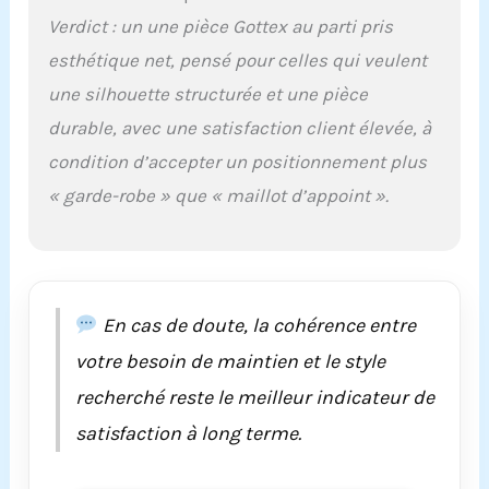
une silhouette
Verdict : un une pièce Gottex au parti pris
flatteuse, tandis que
la doublure arrière
esthétique net, pensé pour celles qui veulent
ajoute une couche
une silhouette structurée et une pièce
supplémentaire de
confort et de soutien.
durable, avec une satisfaction client élevée, à
Design élégant : le col
condition d’accepter un positionnement plus
en V offre un look
intemporel et
« garde-robe » que « maillot d’appoint ».
sophistiqué, ce qui en
fait un complément
parfait à votre
collection de maillots
de bain. Il a une
En cas de doute, la cohérence entre
silhouette élégante
qui améliore votre
votre besoin de maintien et le style
forme naturelle. Taille
recherché reste le meilleur indicateur de
: nos maillots de bain
ont tendance à tailler
satisfaction à long terme.
petit, nous vous
recommandons donc
de prendre une taille