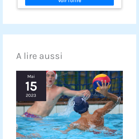
parties intimes. Résistance au Chlore: Excellente
stylé, parfait pour profiter pleinement de vos
résistance à l'eau chlorée, prolongeant
moments dans l'eau
efficacement la durée de vie de votre shorts de
bain homme. Confort Optimal: Notre boxer de bain
profilé est très extensible, il épouse la peau et
offre un soutien confortable, pour que vous
puissiez profiter de votre baignade sans vous
sentir gêné. Haute Qualité: Coutures plates pour
un confort inégalé. Les coutures serrées résistent
A lire aussi
à l'usure.
Mai
15
2023