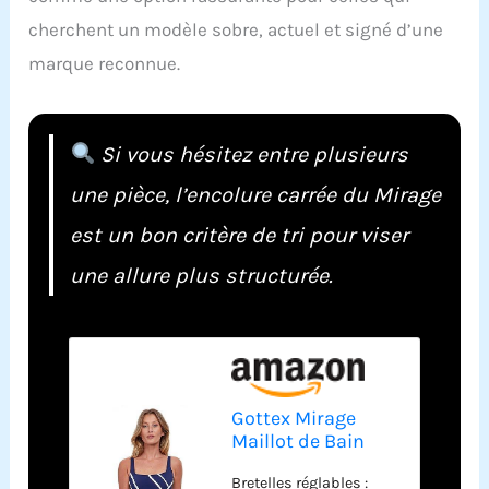
cherchent un modèle sobre, actuel et signé d’une
marque reconnue.
Si vous hésitez entre plusieurs
une pièce, l’encolure carrée du Mirage
est un bon critère de tri pour viser
une allure plus structurée.
Gottex Mirage
Maillot de Bain
Une pièce à col
Bretelles réglables :
carré pour Femme