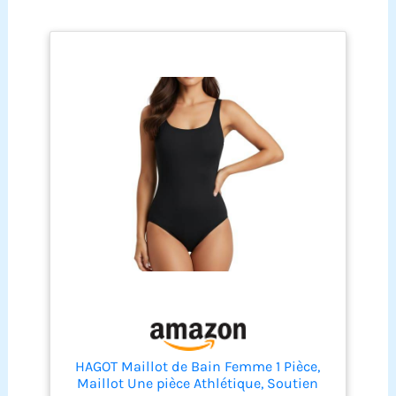
délicats, vous
assurant de rester à
l'aise et confiant, que
vous nagiez, prenez
un bain de soleil ou
que vous vous
détendiez au bord de
la piscine. Contrôle
du ventre et doublure
dorsale : les
panneaux de contrôle
du ventre
stratégiquement
placés lissent votre
section médiane pour
une silhouette
flatteuse, tandis que
la doublure arrière
ajoute une couche
supplémentaire de
HAGOT Maillot de Bain Femme 1 Pièce,
confort et de soutien.
Maillot Une pièce Athlétique, Soutien
Design élégant : le col