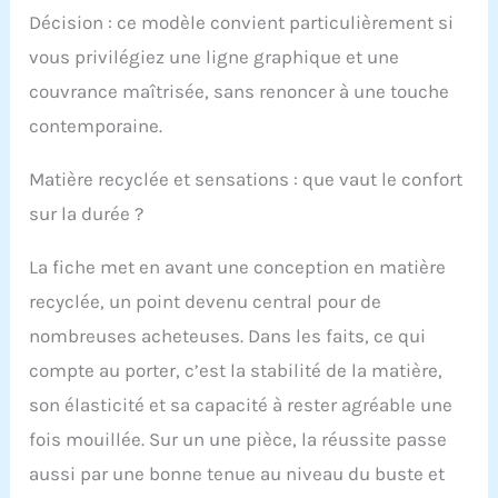
maillots de bain ont
Décision : ce modèle convient particulièrement si
tendance à tailler petit,
nous vous
vous privilégiez une ligne graphique et une
recommandons donc
couvrance maîtrisée, sans renoncer à une touche
de prendre une taille
au-dessus pour
contemporaine.
garantir un ajustement
confortable et flatteur.
Matière recyclée et sensations : que vaut le confort
Veuillez vous référer à
notre tableau des
sur la durée ?
tailles pour des
mesures précises : US
La fiche met en avant une conception en matière
6, EU 36, US 8, EU 38,
recyclée, un point devenu central pour de
US 10, EU 40, US 12, EU
42, US 14, EU 44, US 16,
nombreuses acheteuses. Dans les faits, ce qui
EU 46.
compte au porter, c’est la stabilité de la matière,
son élasticité et sa capacité à rester agréable une
fois mouillée. Sur un une pièce, la réussite passe
aussi par une bonne tenue au niveau du buste et