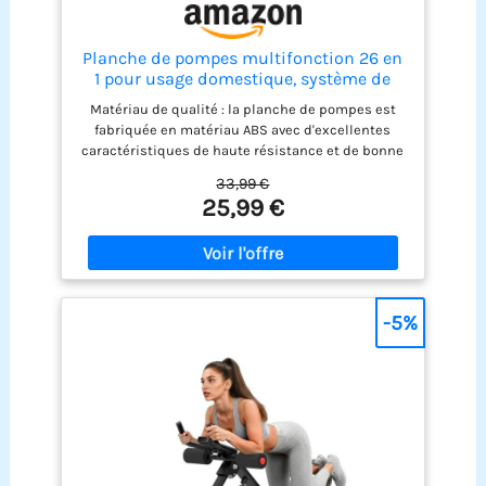
Planche de pompes multifonction 26 en
1 pour usage domestique, système de
fitness, sol, poitrine, exercices
Matériau de qualité : la planche de pompes est
musculaires, équipement professionnel
fabriquée en matériau ABS avec d'excellentes
pour brûler les graisses pour homme (26
caractéristiques de haute résistance et de bonne
en 1)
ténacité, la poignée antidérapante aide à répartir
33,99 €
la force uniformément et peut fournir une prise en
25,99 €
main confortable pour minimiser la fatigue du
poignet. Des coussinets antidérapants ont
également été ajoutés pour aider à stabiliser le
corps pendant l'exercice. Offre une expérience
d'entraînement stable et sûre Planche de
musculation : la planche de pompes portable
-5%
peut être utilisée avec une variété d'accessoires
de gym, ce qui peut répondre à la plupart de vos
besoins d'entraînement dans la salle de sport.
Planche de push-up légère et pliable pour une
utilisation à la maison, au bureau ou à la salle de
sport. Reste stable sur toutes les surfaces Smart
Counting Pushup Board : tableau de pompes avec
écran LED HD, capteurs sensibles et précis pour