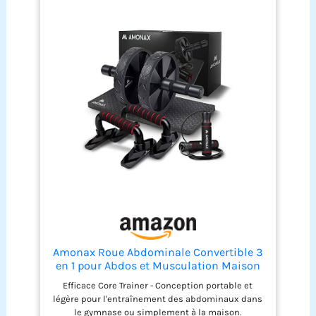
la salle de sport, au parc, dans votre salon et plus
durabilité à long terme et une sécurité optimale
encore. C'est également un cadeau parfait pour
pendant vos séances. 5 réglages en hauteur & 2
tous les amateurs de fitness
angles d'inclinaison :Notre machine à
abdominaux propose 5 niveaux de hauteur et 2
angles d'inclinaison, vous permettant d'adapter
parfaitement l'intensité de votre entraînement -
idéal pour tous les niveaux de fitness. Suivi des
données : L'écran LCD affiche clairement les
répétitions, le compteur et le temps
d'entraînement, vous permettant de suivre vos
progrès et de planifier votre prochaine séance. Un
appui prolongé sur le bouton permet de
réinitialiser les données d'entraînement. Roues
renforcées & rembourrage en mousse : Les
rouleaux robustes et épais ainsi que le
rembourrage en mousse NBR haute qualité
augmentent la sécurité et la durabilité de
l'appareil, le rendant moins susceptible aux
dommages.
Amonax Roue Abdominale Convertible 3
en 1 pour Abdos et Musculation Maison
Efficace Core Trainer - Conception portable et
légère pour l'entraînement des abdominaux dans
le gymnase ou simplement à la maison.