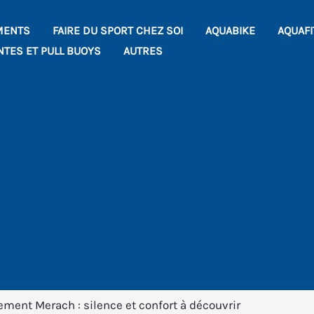
MENTS
FAIRE DU SPORT CHEZ SOI
AQUABIKE
AQUAF
NTES ET PULL BUOYS
AUTRES
ement Merach : silence et confort à découvrir