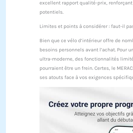
pieds
excellent rapport qualité-prix, renforça
pour 
potentiels.
ajust
aux u
intég
Limites et points à considérer : faut-il pa
de re
12 Mo
Bien que ce vélo d’intérieur offre de n
tutori
besoins personnels avant l’achat. Pour u
d'app
mois.
ultra-moderne, des fonctionnalités lim
répon
pourraient être un frein. Certes, le MERA
ses atouts face à vos exigences spécifiq