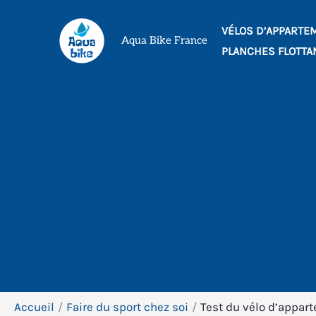
Aller
VÉLOS D’APPARTE
au
Aqua Bike France
PLANCHES FLOTTA
contenu
Accueil
Faire du sport chez soi
Test du vélo d’appart