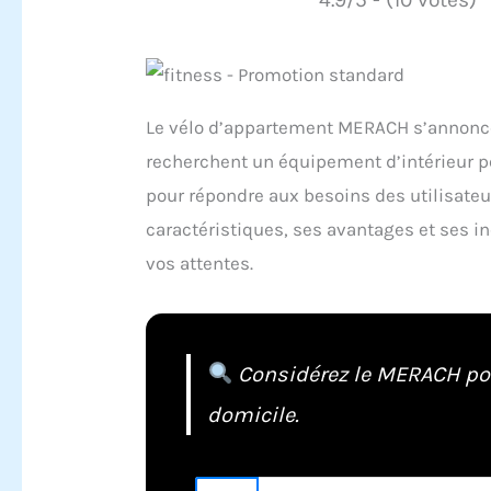
Le vélo d’appartement MERACH s’annonc
recherchent un équipement d’intérieur pe
pour répondre aux besoins des utilisateu
caractéristiques, ses avantages et ses i
vos attentes.
Considérez le MERACH pou
domicile.