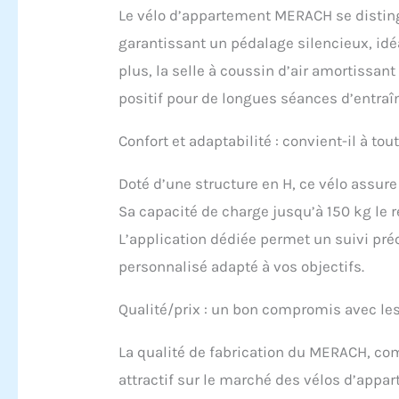
élect
Le vélo d’appartement MERACH se distin
aussi
garantissant un pédalage silencieux, idé
entra
conta
plus, la selle à coussin d’air amortissan
sans 
positif pour de longues séances d’entra
donné
dista
Cadre
Confort et adaptabilité : convient-il à to
renfo
struc
Doté d’une structure en H, ce vélo assur
capab
Sa capacité de charge jusqu’à 150 kg le 
tradi
sprin
L’application dédiée permet un suivi pré
optim
personnalisé adapté à vos objectifs.
bascu
pédal
Confo
Qualité/prix : un bon compromis avec le
avec 
longu
La qualité de fabrication du MERACH, com
lomba
attractif sur le marché des vélos d’appar
sensa