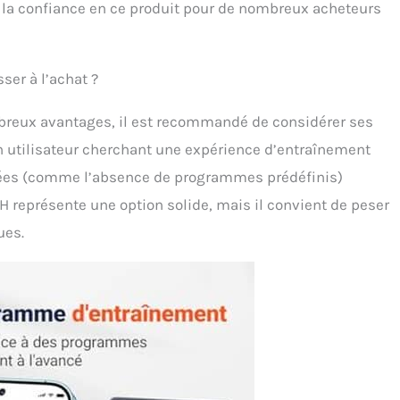
 renforcent la sécurité. Le guidon est réglable en hauteur
nt la confiance en ce produit pour de nombreux acheteurs
les positions assise et debout, tandis que la selle est
able verticalement et horizontalement afin de convenir
tilisateurs mesurant entre 145 et 195 cm. Le porte-haltères
ré permet de combiner efficacement exercices de cardio et
sser à l’achat ?
nforcement musculaire. Service Client Réactif et Garantie
is : Une notice de montage détaillée ainsi que des
ombreux avantages, il est recommandé de considérer ses
els vidéo facilitent l'installation de votre vélo
n utilisateur cherchant une expérience d’entraînement
artement. Vous bénéficiez également d'une garantie de 12
 Notre équipe d'assistance est à votre disposition pour
itées (comme l’absence de programmes prédéfinis)
dre rapidement et efficacement à toutes vos questions.
CH représente une option solide, mais il convient de peser
ues.