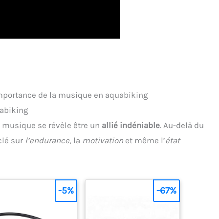
importance de la musique en aquabiking
uabiking
la musique se révèle être un
allié indéniable
. Au-delà du
clé sur
l’endurance
, la
motivation
et même l’
état
-5%
-67%