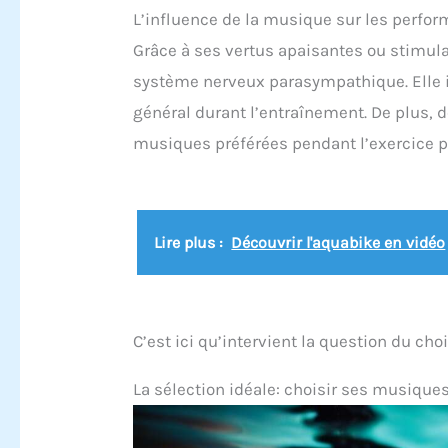
or
L’influence de la musique sur les perfo
d'étanchéité IPX8, adapté
aux sports, à la natation
Grâce à ses vertus apaisantes ou stimula
et à la plongée en
é
apnée.Le mode Bluetooth
système nerveux parasympathique. Elle in
C
n'est pas pris en charge
général durant l’entraînement. De plus, 
ca
sous l'eau 【TECHNOLOGIE
ne
DE CONDUCTION
musiques préférées pendant l’exercice 
OSSEUSE】: Les ecouteurs
de natation utilisent une
s
technologie de
conduction osseuse de
pa
pointe. Contrairement aux
Lire plus :
Découvrir l'aquabike en vidéo
mê
écouteurs
lu
conventionnels, le son est
n'i
transmis du bas vers
l'oreille interne par la
Te
vibration des os du crâne.
C’est ici qu’intervient la question du c
Ce
【LATEST BLUETOOTH 5.4】:
o
Puce Bluetooth 5.4
intégrée au casque,
La sélection idéale: choisir ses musique
améliore
tr
considérablement la
p
vitesse de