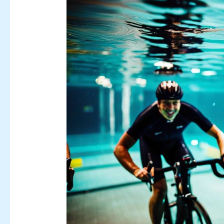
m
communication, la
distance de
communication et la
i
stabilité. Avec une
po
distance de transmission
de 15 mètres, une latence
éc
presque "zéro", une faible
u
consommation d'énergie
et d'autres avantages.
pe
【MÉMOIRE INTÉGRÉE DE
d
32 Go】: Les ecouteurs à
conduction osseuse avec
heu
mémoire intégrée de 32
Go peuvent stocker
co
environ 8000 musiques et
prennent en charge MP3,
tr
WAV, WMA, AAC et FLAC, et
vous pouvez écouter sans
ré
appareils. L'eau interfère
no
avec le signal Bluetooth,
e
veuillez passer en mode
p
MP3 lorsque vous nagez
an
sous l'eau. 【SÛR &
le
SAIN】 : Le design à