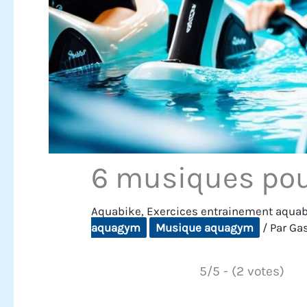
6 musiques pour
Aquabike
,
Exercices entrainement aqua
aquagym
Musique aquagym
/ Par
Ga
5/5 - (2 votes)