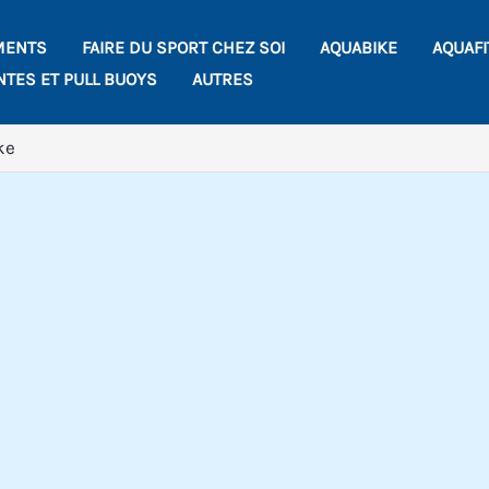
MENTS
FAIRE DU SPORT CHEZ SOI
AQUABIKE
AQUAF
NTES ET PULL BUOYS
AUTRES
ke