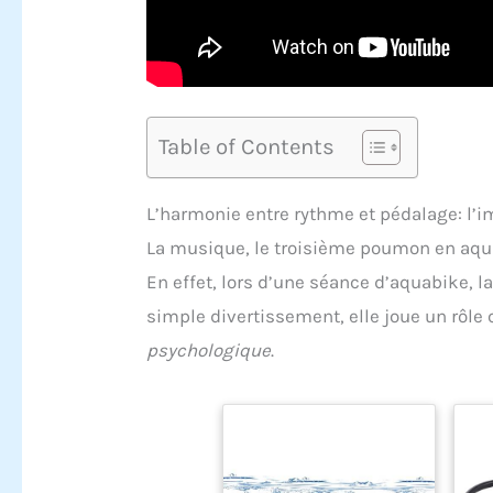
Table of Contents
L’harmonie entre rythme et pédalage: l’
La musique, le troisième poumon en aq
En effet, lors d’une séance d’aquabike, 
simple divertissement, elle joue un rôle 
psychologique
.