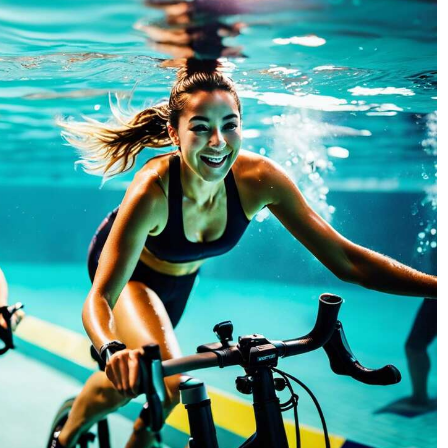
oindre. Stable, rapide,
comme casque Open-Ear
compatible avec votre
sport pour course à pied,
smartphone, montre
running, marche,
ntelligente, ordinateur
cyclisme, vélo et salle de
rtable, tablette. Super
sport. Autonomie 12h &
Longue Veille: Notre
micro anti-vent – Profitez
outeur sport sans fil a
jusqu’à 12 heures de
ne longue durée de vie
musique ou d’appels avec
de la batterie, chargez
ce casque sans fil
ndant 2 heures, profitez
Bluetooth. Le micro anti-
'appels continus et de
vent aide à améliorer les
musique pendant 10
appels en extérieur,
res, qui est le meilleur
tandis que la charge
choix pour fitness,
rapide de 10 minutes offre
nduite, course et sport.
jusqu’à 3 heures d’écoute
Étanche & Anti-
avant sport, trajet ou
anspiration: Ce casque
entraînement. Maintien
sport bluetooth est
stable pour natation &
sistant à l'eau selon la
fitness – Le tour de cou
rme IPX5. Le revêtement
léger et ergonomique
xtérieur du produit est
reste bien en place
rotégé par une couche
pendant natation, course
ticorrosion pour éviter
à pied, vélo, fitness et
s dommages causés par
activités outdoor.