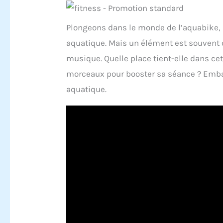
Plongeons dans le monde de l’aquabike, un
aquatique. Mais un élément est souvent o
musique. Quelle place tient-elle dans ce
morceaux pour booster sa séance ? Emb
aquatique.