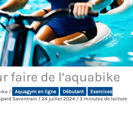
 faire de l’aquabike
bike
/
Aquagym en ligne
Débutant
Exercices
spard Saventrain
/
24 juillet 2024
/
3 minutes de lecture