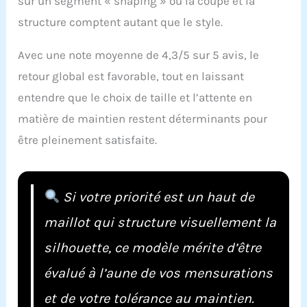
sur un segment « shaping » où la coupe et la
structure comptent autant que le style.
Avec une note moyenne de 4,3/5 sur 5 avis, le
retour global est favorable, tout en laissant
entendre que le choix de taille et l’attente en
matière de maintien restent déterminants pour
être pleinement satisfaite.
Si votre priorité est un haut de
maillot qui structure visuellement la
silhouette, ce modèle mérite d’être
évalué à l’aune de vos mensurations
et de votre tolérance au maintien.