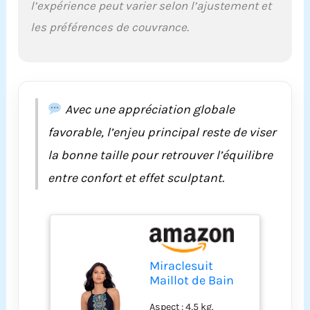
de vos préférences
l’expérience peut varier selon l’ajustement et
d'ajustement ou si
les préférences de couvrance.
vous préférez un
ajustement moins
serré. Pour le buste,
mesurez la partie la
plus large de la
poitrine. Pour la taille,
Avec une appréciation globale
mesurez la partie la
favorable, l’enjeu principal reste de viser
plus étroite de votre
taille, au-dessus de
la bonne taille pour retrouver l’équilibre
votre nombril. Pour la
entre confort et effet sculptant.
hanche, mesurez le
tour de hanches à
environ 10,2 cm sous
votre nombril. Pour le
torse, mesurez entre
vos jambes et au-
Miraclesuit
dessus de l'épaule.
Maillot de Bain
Reportez-vous au
pour Femme
tableau des tailles à
Aspect : 4,5 kg.
avec col Haut et
gauche. Après chaque