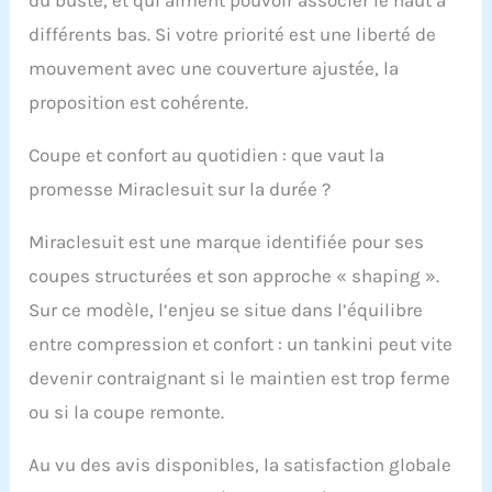
du buste, et qui aiment pouvoir associer le haut à
d'ajustement ou si
différents bas. Si votre priorité est une liberté de
vous préférez un
ajustement moins
mouvement avec une couverture ajustée, la
serré. Pour le buste,
proposition est cohérente.
mesurez la partie la
plus large de la
Coupe et confort au quotidien : que vaut la
poitrine. Pour la taille,
mesurez la partie la
promesse Miraclesuit sur la durée ?
plus étroite de votre
taille, au-dessus de
Miraclesuit est une marque identifiée pour ses
votre nombril. Pour la
hanche, mesurez le
coupes structurées et son approche « shaping ».
tour de hanches à
Sur ce modèle, l’enjeu se situe dans l’équilibre
environ 10,2 cm sous
votre nombril. Pour le
entre compression et confort : un tankini peut vite
torse, mesurez entre
devenir contraignant si le maintien est trop ferme
vos jambes et au-
dessus de l'épaule.
ou si la coupe remonte.
Reportez-vous au
tableau des tailles à
Au vu des avis disponibles, la satisfaction globale
gauche. Après chaque