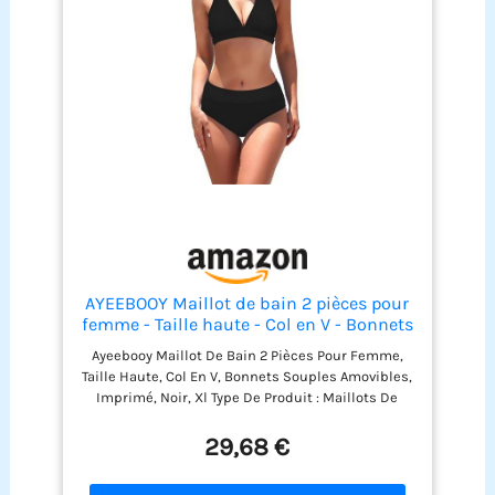
vous permettent de
personnaliser
l'ajustement à votre
forme unique. Un
drapé doux
dissimule sans effort
les kilos en trop dans
votre abdomen. Taille
: commandez un
maillot de bain dans
votre taille habituelle
pour un ajustement
plus confortable et
AYEEBOOY Maillot de bain 2 pièces pour
amincissant. Une
femme - Taille haute - Col en V - Bonnets
taille au-dessus est
souples amovibles - Imprimé, Noir , XL
Ayeebooy Maillot De Bain 2 Pièces Pour Femme,
suggérée en fonction
Taille Haute, Col En V, Bonnets Souples Amovibles,
de vos préférences
Imprimé, Noir, Xl Type De Produit : Maillots De
d'ajustement ou si
Bain Type Gl : Habillement
vous préférez un
29,68 €
ajustement moins
serré. Pour le buste,