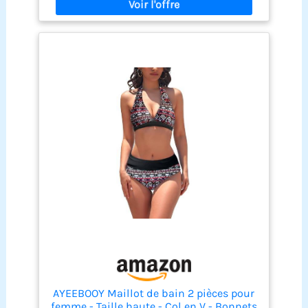
mesurez la partie la
plus large de la
poitrine. Pour la taille,
mesurez la partie la
plus étroite de votre
taille, au-dessus de
votre nombril. Pour la
hanche, mesurez le
tour de hanches à
environ 10,2 cm sous
votre nombril. Pour le
torse, mesurez entre
vos jambes et au-
dessus de l'épaule.
Reportez-vous au
tableau des tailles à
gauche. Après chaque
utilisation, lavez
votre Miraclesuit à la
main dans de l'eau
froide et claire et
AYEEBOOY Maillot de bain 2 pièces pour
suspendez-la pour
femme - Taille haute - Col en V - Bonnets