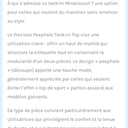
forme parfaite de
À qui s’adresse ce tankini Miraclesuit ? une option
sablier. Les détails du
pour celles qui veulent du maintien sans renoncer
judas sont amusants
et séduisants. Bas
au style
vendu séparément. Les
sangles réglables vous
Le Precioso Peephole Tankini Top vise une
permettent de
personnaliser
utilisation claire : offrir un haut de maillot qui
l'ajustement à votre
structure la silhouette tout en conservant la
forme unique. Un drapé
doux dissimule sans
modularité d’un deux-pièces. Le design « peephole
effort les kilos en trop
» (découpe) apporte une touche mode,
dans votre abdomen.
généralement appréciée par celles qui veulent
Taille : commandez un
maillot de bain dans
éviter l’effet « top de sport » parfois associé aux
votre taille habituelle
modèles gainants.
pour un ajustement
plus confortable et
amincissant. Une taille
Ce type de pièce convient particulièrement aux
au-dessus est
utilisatrices qui privilégient le confort et la tenue
suggérée en fonction
de vos préférences