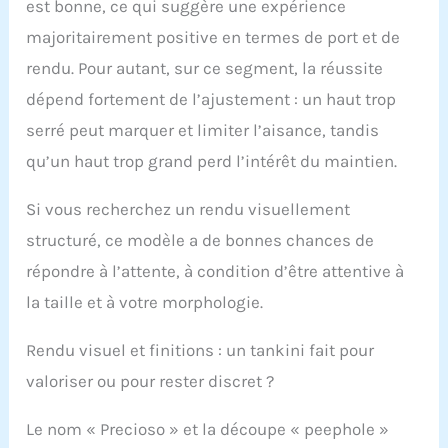
est bonne, ce qui suggère une expérience
utilisation, lavez votre
Miraclesuit à la main
majoritairement positive en termes de port et de
dans de l'eau froide et
rendu. Pour autant, sur ce segment, la réussite
claire et suspendez-la
pour sécher. Ne pas
dépend fortement de l’ajustement : un haut trop
utiliser d'eau de Javel.
serré peut marquer et limiter l’aisance, tandis
Ne pas repasser ni
sécher au sèche-linge.
qu’un haut trop grand perd l’intérêt du maintien.
Suivre ces instructions
vous aidera à prolonger
Si vous recherchez un rendu visuellement
la durée de vie de votre
structuré, ce modèle a de bonnes chances de
maillot de bain afin
que vous puissiez en
répondre à l’attente, à condition d’être attentive à
profiter encore plus
la taille et à votre morphologie.
longtemps
Rendu visuel et finitions : un tankini fait pour
valoriser ou pour rester discret ?
Le nom « Precioso » et la découpe « peephole »