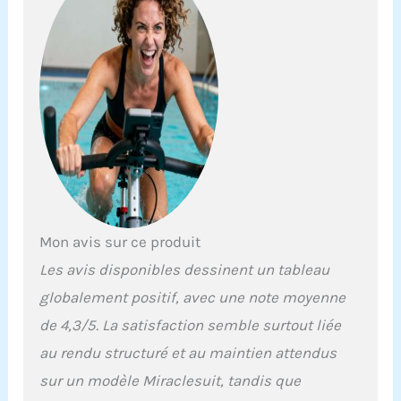
du judas sont
amusants et
séduisants. Bas
vendu séparément.
Les sangles réglables
vous permettent de
personnaliser
l'ajustement à votre
forme unique. Un
drapé doux
dissimule sans effort
les kilos en trop dans
votre abdomen. Taille
Mon avis sur ce produit
: commandez un
Les avis disponibles dessinent un tableau
maillot de bain dans
votre taille habituelle
globalement positif, avec une note moyenne
pour un ajustement
de 4,3/5. La satisfaction semble surtout liée
plus confortable et
amincissant. Une
au rendu structuré et au maintien attendus
taille au-dessus est
sur un modèle Miraclesuit, tandis que
suggérée en fonction