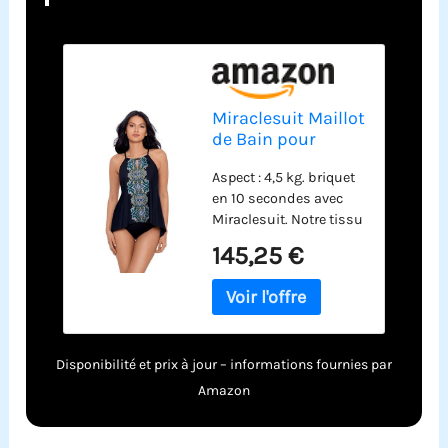
Miraclesuit Maillot
de Bain pour
Femme avec col
Aspect : 4,5 kg. briquet
Haut et Bonnets
en 10 secondes avec
Souples,
Miraclesuit. Notre tissu
Noir/Multicolore,
exclusif Miratex affine
44
145,25 €
et amincit sans
panneaux ni doublures
pour une forme et un
contrôle total du corps.
L'encolure haute avec
Disponibilité et prix à jour – informations fournies par
soutien-gorge à
bonnets souples
Amazon
sculpte subtilement
votre poitrine, offrant la