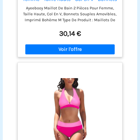
souples amovibles - Imprimé, Bohemia,
sécher. Ne pas
Ayeebooy Maillot De Bain 2 Pièces Pour Femme,
M
utiliser d'eau de Javel.
Taille Haute, Col En V, Bonnets Souples Amovibles,
Ne pas repasser ni
Imprimé Bohème M Type De Produit : Maillots De
sécher au sèche-
Bain Type Gl : Habillement
linge. Suivre ces
30,14 €
instructions vous
aidera à prolonger la
durée de vie de votre
maillot de bain afin
que vous puissiez en
profiter encore plus
longtemps