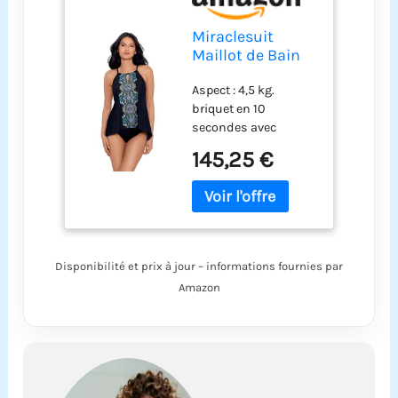
Miraclesuit
Maillot de Bain
pour Femme
Aspect : 4,5 kg.
avec col Haut et
briquet en 10
Bonnets
secondes avec
Souples,
Miraclesuit. Notre
Noir/Multicolore,
145,25 €
tissu exclusif Miratex
44
affine et amincit
sans panneaux ni
doublures pour une
forme et un contrôle
total du corps.
Disponibilité et prix à jour – informations fournies par
L'encolure haute avec
Amazon
soutien-gorge à
bonnets souples
sculpte subtilement
votre poitrine, offrant
la forme parfaite de
sablier. Les détails