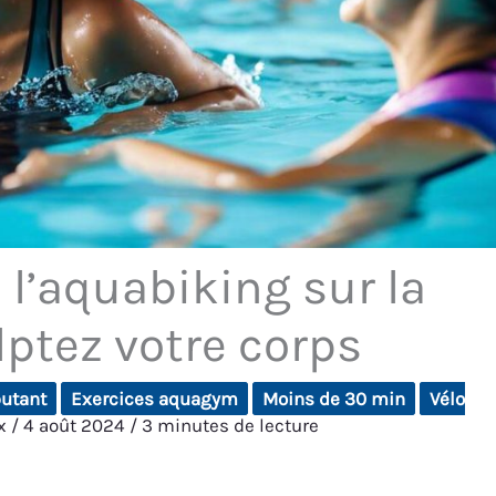
 l’aquabiking sur la
lptez votre corps
utant
Exercices aquagym
Moins de 30 min
Vélo
ux
/
4 août 2024
/
3 minutes de lecture