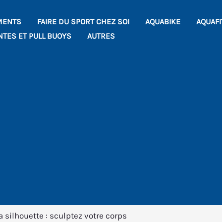
MENTS
FAIRE DU SPORT CHEZ SOI
AQUABIKE
AQUAF
NTES ET PULL BUOYS
AUTRES
a silhouette : sculptez votre corps