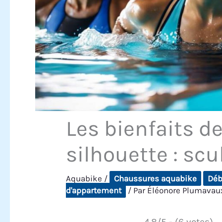
Les bienfaits de
silhouette : scu
Aquabike
/
Chaussures aquabike
Déb
d'appartement
/ Par
Éléonore Plumava
4.8/5 - (6 votes)