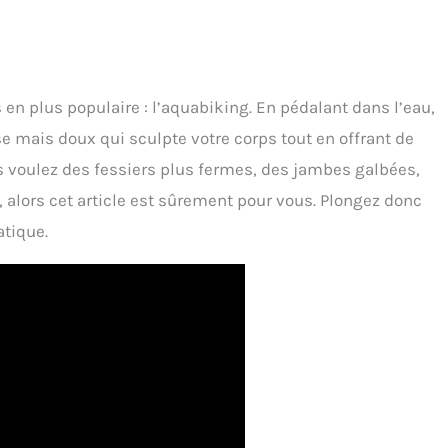
s en plus populaire : l’aquabiking. En pédalant dans l’eau,
 mais doux qui sculpte votre corps tout en offrant de
s voulez des fessiers plus fermes, des jambes galbées,
 alors cet article est sûrement pour vous. Plongez donc
atique.