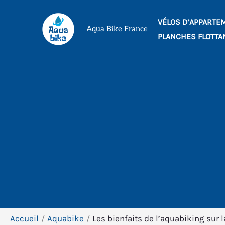
Aller
VÉLOS D’APPARTE
au
Aqua Bike France
PLANCHES FLOTTA
contenu
Accueil
Aquabike
Les bienfaits de l’aquabiking sur l