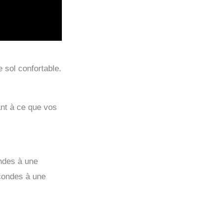
e sol confortable.
ant à ce que vos
ndes à une
condes à une