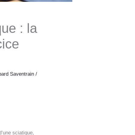
que : la
cice
ard Saventrain
/
d’une sciatique,