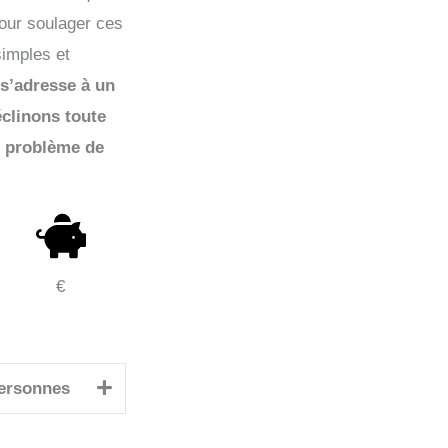
pour soulager ces
simples et
 s’adresse à un
éclinons toute
e problème de
€
ersonnes