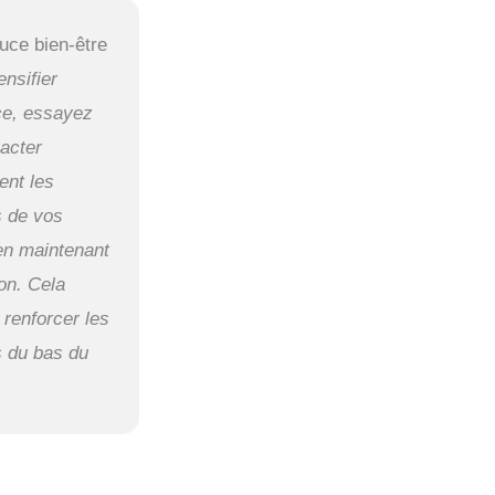
uce bien-être
ensifier
ice, essayez
racter
ent les
 de vos
en maintenant
ion. Cela
 renforcer les
 du bas du