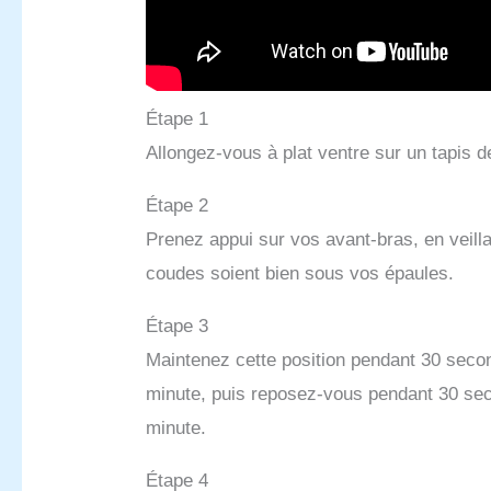
Étape 1
Allongez-vous à plat ventre sur un tapis d
Étape 2
Prenez appui sur vos avant-bras, en veill
coudes soient bien sous vos épaules.
Étape 3
Maintenez cette position pendant 30 seco
minute, puis reposez-vous pendant 30 se
minute.
Étape 4