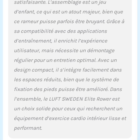
satisfaisante. L’assemblage est un jeu
d'exercice efficace et
efficace qui rivalise avec
d’enfant, ce qui est un atout majeur, bien que
les meilleurs rameurs
ce rameur puisse parfois être bruyant. Grâce à
pour un usage
domestique.
sa compatibilité avec des applications
Entraînement interactif :
d’entraînement, il enrichit l’expérience
restez motivé avec l'écran
utilisateur, mais nécessite un démontage
intégré du rameur LUFT
SWEDEN offrant une
régulier pour un entretien optimal. Avec un
variété de programmes
design compact, il s’intègre facilement dans
d'entraînement et de
suivi des progrès pour
les espaces réduits, bien que le système de
garder votre expérience
fixation des pieds puisse être amélioré. Dans
d'aviron à domicile
attrayante et conforme à
l’ensemble, le LUFT SWEDEN Elite Rower est
vos objectifs de remise
un choix solide pour ceux qui recherchent un
en forme. Durable et
facile à utiliser : conçu
équipement d’exercice cardio intérieur lisse et
pour supporter une
performant.
capacité de poids allant
jusqu'à 226,8 kg, le