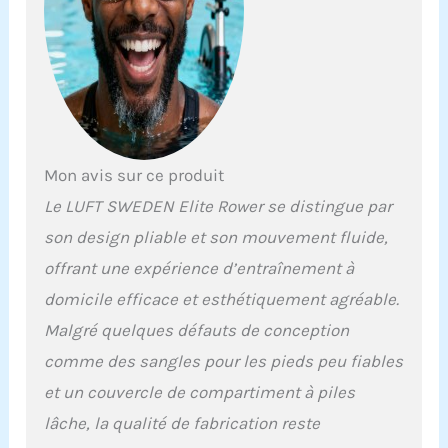
cardio en intérieur ultime
avec le rameur Luft
Sweden, équipé d'un
système de résistance
magnétique de pointe qui
fournit un mouvement
d'aviron fluide et
silencieux, ce qui le rend
Mon avis sur ce produit
parfait pour les
Le LUFT SWEDEN Elite Rower se distingue par
gymnases à domicile et
les exercices à domicile.
son design pliable et son mouvement fluide,
Fitness complet du corps
offrant une expérience d’entraînement à
: avec le rameur LUFT
SWEDEN vous pouvez
domicile efficace et esthétiquement agréable.
vous engager dans un
Malgré quelques défauts de conception
entraînement complet
qui cible plusieurs
comme des sangles pour les pieds peu fiables
groupes musculaires, y
et un couvercle de compartiment à piles
compris les bras, les
jambes et le tronc,
lâche, la qualité de fabrication reste
offrant une séance