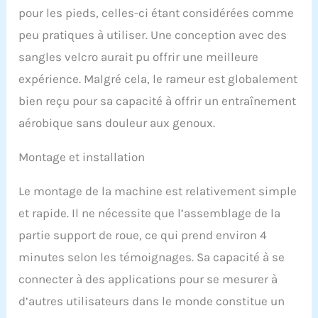
pour les pieds, celles-ci étant considérées comme
rameur LUFT SWEDEN est
un équipement
peu pratiques à utiliser. Une conception avec des
d'entraînement à
sangles velcro aurait pu offrir une meilleure
domicile robuste et fiable
qui offre des niveaux de
expérience. Malgré cela, le rameur est globalement
résistance réglables pour
bien reçu pour sa capacité à offrir un entraînement
s'adapter aux débutants
et aux rameurs
aérobique sans douleur aux genoux.
chevronnés, assurant
une séance d'exercice
Montage et installation
personnalisée et
confortable.
Le montage de la machine est relativement simple
et rapide. Il ne nécessite que l’assemblage de la
partie support de roue, ce qui prend environ 4
minutes selon les témoignages. Sa capacité à se
connecter à des applications pour se mesurer à
d’autres utilisateurs dans le monde constitue un