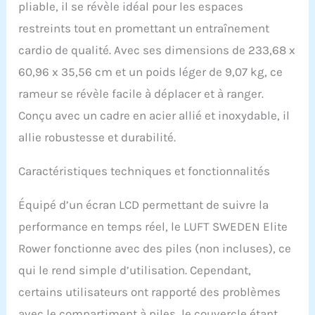
pliable, il se révèle idéal pour les espaces
l'expérience de l'exercice
cardio en intérieur ultime
restreints tout en promettant un entraînement
avec le rameur Luft
cardio de qualité. Avec ses dimensions de 233,68 x
Sweden, équipé d'un
système de résistance
60,96 x 35,56 cm et un poids léger de 9,07 kg, ce
magnétique de pointe qui
rameur se révèle facile à déplacer et à ranger.
fournit un mouvement
d'aviron fluide et
Conçu avec un cadre en acier allié et inoxydable, il
silencieux, ce qui le rend
allie robustesse et durabilité.
parfait pour les
gymnases à domicile et
les exercices à domicile.
Caractéristiques techniques et fonctionnalités
Fitness complet du corps
: avec le rameur LUFT
Équipé d’un écran LCD permettant de suivre la
SWEDEN vous pouvez
performance en temps réel, le LUFT SWEDEN Elite
vous engager dans un
entraînement complet
Rower fonctionne avec des piles (non incluses), ce
qui cible plusieurs
qui le rend simple d’utilisation. Cependant,
groupes musculaires, y
compris les bras, les
certains utilisateurs ont rapporté des problèmes
jambes et le tronc,
avec le compartiment à piles, le couvercle étant