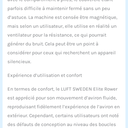
offrant une séance
d'exercice efficace et
parfois difficile à maintenir fermé sans un peu
efficace qui rivalise avec
d’astuce. La machine est censée être magnétique,
les meilleurs rameurs
pour un usage
mais selon un utilisateur, elle utilise en réalité un
domestique.
ventilateur pour la résistance, ce qui pourrait
Entraînement interactif :
restez motivé avec l'écran
générer du bruit. Cela peut être un point à
intégré du rameur LUFT
considérer pour ceux qui recherchent un appareil
SWEDEN offrant une
variété de programmes
silencieux.
d'entraînement et de
suivi des progrès pour
Expérience d’utilisation et confort
garder votre expérience
d'aviron à domicile
En termes de confort, le LUFT SWEDEN Elite Rower
attrayante et conforme à
vos objectifs de remise
est apprécié pour son mouvement d’aviron fluide,
en forme. Durable et
reproduisant fidèlement l’expérience de l’aviron en
facile à utiliser : conçu
pour supporter une
extérieur. Cependant, certains utilisateurs ont noté
capacité de poids allant
des défauts de conception au niveau des boucles
jusqu'à 226,8 kg, le