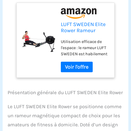
LUFT SWEDEN Elite
Rower Rameur
magnétique
Utilisation efficace de
Compact avec
l'espace : le rameur LUFT
Design Pliable pour
SWEDEN est habilement
Le Fitness à
conçu pour un usage
Domicile,
domestique, avec une
équipement
construction pliable qui
d'exercice Cardio
le rend idéal pour les
intérieur Lisse et
petits espaces de vie,
Silencieux avec
assurant un
Moniteur de
Présentation générale du LUFT SWEDEN Elite Rower
entraînement haute
Performance
performance sans
Le LUFT SWEDEN Elite Rower se positionne comme
occuper de précieuses
un rameur magnétique compact de choix pour les
superficies carrées.
Entraînement cardio
amateurs de fitness à domicile. Doté d’un design
avancé : faites