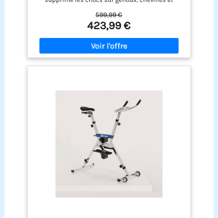
kg, Gris
hanches, convient à la rééducation fonctionnelle,
599,99 €
les seniors, les personnes en surpoids ou
423,99 €
souffrant de douleurs articulaires. La résistance
hydrique naturelle renforce le cœur, améliore
l'endurance cardio, affine la silhouette et muscle
le corps sans la moindre sensation de chaleur
étouffante et de transpiration excessive Multiples
réglages personnalisables pour toutes les
morphologies: La selle ergonomique se règle en
hauteur et en avant-arrière tandis que le guidon
ajustable verticalement permet d'adapter la
posture à votre taille pour limiter les tensions
dorsales. Les pédales dotées de brides
antidérapantes maintiennent solidement vos
pieds, que vous soyez pieds nus ou équipé de
chaussures aquatiques pour une sécurité en
mouvement Déplacement facile grâce aux
roulettes intégrées: Des roulettes fluides
installées sur la base du vélo aquatique vous
permettent de déplacer sans effort l'appareil
entre le fond de la piscine, le bord de bassin ou
votre zone de stockage hors utilisation. Convient
aux particuliers, hôtels et salles de sport qui