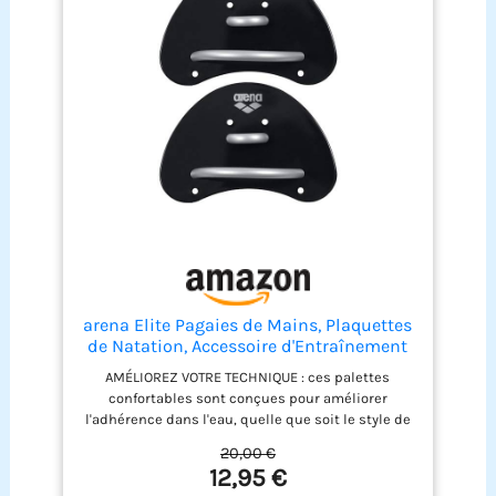
arena Elite Pagaies de Mains, Plaquettes
de Natation, Accessoire d'Entraînement
de Piscine, Pagaies de Piscine avec
AMÉLIOREZ VOTRE TECHNIQUE : ces palettes
Sangles Ajustables, Paume Non Couverte
confortables sont conçues pour améliorer
l'adhérence dans l'eau, quelle que soit le style de
nage, idéal pour les nageurs de compétition et les
20,00 €
nageurs en forme SENS DE L'EAU : Les palmes
12,95 €
arena Elite Finger Paddles offrent une expérience