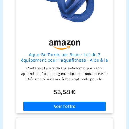
Aqua-Be Tomic par Beco - Lot de 2
équipement pour l’aquafitness - Aide à la
flottabilité - Équipements de sport
Contenu : 1 paire de Aqua-Be Tomic par Beco.
nautique, bleu
Appareil de fitness ergonomique en mousse E.V.A. -
Crée une résistance à l'eau optimale pour le
renforcement musculaire. Forme articulée
permettant des transferts rapides de la main au
53,58 €
pied. Grâce aux barres étroites, ces équipements
sont faciles à saisir, que vous ayez des grandes ou
des petites mains.