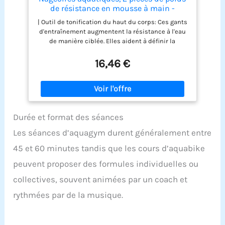
de résistance en mousse à main -
équipement d'entraînement pour
| Outil de tonification du haut du corps: Ces gants
piscine, pour femmes, hommes, adultes,
d'entraînement augmentent la résistance à l'eau
sportifs, poids pour natation, aquagym,
de manière ciblée. Elles aident à définir la
fitness, sport
musculature des bras, des épaules, du dos et de
la poitrine et à sculpter les contours du corps,
16,46 €
idéales pour les exercices dynamiques dans l'eau.
| Augmentation des performances sportives: les
disques aquatiques favorisent l'endurance
musculaire et améliorent les performances
athlétiques grâce à la résistance à l'eau réglable,
Durée et format des séances
ce qui permet une augmentation progressive de
l'intensité de l'entraînement, ce qui est idéal pour
Les séances d’aquagym durent généralement entre
les plans de fitness personnalisés. Optimise vos
compétences : Les disques d’exercices
45 et 60 minutes tandis que les cours d’aquabike
aquatiques sont conçus pour optimiser les
peuvent proposer des formules individuelles ou
compétences à chaque utilisation. La résistance à
l'eau du palme manuel est utilisée dans les
collectives, souvent animées par un coach et
piscines ou les eaux ouvertes, garantissant ainsi
rythmées par de la musique.
des progrès constants pour tous les utilisateurs,
quel que soit leur niveau d'expérience. | Matériau
léger et doux : les disques d'exercice aquatique
offrent une surface lisse et confortable grâce à un