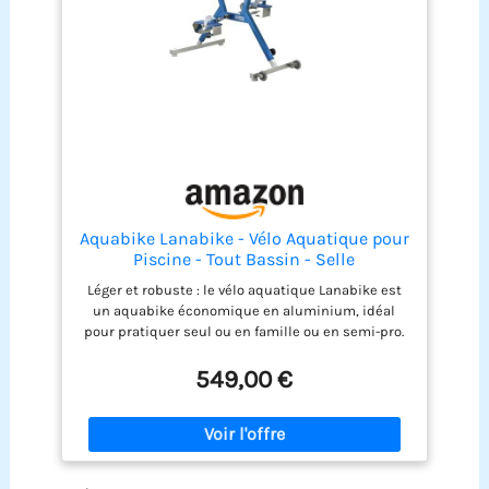
Aquabike Lanabike - Vélo Aquatique pour
Piscine - Tout Bassin - Selle
Ergonomique - Guidon Sport - Pédales
Léger et robuste : le vélo aquatique Lanabike est
Antidérapantes - Réglages Click & Turn -
un aquabike économique en aluminium, idéal
Bleu - Waterflex, Large, (WX-LANA-BL)
pour pratiquer seul ou en famille ou en semi-pro.
Sa légèreté en fait un vélo de piscine tout à fait
exceptionnel pour sa mise en eau ou son
549,00 €
enlèvement Simple d’utilisation : sa structure
ergonomique a été pensée pour optimiser vos
exercices aquatiques. La selle tout comme le
guidon sont réglables en hauteur grâce aux
montants gradués et le système Click & Turn