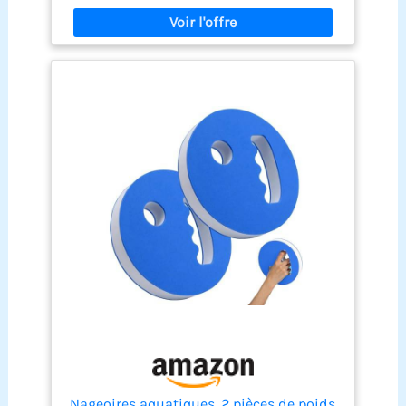
tactile améliorée, augmentant la friction et
améliorant la perception de l'eau grâce à la
paume non couverte UNIVERSAL FIT : ces palmes
de piscine sont équipées de sangles en
caoutchouc réglables et s'adaptent à différentes
tailles de mains, offrant une prise en main
optimale et confortable RÉDUCTION DES
BLESSURES : idéales pour renforcer les avant-bras,
les palmes permettent d'améliorer la technique
de nage sans pression excessive sur les épaules,
réduisant ainsi le risque de blessure
COMPOSITION : Ces palmes sont composées à 90%
de polyéthylène et à 10% de caoutchouc
thermoplastique et ne contiennent pas de PVC, ce
qui en fait un accessoire d'entraînement fiable et
sûr
Nageoires aquatiques, 2 pièces de poids