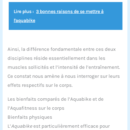
matériau léger et doux qui garantit une prise en
main sûre pour les enfants. Conçues pour être
Lire plus :
3 bonnes raisons de se mettre à
utilisées par toutes les tranches d'âge et avec des
l'aquabike
intensités d'entraînement ajustables pour les
adultes, ces palmes améliorent ainsi le cours de
fitness aquatique familial avec confort et fiabilité
pour tous les niveaux de performance. Activité
aquatique dynamique : Conçues pour stimuler
l’enthousiasme de toutes les tranches d’âge, les
Ainsi, la différence fondamentale entre ces deux
disques aquatiques offrent une approche vivante
disciplines réside essentiellement dans les
pour les entraînements en piscine et
garantissent un plaisir supplémentaire lors des
muscles sollicités et l’intensité de l’entraînement.
activités de fitness aquatique. Son attrait visuel
Ce constat nous amène à nous interroger sur leurs
bicolore attrayant pendant l'utilisation souligne le
caractère dynamique. Cet équipement de fitness
effets respectifs sur le corps.
aquatique rend l'entraînement à la piscine varié,
favorise une participation active et assure une
expérience rafraîchissante
Les bienfaits comparés de l’Aquabike et de
l’Aquafitness sur le corps
Bienfaits physiques
L’
Aquabike
est particulièrement efficace pour