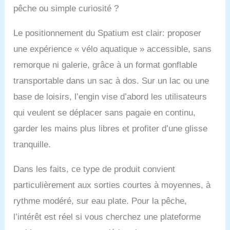
pêche ou simple curiosité ?
arrière est modifiée par
la pédale. Conduite
silencieuse en même
Le positionnement du Spatium est clair: proposer
temps. Il ne dérange
une expérience « vélo aquatique » accessible, sans
pas les créatures
aquatiques, ce qui en
remorque ni galerie, grâce à un format gonflable
fait le meilleur choix
transportable dans un sac à dos. Sur un lac ou une
pour la pêche et
l'observation des
base de loisirs, l’engin vise d’abord les utilisateurs
créatures aquatiques.
qui veulent se déplacer sans pagaie en continu,
★【Vélo d'eau pliable
garder les mains plus libres et profiter d’une glisse
portable】Le vélo d'eau
gonflable peut être
tranquille.
démonté et assemblé
en quelques minutes, et
Dans les faits, ce type de produit convient
le cadre ne pèse que
21 kg. La taille du cadre
particulièrement aux sorties courtes à moyennes, à
peut être facilement
rythme modéré, sur eau plate. Pour la pêche,
mise dans le coffre
d'une voiture familiale,
l’intérêt est réel si vous cherchez une plateforme
et le flotteur peut être