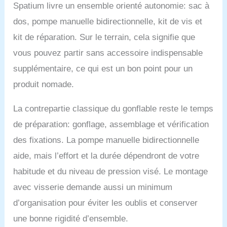
partie d'entraînement
Spatium livre un ensemble orienté autonomie: sac à
est composée d'une
dos, pompe manuelle bidirectionnelle, kit de vis et
coque en alliage
d'aluminium, d'une
kit de réparation. Sur le terrain, cela signifie que
boîte de vitesses
vous pouvez partir sans accessoire indispensable
conique en acier
inoxydable et d'un
supplémentaire, ce qui est un bon point pour un
réducteur d'engrenage
produit nomade.
planétaire. Il peut
fonctionner dans l'eau
La contrepartie classique du gonflable reste le temps
de mer et l'eau douce
sans rouille ni
de préparation: gonflage, assemblage et vérification
corrosion. ★【Bonne
des fixations. La pompe manuelle bidirectionnelle
stabilité】Roues de vélo
retirées, ajout de 2
aide, mais l’effort et la durée dépendront de votre
planches à pagaie,
habitude et du niveau de pression visé. Le montage
transmission à hélice
mise à jour. Le ponton à
avec visserie demande aussi un minimum
double corps pour vélo
d’organisation pour éviter les oublis et conserver
aquatique a une
structure multi-
une bonne rigidité d’ensemble.
chambres à air a une