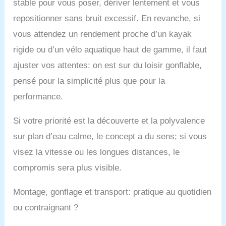
stable pour vous poser, dériver lentement et vous
gonflé. Il adopte un
design à dégagement
repositionner sans bruit excessif. En revanche, si
rapide et facile à plier,
vous attendez un rendement proche d’un kayak
et peut être mis dans
un sac à dos après
rigide ou d’un vélo aquatique haut de gamme, il faut
dégonflage. Les adultes
ajuster vos attentes: on est sur du loisir gonflable,
peuvent facilement le
soulever. ★【Matériau
pensé pour la simplicité plus que pour la
Drop-Stitch】Le ponton
performance.
du vélo aquatique est
fabriqué en matériau
Si votre priorité est la découverte et la polyvalence
PVC à double couche
haute résistance pour
sur plan d’eau calme, le concept a du sens; si vous
SUP, qui est plus anti-
visez la vitesse ou les longues distances, le
collision et résistant à
l'usure que le matériau
compromis sera plus visible.
PVC ordinaire, léger et
sûr! Le support est
Montage, gonflage et transport: pratique au quotidien
composé d'un matériau
ou contraignant ?
en alliage d'aluminium
haute résistance, et la