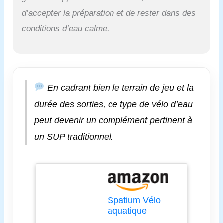
21 kg. La taille du
d’accepter la préparation et de rester dans des
cadre peut être
conditions d’eau calme.
facilement mise dans
le coffre d'une voiture
familiale, et le flotteur
peut être gonflé. Il
adopte un design à
dégagement rapide et
En cadrant bien le terrain de jeu et la
facile à plier, et peut
durée des sorties, ce type de vélo d’eau
être mis dans un sac
à dos après
peut devenir un complément pertinent à
dégonflage. Les
un SUP traditionnel.
adultes peuvent
facilement le soulever.
★【Matériau Drop-
Stitch】Le ponton du
vélo aquatique est
fabriqué en matériau
PVC à double couche
Spatium Vélo
haute résistance pour
aquatique
SUP, qui est plus anti-
modèle 2.0 pour