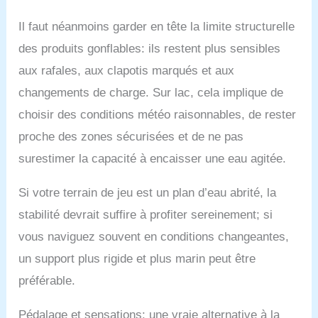
aquatiques, lacs
aquatiques, rivières et
Il faut néanmoins garder en tête la limite structurelle
océans. Il peut
des produits gonflables: ils restent plus sensibles
également fournir des
divertissements dans
aux rafales, aux clapotis marqués et aux
les zones touristiques
changements de charge. Sur lac, cela implique de
près de l'eau. C'est
également une bonne
choisir des conditions météo raisonnables, de rester
idée pour les
proche des zones sécurisées et de ne pas
entreprises locales de
location de vélos
surestimer la capacité à encaisser une eau agitée.
aquatiques.
Si votre terrain de jeu est un plan d’eau abrité, la
stabilité devrait suffire à profiter sereinement; si
vous naviguez souvent en conditions changeantes,
un support plus rigide et plus marin peut être
préférable.
Pédalage et sensations: une vraie alternative à la