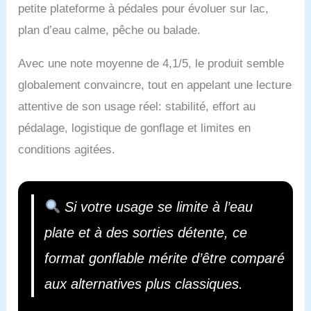
petite plateforme à pédales pour évoluer sur lac,
plan d’eau calme, pêche ou balade.
Avec une note moyenne de 4,1/5, le produit semble
globalement convaincre, tout en appelant une lecture
attentive de son usage réel: stabilité, effort au
pédalage, logistique de gonflage et limites en
conditions agitées.
Si votre usage se limite à l’eau
plate et à des sorties détente, ce
format gonflable mérite d’être comparé
aux alternatives plus classiques.