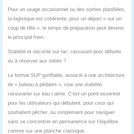
excellente performance
Pour un usage occasionnel ou des sorties planifiées,
anti-vent et de vagues,
et (+Mat) peut
la logistique est cohérente; pour un départ « sur un
supporter 200 kg à 350
coup de tête », le temps de préparation peut devenir
kg, et peut surfer
le principal frein.
librement sur les petites
vagues, la vitesse de
croisière est de 6 à 8
Stabilité et sécurité sur lac: rassurant pour débuter
km/h. Accélération
ou à réserver aux initiés ?
optimale même à haute
vitesse grâce au
rapport de vitesse
Le format SUP gonflable, associé à une architecture
élevé. ★【Hélice
de « bateau à pédales », vise une stabilité
soulevable】L’hélice
rassurante sur eau calme. C’est un point essentiel
adopte un design de
levage, ce qui est
pour les utilisateurs qui débutent, pour ceux qui
pratique pour jouer
souhaitent pêcher, ou simplement pour naviguer
dans des eaux à
différentes vitesses et
sans se concentrer en permanence sur l’équilibre
profondeurs ! Convient
comme sur une planche classique.
pour : parcs