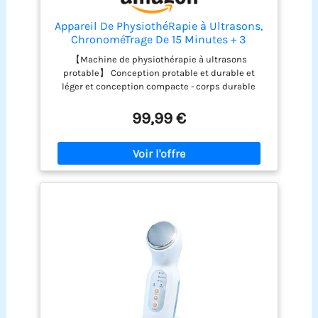
Appareil De PhysiothéRapie à Ultrasons,
ChronoméTrage De 15 Minutes + 3
Vitesses RéGlables, ThéRapie Physique -
【Machine de physiothérapie à ultrasons
Pour Soulager Les Douleurs Corporelles,
protable】 Conception protable et durable et
Masseur Corporel De GuéRison
léger et conception compacte - corps durable
Musculaire
avec une poignée large confortable pour une
partie plus large du corps. Destiné aux
99,99 €
soulagement du cou, du dos, des jambes, des
douleurs aux pieds, des spasmes musculaires et
des contractures articulaires. peut être utilisé sur
le muscle complet du corps se détendez.
【Soulagement efficace de la douleur】 Cette
machine de thérapie musculaire atténue
efficacement la douleur en ciblant les
nocicepteurs, en inhibant la transmission du
signal de douleur et en fournissant des effets
analgésiques. Il est idéal pour les personnes qui
éprouvent une gêne prolongée ou une raideur
musculaire, aidant à assouplir le corps et l'esprit
tout en réduisant la fatigue. 【3 engrenages
réglables】 Plus la fréquence ultrasonique est
élevée, plus l'effet apaisant est évident. 3 MHz: