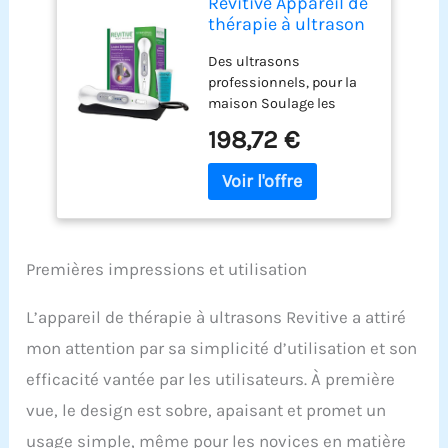
Revitive Appareil de
thérapie à ultrason
Des ultrasons
professionnels, pour la
maison Soulage les
douleurs chroniques et
198,72 €
aiguës Idéal pour les
blessures musculaires,
les courbatures et les
foulures Accélère le
processus naturel de
guérison Détend les
Premières impressions et utilisation
muscles
L’appareil de thérapie à ultrasons Revitive a attiré
mon attention par sa simplicité d’utilisation et son
efficacité vantée par les utilisateurs. À première
vue, le design est sobre, apaisant et promet un
usage simple, même pour les novices en matière