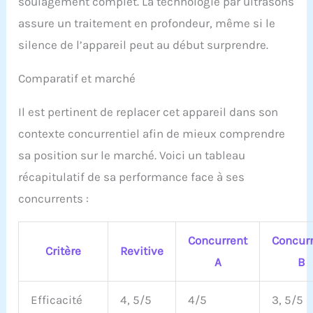
soulagement complet. La technologie par ultrasons
assure un traitement en profondeur, même si le
silence de l’appareil peut au début surprendre.
Comparatif et marché
Il est pertinent de replacer cet appareil dans son
contexte concurrentiel afin de mieux comprendre
sa position sur le marché. Voici un tableau
récapitulatif de sa performance face à ses
concurrents :
Concurrent
Concur
Critère
Revitive
A
B
Efficacité
4, 5/5
4/5
3, 5/5