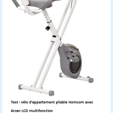
Test : vélo d’appartement pliable Homcom avec
écran LCD multifonction