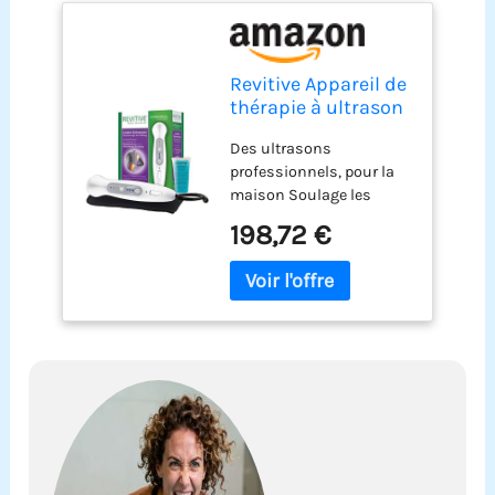
Revitive Appareil de
thérapie à ultrason
Des ultrasons
professionnels, pour la
maison Soulage les
douleurs chroniques et
198,72 €
aiguës Idéal pour les
blessures musculaires,
les courbatures et les
foulures Accélère le
processus naturel de
guérison Détend les
muscles