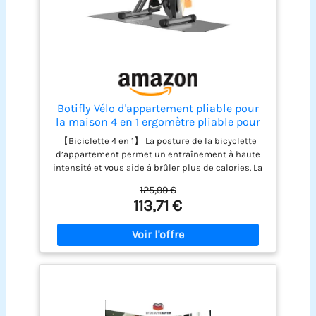
Botifly Vélo d'appartement pliable pour
la maison 4 en 1 ergomètre pliable pour
la maison, 150 kg, portée avec résistance
【Biciclette 4 en 1】 La posture de la bicyclette
magnétique réglable et écran LCD
d’appartement permet un entraînement à haute
fitness bike avec capteurs à pulsation
intensité et vous aide à brûler plus de calories. La
posture semi-allongée avec un faible impact et
125,99 €
une expérience de conduite plus confortable.
113,71 €
Cette vélo d'appartement est également équipé
de bandes de résistance pour les bras qui aident
à renforcer les muscles supérieurs et à améliorer
l'entraînement du corps 【Système de résistance
magnétique silencieux】 Cette vélo
d'appartement offre plusieurs options de poids
réglables. Nous utilisons un volant magnétique
silencieux et coulissant pour garantir que votre
entraînement à domicile n'interfère pas avec les