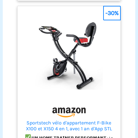
support et regardez vos programmes préférés en
même temps. Amusez-vous ! 【Siège confortable
-30%
et pédales antidérapantes】 Nos vélos d'intérieur
pour la maison ont des sièges confortables et des
pédales antidérapantes pour offrir le support le
plus stable et l'expérience d'entraînement la plus
confortable. La hauteur du siège peut également
être ajustée à plusieurs niveaux pour offrir une
large gamme d'options de hauteur 【Garantie de
qualité fiable】Nous fournissons une garantie
gratuite de 1 an pour tous nos produits. Qu'il
s'agisse du remplacement d'un accessoire, d'une
question relative au produit ou du manuel
d'instructions en format électronique, n'hésitez
pas à nous contacter. Nous promettons de vous
offrir une solution satisfaisante dans les 24
heures, avec une attitude sincère. Choisissez «
Vos commandes » > trouvez l'ID de la commande >
cliquez sur « Contacter le vendeur »
Sportstech vélo d'appartement F-Bike
X100 et X150 4 en 1, avec 1 an d'App STL
Incluse, home trainer pour adultes,
𝗨𝗡 𝗛𝗢𝗠𝗘 𝗧𝗥𝗔𝗜𝗡𝗘𝗥 𝗣𝗘𝗥𝗙𝗢𝗥𝗠𝗔𝗡𝗧 : Le