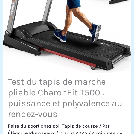
Test du tapis de marche
pliable CharonFit T500 :
puissance et polyvalence au
rendez-vous
Faire du sport chez soi
,
Tapis de course
/ Par
Éléonore Plumavaux
/
11 août 2025
/
4 minutes de