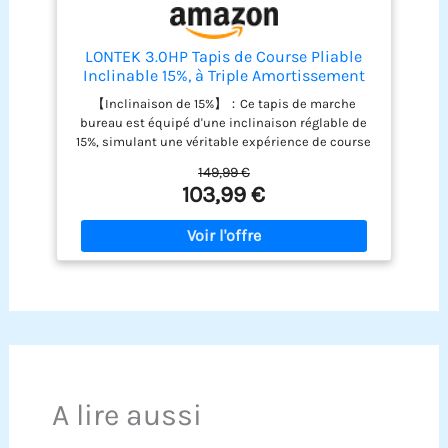
LONTEK 3.0HP Tapis de Course Pliable
Inclinable 15%, à Triple Amortissement
【Inclinaison de 15%】：Ce tapis de marche
bureau est équipé d'une inclinaison réglable de
15%, simulant une véritable expérience de course
en montée. Ce design permet d'augmenter la
149,99 €
consommation de calories de 60%, tout en
103,99 €
améliorant la protection des genoux de 30%,
réduisant efficacement les risques de blessures.
Il contribue également à une amélioration de 20%
de l'endurance cardiovasculaire, vous permettant
de profiter d'un entraînement scientifique à
domicile. 【6 en 1 Tapis de course inclinable】:La
vitesse de ce tapis de marche inclinable est de 1-
10 km/h, un tapis de marche electrique pliable
silencieux peut être changé en 3 modes. et la
capacité de charge maximale est de 159 kg.
【3.0HP Moteur silencieux】:Ce walking pad
A lire aussi
pliable est équipée d'un moteur plus durable,
avec une durée de vie de plus de 3500 heures et
un niveau sonore inférieur à 45 dB, de sorte que