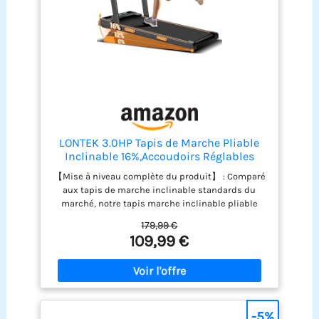
LONTEK 3.0HP Tapis de Marche Pliable
Inclinable 16%,Accoudoirs Réglables
【Mise à niveau complète du produit】 : Comparé
aux tapis de marche inclinable standards du
marché, notre tapis marche inclinable pliable
silencieux offre un réglage manuel d'inclinaison à
179,99 €
3 niveaux (max 16%), un moteur sans balais de 3.0
109,99 €
CV (vitesse max 10 km/h), un plateau (2 couches)
et une bande de course (6 couches). Il dispose
également de reposabrazos ajustables pour plus
de confort ; avec son panneau LED intuitif et
télécommande magnétique, ce tapis roulant
pliable vous permet d’entraîner efficacement et
-5%