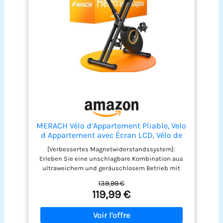
MERACH Vélo d’Appartement Pliable, Velo
d Appartement avec Écran LCD, Vélo de
Fitness Magnétique à Domicile avec
[Verbessertes Magnetwiderstandssystem]:
Coussin Confortable, Gain de Place, Pour
Erleben Sie eine unschlagbare Kombination aus
l’Entraînement Cardio, Capacité Max
ultraweichem und geräuschlosem Betrieb mit
136KG
dem hometrainer fahrrad klappbar, das über 16
139,99 €
Stufen des Magnetwiderstands verfügt. Passen
119,99 €
Sie die Intensität Ihres Trainings mühelos an,
sodass Sie sich ohne Unterbrechungen auf Ihre
Fitnessreise konzentrieren können.