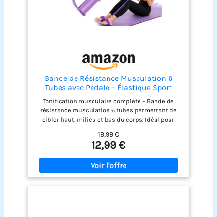
avant ou après avoir passé la commande,
n'hésitez pas à nous le faire savoir.
Bande de Résistance Musculation 6
Tubes avec Pédale – Élastique Sport
Maison Fitness, Extenseur Élastique avec
Tonification musculaire complète – Bande de
Poignées Antidérapantes pour
résistance musculation 6 tubes permettant de
Abdominaux et Entraînement Complet
cibler haut, milieu et bas du corps. Idéal pour
(Violet, 6 Tubes)
fitness, pilates, rééducation et musculation
19,99 €
maison. Équipement compact pour sport maison
12,99 €
– Conçu pour remplacer les machines
encombrantes, ce resistance band avec pédale et
poignées texturées s’utilise partout sans besoin
d’espace dédié. Confort et sécurité – Mousse
antidérapante intégrée aux poignées et pédales,
cette corde de tension élastique offre une
résistance progressive, adaptée aux débutants
comme aux sportifs confirmés. Design pliable et