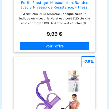
Edifit, Elastique Musculation, Bandes
avec 3 Niveaux de Résistance, Fitness,
Antidérapantes, Pack de 3, pour Gym,
3 NIVEAUX DE RÉSISTANCE : chaque couleur
Yoga, Crossfit, Pilates ou Exercices à
indique un niveau, le violet est lourd (120 Lbs), le
Domicile (Violet, Rose et Vert)
rose est moyen (90 Lbs) et le vert est clair (60
Lbs). ANTIDÉRAPANT : bandes élastiques de
musculation avec des matériaux de première
9,99 €
qualité et des coutures bien renforcées, élasticité
durable et résistante dans le temps, matériel de
fitness de qualité. MATÉRIAUX DE GARANTIE : Les
bandes élastiques sont fabriquées à partir de
matériaux en polyester et coton de haute qualité,
anti-roulis, antidérapants et anti-déchirure, de
-35%
plus, elles sont résistantes et durables. Idéal pour
exercer les chaînes, les jambes et les fessiers.
LÉGER ET PORTABLE : comprend un sac de
transport avec lequel vous pouvez emporter les
bandes n'importe où et ainsi pouvoir vous
entraîner à tout moment, parfait pour faire de
l'exercice au bureau, à l'extérieur, en voyage et
plus encore. GARANTIE TOTALE : ne vous inquiétez
pas, les produits edifit bénéficient d'une garantie
européenne, si vous rencontrez des problèmes