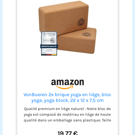
pratique – Élastique musculation facile à ranger
dans un sac de sport ou une valise, parfait pour
l’entraînement en voyage, à domicile ou en salle.
Matériau résistant et durable – Fabriqué en latex
haute élasticité, ce extenseur élastique sport
conserve sa tension même après des
entraînements prolongés.
VonBueren 2x brique yoga en liège, bloc
yoga, yoga block, 22 x 12 x 7,5 cm
Qualité premium en liège naturel : Notre bloc de
yoga est composé de matériau en liège de haute
qualité dans un emballage sans plastique. Taille
parfaite pour tout exercice : avec des dimensions
de 22 x 12 x 7,5 cm et des bords arrondis, les blocs
19,77 €