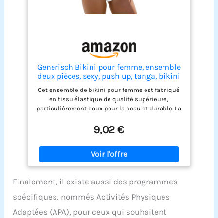
Generisch Bikini pour femme, ensemble
deux pièces, sexy, push up, tanga, bikini
taille basse, rétro, mode de plage,
Cet ensemble de bikini pour femme est fabriqué
vacances, A138, blanc, S
en tissu élastique de qualité supérieure,
particulièrement doux pour la peau et durable. La
technologie à séchage rapide assure un confort
maximal à la plage ou à la piscine. Le design taille
9,02 €
haute du bas de bikini offre un excellent maintien
abdominal. Ce maillot de bain deux pièces cache
habilement les petites zones problématiques et
crée une silhouette féminine pour tout type de
corps. La partie supérieure est équipée de
Finalement, il existe aussi des programmes
coussinets amovibles pour un effet push-up
naturel. Grâce aux bretelles halter réglables, le
spécifiques, nommés Activités Physiques
bikini offre un maintien optimal et un ajustement
personnalisé. Avec son look élégant et son style
Adaptées (APA), pour ceux qui souhaitent