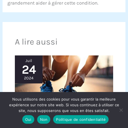
grandement aider à gérer cette condition.
A lire aussi
Juil
24
2024
Nous utilisons des cookies pour vous garantir la meilleure
expérience sur notre site web. Si vous continuez à utiliser ce
site, nous supposerons que vous en êtes satisfait.
Oui
Non
Politique de confidentialité