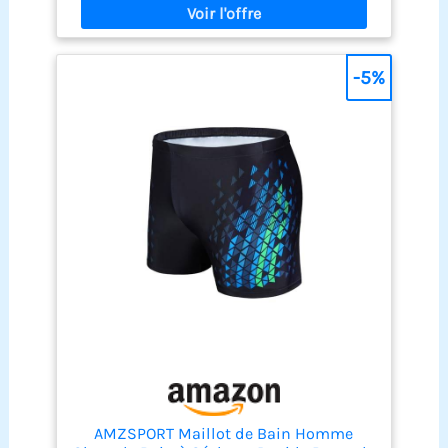
entièrement doublé bikini sous - vêtements vous
rendre plus charmant Occasion: ce bikini est
parfait pour offrir des vacances tropicales, été,
plage, piscine Remarque: il est recommandé de
-5%
laver à la main avec un détergent doux, ne pas
utiliser de Javel, ne pas repasser. S'il vous plaît se
référer au tableau des tailles détaillé dans les
images avant de passer une commande
AMZSPORT Maillot de Bain Homme