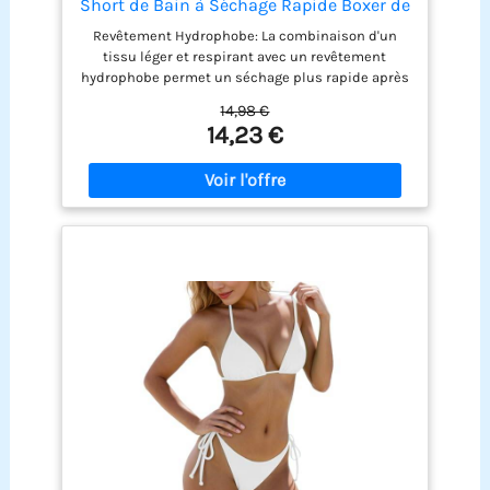
Short de Bain à Séchage Rapide Boxer de
Plage avec Cordon de Serrage, Bleu Noir
Revêtement Hydrophobe: La combinaison d'un
L
tissu léger et respirant avec un revêtement
hydrophobe permet un séchage plus rapide après
un entraînement de natation. Conception
14,98 €
Réfléchie: Cordon de serrage à la taille pour un
14,23 €
meilleur ajustement et une plus grande sécurité.
La doublure douce à l'avant protège mieux vos
parties intimes. Résistance au Chlore: Excellente
résistance à l'eau chlorée, prolongeant
efficacement la durée de vie de votre shorts de
bain homme. Confort Optimal: Notre boxer de bain
profilé est très extensible, il épouse la peau et
offre un soutien confortable, pour que vous
puissiez profiter de votre baignade sans vous
sentir gêné. Haute Qualité: Coutures plates pour
un confort inégalé. Les coutures serrées résistent
à l'usure.