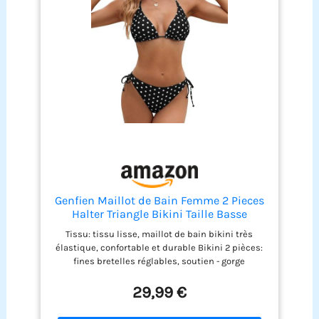
Genfien Maillot de Bain Femme 2 Pieces
Halter Triangle Bikini Taille Basse
Tissu: tissu lisse, maillot de bain bikini très
élastique, confortable et durable Bikini 2 pièces:
fines bretelles réglables, soutien - gorge
rembourré amovible Deep V vers le haut. Bikini
inférieur: côté à lacets, taille basse Style bikini
29,99 €
brésilien: le look avec un design imprimé vous
apporte ultra chic et mignon. Lacets et