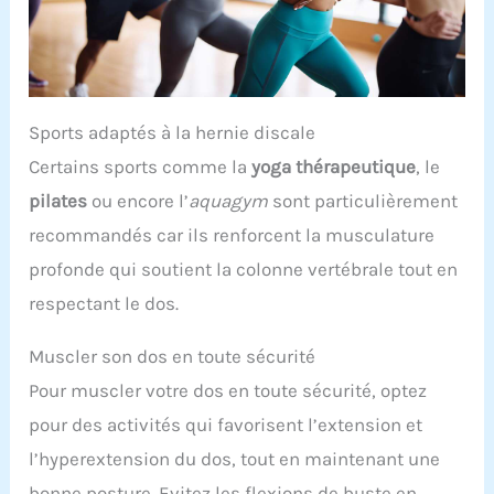
rapide et simple.
【Siège respirant et
confortable】Le siège en nid d’abeille
ergonomique améliore la ventilation et
l’évacuation de la chaleur. Plus d’inconfort ou
d’humidité lors d’utilisations prolongées avec ce
velo d 'appartement, pour des années
Sports adaptés à la hernie discale
d’entraînement confortables.
Certains sports comme la
yoga thérapeutique
, le
pilates
ou encore l’
aquagym
sont particulièrement
recommandés car ils renforcent la musculature
profonde qui soutient la colonne vertébrale tout en
respectant le dos.
Muscler son dos en toute sécurité
Pour muscler votre dos en toute sécurité, optez
pour des activités qui favorisent l’extension et
l’hyperextension du dos, tout en maintenant une
bonne posture. Evitez les flexions de buste en