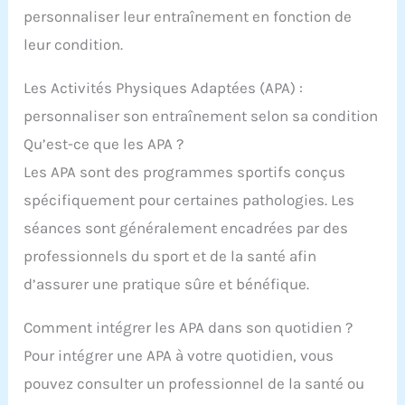
rétro classique, ce maillot de bain attire tous les
personnaliser leur entraînement en fonction de
regards. Le col en V séduisant met en valeur votre
décolleté et vous donne un look sexy en vacances.
leur condition.
Que ce soit pour les vacances d'été, les fêtes sur
la plage, les cours de natation ou les visites au
Les Activités Physiques Adaptées (APA) :
spa, ce bikini sportif et élégant est le compagnon
idéal pour toutes les activités aquatiques.
personnaliser son entraînement selon sa condition
Qu’est-ce que les APA ?
Les APA sont des programmes sportifs conçus
spécifiquement pour certaines pathologies. Les
séances sont généralement encadrées par des
professionnels du sport et de la santé afin
d’assurer une pratique sûre et bénéfique.
Comment intégrer les APA dans son quotidien ?
Pour intégrer une APA à votre quotidien, vous
pouvez consulter un professionnel de la santé ou