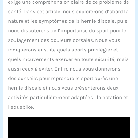
exige une compréhension claire de ce problème de
santé. Dans cet article, nous explorerons d’abord la
nature et les symptômes de la hernie discale, puis
nous discuterons de l’importance du sport pour le
soulagement des douleurs dorsales. Nous vous
indiquerons ensuite quels sports privilégier et
quels mouvements exercer en toute sécurité, mais
aussi ceux à éviter. Enfin, nous vous donnerons
des conseils pour reprendre le sport après une
hernie discale et nous vous présenterons deux
activités particulièrement adaptées : la natation et
l’aquabike.